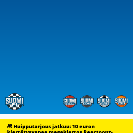
🎁 Huipputarjous jatkuu: 10 euron
kierrätysvapaa megakierros Reactoonz-