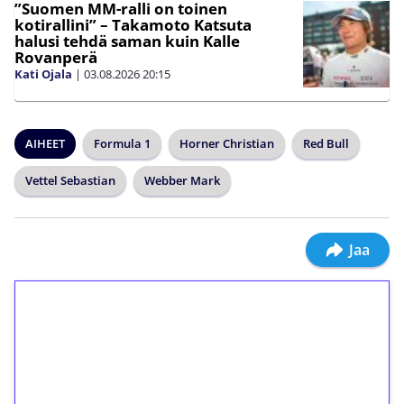
”Suomen MM-ralli on toinen
kotirallini” – Takamoto Katsuta
halusi tehdä saman kuin Kalle
Rovanperä
Kati Ojala
|
03.08.2026
20:15
AIHEET
Formula 1
Horner Christian
Red Bull
Vettel Sebastian
Webber Mark
Jaa
1€ = 10€ arvosta
ilmaiskierroksia ilman
kierrätystä!