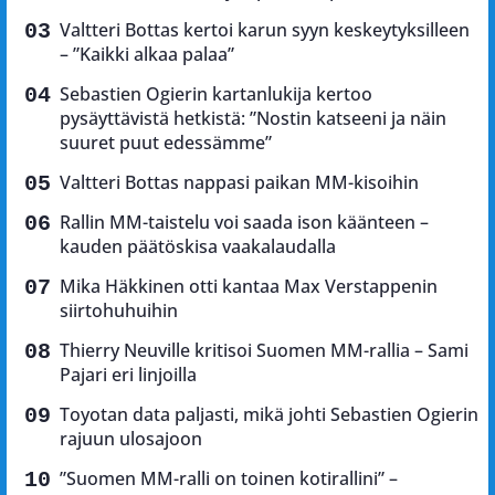
Valtteri Bottas kertoi karun syyn keskeytyksilleen
– ”Kaikki alkaa palaa”
Sebastien Ogierin kartanlukija kertoo
pysäyttävistä hetkistä: ”Nostin katseeni ja näin
suuret puut edessämme”
Valtteri Bottas nappasi paikan MM-kisoihin
Rallin MM-taistelu voi saada ison käänteen –
kauden päätöskisa vaakalaudalla
Mika Häkkinen otti kantaa Max Verstappenin
siirtohuhuihin
Thierry Neuville kritisoi Suomen MM-rallia – Sami
Pajari eri linjoilla
Toyotan data paljasti, mikä johti Sebastien Ogierin
rajuun ulosajoon
”Suomen MM-ralli on toinen kotirallini” –