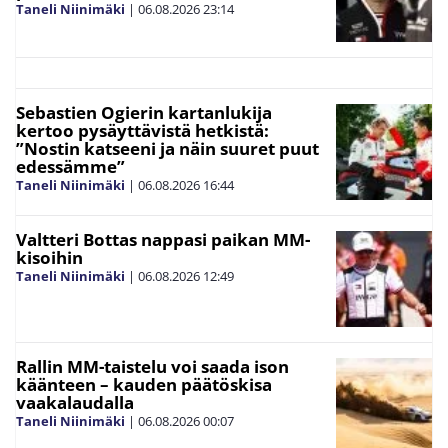
Taneli Niinimäki
|
06.08.2026
23:14
Sebastien Ogierin kartanlukija
kertoo pysäyttävistä hetkistä:
”Nostin katseeni ja näin suuret puut
edessämme”
Taneli Niinimäki
|
06.08.2026
16:44
Valtteri Bottas nappasi paikan MM-
kisoihin
Taneli Niinimäki
|
06.08.2026
12:49
Rallin MM-taistelu voi saada ison
käänteen – kauden päätöskisa
vaakalaudalla
Taneli Niinimäki
|
06.08.2026
00:07