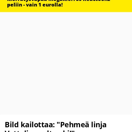
peliin - vain 1 eurolla!
Bild kailottaa: "Pehmeä linja