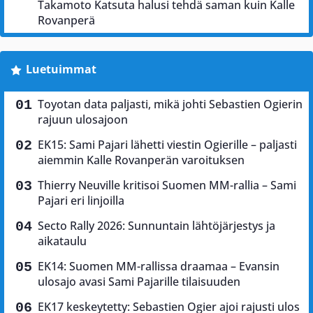
Takamoto Katsuta halusi tehdä saman kuin Kalle
Rovanperä
Luetuimmat
Toyotan data paljasti, mikä johti Sebastien Ogierin
rajuun ulosajoon
EK15: Sami Pajari lähetti viestin Ogierille – paljasti
aiemmin Kalle Rovanperän varoituksen
Thierry Neuville kritisoi Suomen MM-rallia – Sami
Pajari eri linjoilla
Secto Rally 2026: Sunnuntain lähtöjärjestys ja
aikataulu
EK14: Suomen MM-rallissa draamaa – Evansin
ulosajo avasi Sami Pajarille tilaisuuden
EK17 keskeytetty: Sebastien Ogier ajoi rajusti ulos