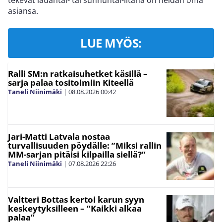
tekevät lauantai- tai sunnuntai-iltana on heidän oma
asiansa.
LUE MYÖS:
Ralli SM:n ratkaisuhetket käsillä –
sarja palaa tositoimiin Kiteellä
Taneli Niinimäki
|
08.08.2026
00:42
Jari-Matti Latvala nostaa
turvallisuuden pöydälle: ”Miksi rallin
MM-sarjan pitäisi kilpailla siellä?”
Taneli Niinimäki
|
07.08.2026
22:26
Valtteri Bottas kertoi karun syyn
keskeytyksilleen – ”Kaikki alkaa
palaa”