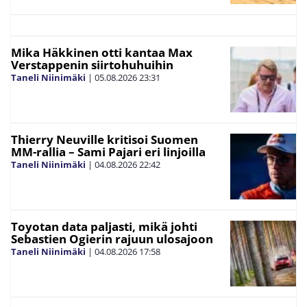
Mika Häkkinen otti kantaa Max
Verstappenin siirtohuhuihin
Taneli Niinimäki
|
05.08.2026
23:31
Thierry Neuville kritisoi Suomen
MM-rallia – Sami Pajari eri linjoilla
Taneli Niinimäki
|
04.08.2026
22:42
Toyotan data paljasti, mikä johti
Sebastien Ogierin rajuun ulosajoon
Taneli Niinimäki
|
04.08.2026
17:58