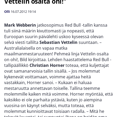
Vettelin osalta ohi!"
Olli
16.07.2012
19:14
Mark Webberin
jatkosopimus Red Bull -tallin kanssa
tuli siinä määrin kivuttomasti ja nopeasti, että
Euroopan suurin päivälehti uskoo kyseessä olevan
selvä viesti tallilta
Sebastian Vettelin
suuntaan. –
Australialaisella on vapaa matka
maailmanmestaruuteen! Pehmeä linja Vettelin osalta
on ohi!, Bild kirjoittaa. Lehden haastattelema Red Bull -
tallipäällikkö
Christian Horner
toteaa, että kuljettajat
ovat samanarvoisia tallin sisällä. – Jos molemmat
kykenevät voittamaan, voimme ajattaa heitä
vastakkain, Horner sanoi. – Kukaan ei haluaa
mestaruutta annettavan toiselle. Tallina teemme
molemmille kaiken mitä voimme. Horner myöntää, että
kaksikko ei ole parhaita ystäviä, kuten jo aiempina
vuosina on käynyt selväksi, mutta toteaa, että
molemmat kunnioittavat toisiaan radalla. – Mitä he