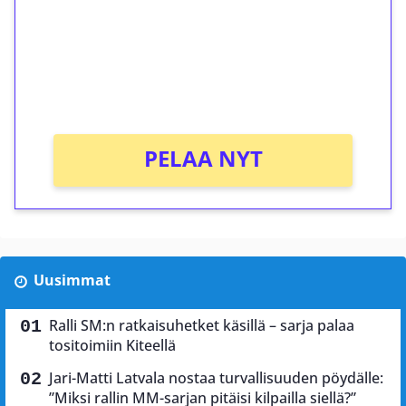
Talleta 1€
Saat heti 50 ilmaiskierrosta Tuohi 1000 -
peliin (arvo 0,20€ per kierros)!
Ei kierrätysvaatimusta!
PELAA NYT
Uusimmat
Ralli SM:n ratkaisuhetket käsillä – sarja palaa
tositoimiin Kiteellä
Jari-Matti Latvala nostaa turvallisuuden pöydälle:
”Miksi rallin MM-sarjan pitäisi kilpailla siellä?”