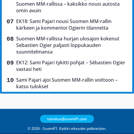
Suomen MM-rallissa – kaksikko nousi autosta
omin avuin
EK18: Sami Pajari nousi Suomen MM-rallin
kärkeen ja kommentoi Ogierin tilannetta
Suomen MM-rallissa hurjan ulosajon kokenut
Sebastien Ogier paljasti loppukauden
suunnitelmansa
EK12: Sami Pajari tykitti pohjat – Sébastien Ogier
vastasi heti
Sami Pajari ajoi Suomen MM-rallin voittoon –
katso tulokset
toimitus@suomif1.com
© 2026 - SuomiF1. Kaikki oikeudet pidätetään.