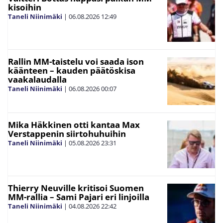
kisoihin
Taneli Niinimäki
|
06.08.2026
12:49
Rallin MM-taistelu voi saada ison
käänteen – kauden päätöskisa
vaakalaudalla
Taneli Niinimäki
|
06.08.2026
00:07
Mika Häkkinen otti kantaa Max
Verstappenin siirtohuhuihin
Taneli Niinimäki
|
05.08.2026
23:31
Thierry Neuville kritisoi Suomen
MM-rallia – Sami Pajari eri linjoilla
Taneli Niinimäki
|
04.08.2026
22:42