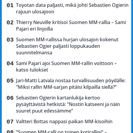
Toyotan data paljasti, mikä johti Sebastien Ogierin
rajuun ulosajoon
Thierry Neuville kritisoi Suomen MM-rallia – Sami
Pajari eri linjoilla
Suomen MM-rallissa hurjan ulosajon kokenut
Sebastien Ogier paljasti loppukauden
suunnitelmansa
Sami Pajari ajoi Suomen MM-rallin voittoon –
katso tulokset
Jari-Matti Latvala nostaa turvallisuuden pöydälle:
”Miksi rallin MM-sarjan pitäisi kilpailla siellä?”
Sebastien Ogierin kartanlukija kertoo
pysäyttävistä hetkistä: ”Nostin katseeni ja näin
suuret puut edessämme”
Valtteri Bottas nappasi paikan MM-kisoihin
”Suomen MM-ralli on toinen kotirallini” –