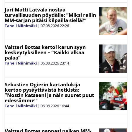
Jari-Matti Latvala nostaa
turvallisuuden pöydälle: ”Miksi rallin
MM-sarjan pitäisi kilpailla siellä?”
Taneli Niinimäki
|
07.08.2026
22:26
Valtteri Bottas kertoi karun syyn
keskeytyksilleen – ”Kaikki alkaa
palaa”
Taneli Niinimäki
|
06.08.2026
23:14
Sebastien Ogierin kartanlukija
kertoo pysäyttävistä hetkistä:
”Nostin katseeni ja näin suuret puut
edessämme”
Taneli Niinimäki
|
06.08.2026
16:44
Valtteri Bottas nappasi paikan MM-