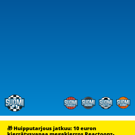
🎁 Huipputarjous jatkuu: 10 euron
kierrätysvapaa megakierros Reactoonz-