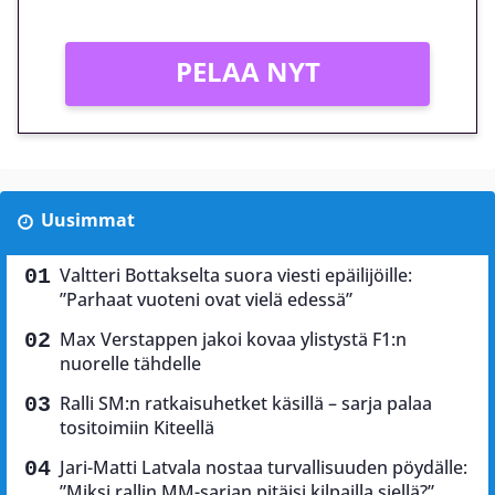
PELAA NYT
Uusimmat
Valtteri Bottakselta suora viesti epäilijöille:
”Parhaat vuoteni ovat vielä edessä”
Max Verstappen jakoi kovaa ylistystä F1:n
nuorelle tähdelle
Ralli SM:n ratkaisuhetket käsillä – sarja palaa
tositoimiin Kiteellä
Jari-Matti Latvala nostaa turvallisuuden pöydälle:
”Miksi rallin MM-sarjan pitäisi kilpailla siellä?”