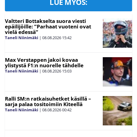
LUE MYÖS:
Valtteri Bottakselta suora viesti
epäilijöille: ”Parhaat vuoteni ovat
vielä edessä”
Taneli Niinimäki
|
08.08.2026
15:42
Max Verstappen jakoi kovaa
ylistystä F1:n nuorelle tähdelle
Taneli Niinimäki
|
08.08.2026
15:03
Ralli SM:n ratkaisuhetket käsillä –
sarja palaa tositoimiin Kiteellä
Taneli Niinimäki
|
08.08.2026
00:42