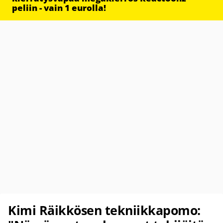
peliin - vain 1 eurolla!
Kimi Räikkösen tekniikkapomo: