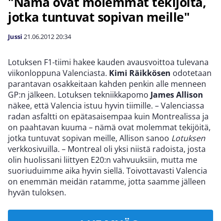
"Nämä ovat molemmat tekijöitä,
jotka tuntuvat sopivan meille"
Jussi
21.06.2012
20:34
Lotuksen F1-tiimi hakee kauden avausvoittoa tulevana
viikonloppuna Valenciasta.
Kimi Räikkösen
odotetaan
parantavan osakkeitaan kahden penkin alle menneen
GP:n jälkeen. Lotuksen tekniikkapomo
James Allison
näkee, että Valencia istuu hyvin tiimille. – Valenciassa
radan asfaltti on epätasaisempaa kuin Montrealissa ja
on paahtavan kuuma – nämä ovat molemmat tekijöitä,
jotka tuntuvat sopivan meille, Allison sanoo
Lotuksen
verkkosivuilla. – Montreal oli yksi niistä radoista, josta
olin huolissani liittyen E20:n vahvuuksiin, mutta me
suoriuduimme aika hyvin siellä. Toivottavasti Valencia
on enemmän meidän ratamme, jotta saamme jälleen
hyvän tuloksen.