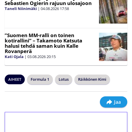
Sebastien Ogierin rajuun ulosajoon
Taneli Niinimäki
|
04.08.2026
17:58
”Suomen MM-ralli on toinen
kotirallini” – Takamoto Katsuta
halusi tehdä saman kuin Kalle
Rovanperä
Kati Ojala
|
03.08.2026
20:15
AIHEET
Formula 1
Lotus
Räikkönen Kimi
Jaa
1€ = 10€ arvosta