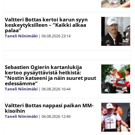
Valtteri Bottas kertoi karun syyn
keskeytyksilleen – ”Kaikki alkaa
palaa”
Taneli Niinimäki
|
06.08.2026
23:14
Sebastien Ogierin kartanlukija
kertoo pysäyttävistä hetkistä:
”Nostin katseeni ja näin suuret puut
edessämme”
Taneli Niinimäki
|
06.08.2026
16:44
Valtteri Bottas nappasi paikan MM-
kisoihin
Taneli Niinimäki
|
06.08.2026
12:49