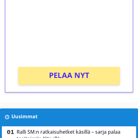
ilmaiskierroksia ilman
kierrätystä!
Talleta 1€
Saat heti 50 ilmaiskierrosta Tuohi 1000 -
peliin (arvo 0,20€ per kierros)!
Ei kierrätysvaatimusta!
PELAA NYT
Uusimmat
Ralli SM:n ratkaisuhetket käsillä – sarja palaa