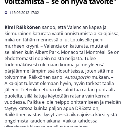
voittamista – se on hyvä tavoite"
Olli
15.06.2012
17:02
Kimi Räikkönen
sanoo, että Valencian kapea ja
kiemurainen katurata vaatii onnistumista aika-ajoissa,
mikä on tähän mennessä ollut Lotukselle pieni
murheen kryyni. – Valencia on katurata, mutta ei
sellainen kuin Albert Park, Monaco tai Montréal. Se on
ehdottomasti nopein näistä neljästä. Tulee
todennäköisesti olemaan kuuma ja me yleensä
pärjäämme lämpimissä olosuhteissa, joten sitä me
toivomme, Räikkönen sanoi
Autosportin
mukaan. –
Aika-ajot tulevat olemaan hyvin, hyvin tärkeät täällä
jälleen. Tietenkin etuna olisi aloittaa radan puhtaalta
puolelta, sillä katuja käytetään ratana vain kerran
vuodessa. Paikka ei ole helppo ohittamiseen ja meidän
täytyy katsoa kuinka paljon apua DRS:stä on,
Räikkönen vastasi kysyttäessä aika-ajoissa kärsityistä
ongelmista kauden aikana. Vaikka kahdessa