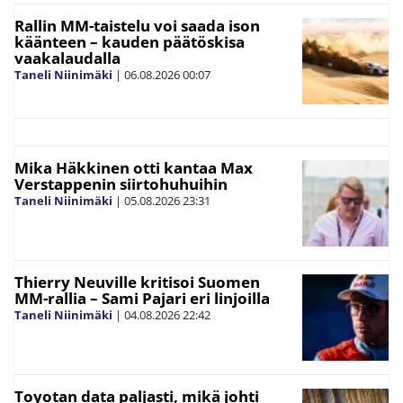
Rallin MM-taistelu voi saada ison
käänteen – kauden päätöskisa
vaakalaudalla
Taneli Niinimäki
|
06.08.2026
00:07
Mika Häkkinen otti kantaa Max
Verstappenin siirtohuhuihin
Taneli Niinimäki
|
05.08.2026
23:31
Thierry Neuville kritisoi Suomen
MM-rallia – Sami Pajari eri linjoilla
Taneli Niinimäki
|
04.08.2026
22:42
Toyotan data paljasti, mikä johti