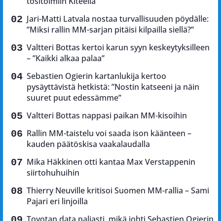
tositoimiin Kiteellä
Jari-Matti Latvala nostaa turvallisuuden pöydälle:
”Miksi rallin MM-sarjan pitäisi kilpailla siellä?”
Valtteri Bottas kertoi karun syyn keskeytyksilleen
– ”Kaikki alkaa palaa”
Sebastien Ogierin kartanlukija kertoo
pysäyttävistä hetkistä: ”Nostin katseeni ja näin
suuret puut edessämme”
Valtteri Bottas nappasi paikan MM-kisoihin
Rallin MM-taistelu voi saada ison käänteen –
kauden päätöskisa vaakalaudalla
Mika Häkkinen otti kantaa Max Verstappenin
siirtohuhuihin
Thierry Neuville kritisoi Suomen MM-rallia – Sami
Pajari eri linjoilla
Toyotan data paljasti, mikä johti Sebastien Ogierin