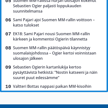
Suomen MM-rallissa hurjan ulosajon kokenut
Sebastien Ogier paljasti loppukauden
suunnitelmansa
Sami Pajari ajoi Suomen MM-rallin voittoon –
katso tulokset
EK18: Sami Pajari nousi Suomen MM-rallin
kärkeen ja kommentoi Ogierin tilannetta
Suomen MM-rallin päätöspäivä käynnistyy
suomalaisjohdossa – Ogier kertoi voinnistaan
ulosajon jälkeen
Sebastien Ogierin kartanlukija kertoo
pysäyttävistä hetkistä: ”Nostin katseeni ja näin
suuret puut edessämme”
Valtteri Bottas nappasi paikan MM-kisoihin