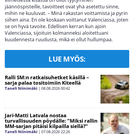
viimeisessä kisassa on ollut tyytyminen
jäännöspisteille, tavoitteet ovat yhä asetettu sinne,
mihin ne kuuluvat. – Minä rakastan voittamista ja pyrin
siihen aina. En ole koskaan voittanut Valenciassa, joten
se on hyvä tavoite. Edellisen kerran kun ajoin
Valenciassa, sijoituin kolmanneksi aloitettuani
kuudennesta ruudusta, mikä ei ollut hullumpaa.
LUE MYÖS:
Ralli SM:n ratkaisuhetket käsillä –
sarja palaa tositoimiin Kiteellä
Taneli Niinimäki
|
08.08.2026
00:42
Jari-Matti Latvala nostaa
turvallisuuden pöydälle: ”Miksi rallin
MM-sarjan pitäisi kilpailla siellä?”
Taneli Niinimäki
|
07.08.2026
22:26