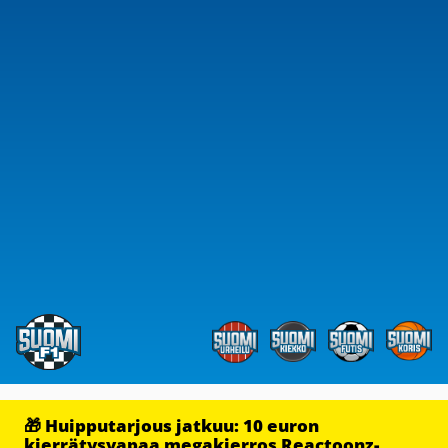
🎁 Huipputarjous jatkuu: 10 euron
kierrätysvapaa megakierros Reactoonz-