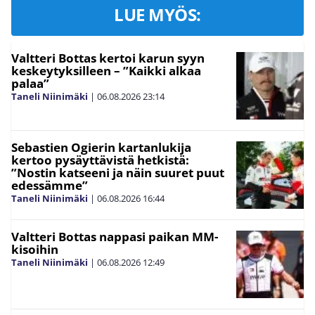
LUE MYÖS:
Valtteri Bottas kertoi karun syyn
keskeytyksilleen – ”Kaikki alkaa
palaa”
Taneli Niinimäki
|
06.08.2026
23:14
Sebastien Ogierin kartanlukija
kertoo pysäyttävistä hetkistä:
”Nostin katseeni ja näin suuret puut
edessämme”
Taneli Niinimäki
|
06.08.2026
16:44
Valtteri Bottas nappasi paikan MM-
kisoihin
Taneli Niinimäki
|
06.08.2026
12:49