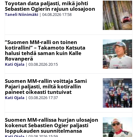
Toyotan data paljasti, mikä johti
Sebastien Ogierin rajuun ulosajoon
Taneli Niinimäki
|
04.08.2026
17:58
”Suomen MM-ralli on toinen
kotirallini” – Takamoto Katsuta
halusi tehdä saman kuin Kalle
Rovanperä
Kati Ojala
|
03.08.2026
20:15
Suomen MM-rallin voittaja Sami
Pajari paljasti, miltä kotirallin
paineet oikeasti tuntuivat
Kati Ojala
|
03.08.2026
17:37
Suomen MM-rallissa hurjan ulosajon
kokenut Sebastien Ogier paljasti
loppukauden suunnitelmansa
Kati Ojala
|
03.08.2026
15:59