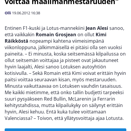
voittaa maailmanmestaruuden"
Olli
19.06.2012
16:38
Entinen F1-kuski ja Lotus-mannekiini
Jean Alesi
sanoo,
että vaikkakin
Romain Grosjean
on ollut
Kimi
Räikköstä
nopeampi kahtena viimeisimpänä
viikonloppuna, jälkimmäisellä ei pitäisi olla sen vuoksi
paineita. – Ei minusta, koska seitsemässä kilpailussa on
ollut seitsemän voittajaa ja pisteet ovat jakautuneet
hyvin laajalti, Alesi sanoo Lotuksen autoyhtiön
kotisivulla. – Sekä Romain että Kimi voivat erittäin hyvin
paitsi voittaa seuraavan kisan, myös mestaruuden.
Minusta vaikuttaavaa on Lotuksen vauhdin tasaisuus.
Me kaikki mietimme, että onko tallin budjetti tarpeeksi
suuri pysyäkseen Red Bullin, McLarenin ja Ferrarin
kehitystahdissa, mutta kilpailukyky on säilynyt erittäin
hyvin, Alesi kehuu. Entä kuka tulee voittamaan
Valenciassa? – Toivon, että yllätysvoittaja ajaa Lotusta.