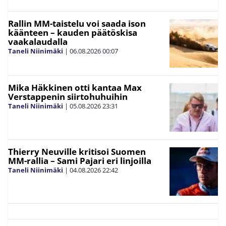
Rallin MM-taistelu voi saada ison
käänteen – kauden päätöskisa
vaakalaudalla
Taneli Niinimäki
|
06.08.2026
00:07
Mika Häkkinen otti kantaa Max
Verstappenin siirtohuhuihin
Taneli Niinimäki
|
05.08.2026
23:31
Thierry Neuville kritisoi Suomen
MM-rallia – Sami Pajari eri linjoilla
Taneli Niinimäki
|
04.08.2026
22:42