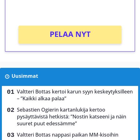
peliin (arvo 0,20€ per kierros)!
Ei kierrätysvaatimusta!
PELAA NYT
Uusimmat
Valtteri Bottas kertoi karun syyn keskeytyksilleen
– ”Kaikki alkaa palaa”
Sebastien Ogierin kartanlukija kertoo
pysäyttävistä hetkistä: ”Nostin katseeni ja näin
suuret puut edessämme”
Valtteri Bottas nappasi paikan MM-kisoihin