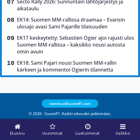
Secto Rally 2026: Sunnuntain lähtöjärjestys ja
aikataulu
EK14: Suomen MM-rallissa draamaa – Evansin
ulosajo avasi Sami Pajarille tilaisuuden
EK17 keskeytetty: Sebastien Ogier ajoi rajusti ulos
Suomen MM-rallissa – kaksikko nousi autosta
omin avuin
EK18: Sami Pajari nousi Suomen MM-rallin
kärkeen ja kommentoi Ogierin tilannetta
toimitus@suomif1.com
© 2026 - SuomiF1. Kaikki oikeudet pidätetään.
Etusivu
Uusimmat
Luetuimmat
Valikko