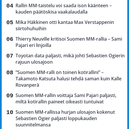
Rallin MM-taistelu voi saada ison käänteen –
kauden päätöskisa vaakalaudalla
Mika Häkkinen otti kantaa Max Verstappenin
siirtohuhuihin
Thierry Neuville kritisoi Suomen MM-rallia – Sami
Pajari eri linjoilla
Toyotan data paljasti, mikä johti Sebastien Ogierin
rajuun ulosajoon
”Suomen MM-ralli on toinen kotirallini” –
Takamoto Katsuta halusi tehdä saman kuin Kalle
Rovanperä
Suomen MM-rallin voittaja Sami Pajari paljasti,
miltä kotirallin paineet oikeasti tuntuivat
Suomen MM-rallissa hurjan ulosajon kokenut
Sebastien Ogier paljasti loppukauden
suunnitelmansa