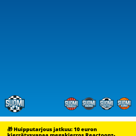
🎁 Huipputarjous jatkuu: 10 euron
kierrätysvapaa megakierros Reactoonz-