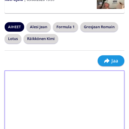
AIHEET
Alesi Jean
Formula 1
Grosjean Romain
Lotus
Räikkönen Kimi
Jaa
1€ = 10€ arvosta
ilmaiskierroksia ilman
kierrätystä!
Talleta 1€
Saat heti 50 ilmaiskierrosta Tuohi 1000 -