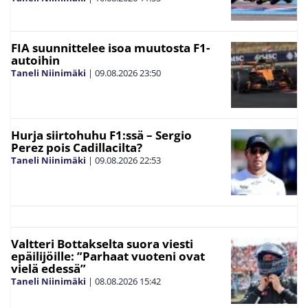
FIA suunnittelee isoa muutosta F1-
autoihin
Taneli Niinimäki
|
09.08.2026
23:50
Hurja siirtohuhu F1:ssä – Sergio
Perez pois Cadillacilta?
Taneli Niinimäki
|
09.08.2026
22:53
Valtteri Bottakselta suora viesti
epäilijöille: ”Parhaat vuoteni ovat
vielä edessä”
Taneli Niinimäki
|
08.08.2026
15:42