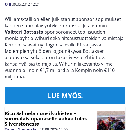
Olli
09.05.2012
12:21
Williams-talli on eilen julkistanut sponsorisopimukset
kahden suomalaisyrityksen kanssa. Jo aiemmin
Valtteri Bottasta
sponsoroineet teollisuuden
monialayhtiö Wihuri sekä hitsaustuotteiden valmistaja
Kemppi saavat nyt logonsa esille F1-sarjassa.
Molempien yhtiöiden logot näkyvät Bottaksen
ajopuvussa sekä auton takasiivessä. Yhtiöt ovat
kansainvälisiä toimijoita. Wihurin liikevaihto viime
vuonna oli noin €1,7 miljardia ja Kempin noin €110
miljoonaa.
LUE MYÖS:
Rico Salmela nousi kohisten –
suomalaislupaukselle vahva tulos
Silverstonessa
Taneli Niinimäki
|
10.08.2026
11:55