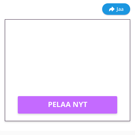
Jaa
🎁 Huipputarjous jatkuu: 10
euron kierrätysvapaa
megakierros Reactoonz-
peliin – vain 1 eurolla!
Peli: Reactoonz
Vain uusille asiakkaille!
PELAA NYT