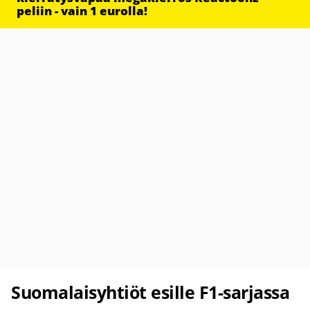
peliin - vain 1 eurolla!
Suomalaisyhtiöt esille F1-sarjassa