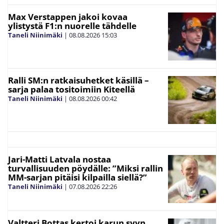
Max Verstappen jakoi kovaa
ylistystä F1:n nuorelle tähdelle
Taneli Niinimäki
|
08.08.2026
15:03
Ralli SM:n ratkaisuhetket käsillä –
sarja palaa tositoimiin Kiteellä
Taneli Niinimäki
|
08.08.2026
00:42
Jari-Matti Latvala nostaa
turvallisuuden pöydälle: ”Miksi rallin
MM-sarjan pitäisi kilpailla siellä?”
Taneli Niinimäki
|
07.08.2026
22:26
Valtteri Bottas kertoi karun syyn