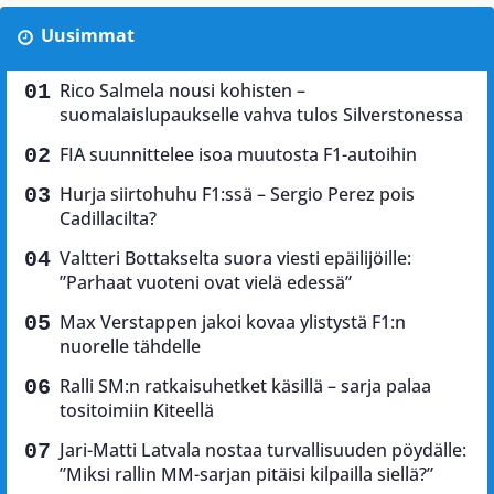
Uusimmat
Rico Salmela nousi kohisten –
suomalaislupaukselle vahva tulos Silverstonessa
FIA suunnittelee isoa muutosta F1-autoihin
Hurja siirtohuhu F1:ssä – Sergio Perez pois
Cadillacilta?
Valtteri Bottakselta suora viesti epäilijöille:
”Parhaat vuoteni ovat vielä edessä”
Max Verstappen jakoi kovaa ylistystä F1:n
nuorelle tähdelle
Ralli SM:n ratkaisuhetket käsillä – sarja palaa
tositoimiin Kiteellä
Jari-Matti Latvala nostaa turvallisuuden pöydälle:
”Miksi rallin MM-sarjan pitäisi kilpailla siellä?”