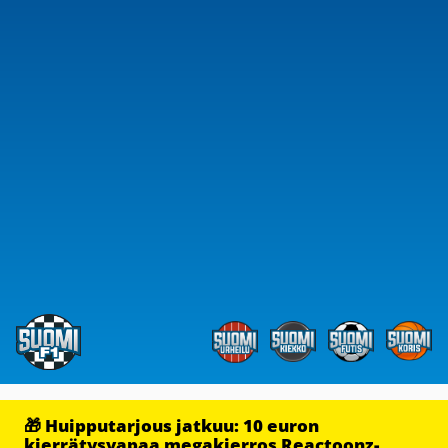
🎁 Huipputarjous jatkuu: 10 euron
kierrätysvapaa megakierros Reactoonz-