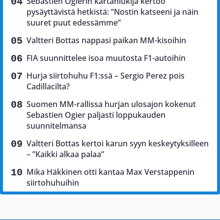
Sebastien Ogierin kartanlukija kertoo
pysäyttävistä hetkistä: ”Nostin katseeni ja näin
suuret puut edessämme”
Valtteri Bottas nappasi paikan MM-kisoihin
FIA suunnittelee isoa muutosta F1-autoihin
Hurja siirtohuhu F1:ssä – Sergio Perez pois
Cadillacilta?
Suomen MM-rallissa hurjan ulosajon kokenut
Sebastien Ogier paljasti loppukauden
suunnitelmansa
Valtteri Bottas kertoi karun syyn keskeytyksilleen
– ”Kaikki alkaa palaa”
Mika Häkkinen otti kantaa Max Verstappenin
siirtohuhuihin