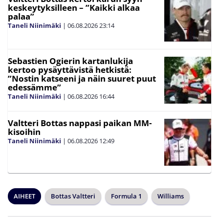
keskeytyksilleen – ”Kaikki alkaa
palaa”
Taneli Niinimäki
|
06.08.2026
23:14
Sebastien Ogierin kartanlukija
kertoo pysäyttävistä hetkistä:
”Nostin katseeni ja näin suuret puut
edessämme”
Taneli Niinimäki
|
06.08.2026
16:44
Valtteri Bottas nappasi paikan MM-
kisoihin
Taneli Niinimäki
|
06.08.2026
12:49
AIHEET
Bottas Valtteri
Formula 1
Williams