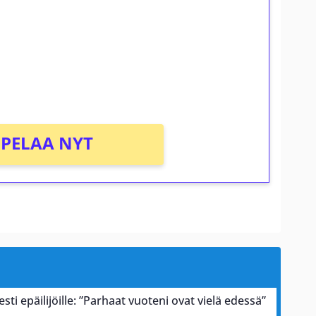
osta Tuohi 1000 -peliin (arvo 0,20€ per
PELAA NYT
esti epäilijöille: ”Parhaat vuoteni ovat vielä edessä”