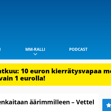
1
MM-RALLI
PODCAST
jatkuu: 10 euron kierrätysvapaa m
vain 1 eurolla!
enkaitaan äärimmilleen – Vettel