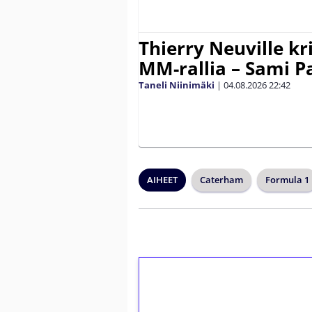
Thierry Neuville kr
MM-rallia – Sami Paj
Taneli Niinimäki
|
04.08.2026
22:42
AIHEET
Caterham
Formula 1
1€ = 10€ arvosta 
kierrätystä!