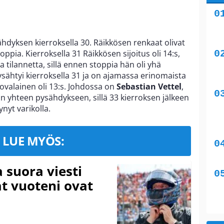
hdyksen kierroksella 30. Räikkösen renkaat olivat
ppia. Kierroksella 31 Räikkösen sijoitus oli 14:s,
ta tilannetta, sillä ennen stoppia hän oli yhä
sähtyi kierroksella 31 ja on ajamassa erinomaista
ovalainen oli 13:s. Johdossa on
Sebastian Vettel
,
an yhteen pysähdykseen, sillä 33 kierroksen jälkeen
ynyt varikolla.
LUE MYÖS:
a suora viesti
at vuoteni ovat