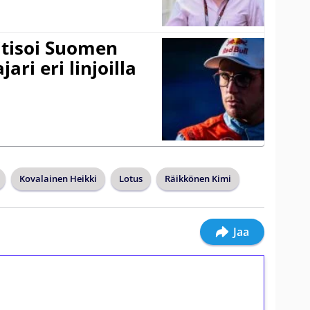
itisoi Suomen
ari eri linjoilla
Kovalainen Heikki
Lotus
Räikkönen Kimi
Jaa
ilmaiskierroksia ilman