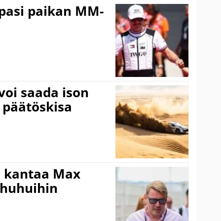
ppasi paikan MM-
voi saada ison
 päätöskisa
i kantaa Max
ohuhuihin