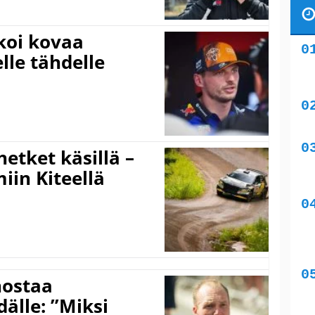
koi kovaa
lle tähdelle
hetket käsillä –
iin Kiteellä
nostaa
älle: ”Miksi