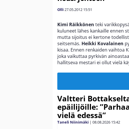
Olli
27.05.2012
15:51
Kimi Räikkönen
teki varikkopysä
kuluneet lähes kankaille ennen sto
mutta sijoitus ei kertone todellis
seitsemäs.
Heikki Kovalainen
py
kisaa. Ennen renkaiden vaihtoa K
joka vaikuttaa pyrkivän ainoasta
hallitseva mestari ei ollut vielä kä
Valtteri Bottakselt
epäilijöille: ”Parha
vielä edessä”
Taneli Niinimäki
|
08.08.2026
15:42