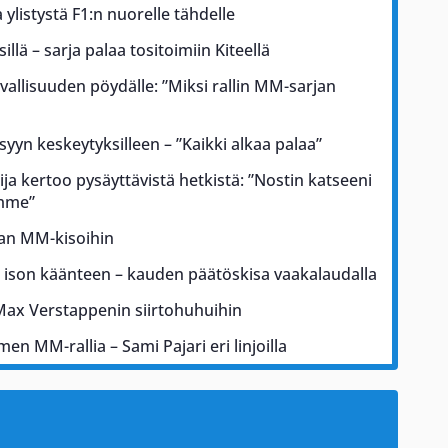
ylistystä F1:n nuorelle tähdelle
illä – sarja palaa tositoimiin Kiteellä
rvallisuuden pöydälle: ”Miksi rallin MM-sarjan
 syyn keskeytyksilleen – ”Kaikki alkaa palaa”
ja kertoo pysäyttävistä hetkistä: ”Nostin katseeni
ämme”
kan MM-kisoihin
a ison käänteen – kauden päätöskisa vaakalaudalla
Max Verstappenin siirtohuhuihin
men MM-rallia – Sami Pajari eri linjoilla