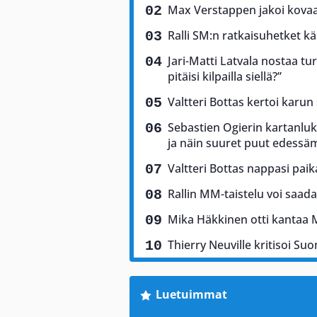
Max Verstappen jakoi kovaa 
Ralli SM:n ratkaisuhetket käs
Jari-Matti Latvala nostaa tu
pitäisi kilpailla siellä?”
Valtteri Bottas kertoi karun
Sebastien Ogierin kartanluki
ja näin suuret puut edess
Valtteri Bottas nappasi pai
Rallin MM-taistelu voi saad
Mika Häkkinen otti kantaa 
Thierry Neuville kritisoi Suo
Luetuimmat