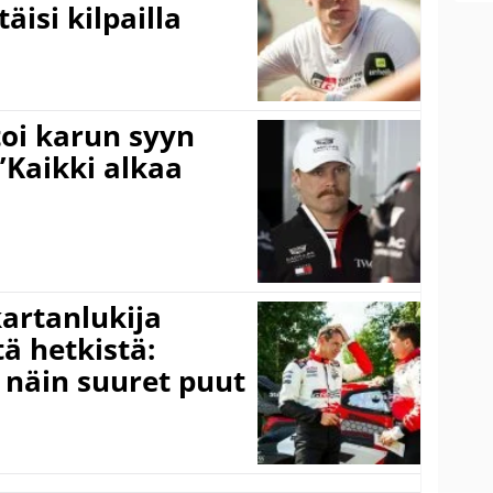
äisi kilpailla
toi karun syyn
”Kaikki alkaa
kartanlukija
ä hetkistä:
a näin suuret puut