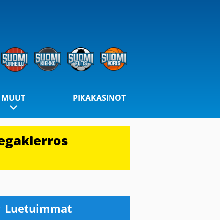
MUUT
PIKAKASINOT
egakierros
Luetuimmat