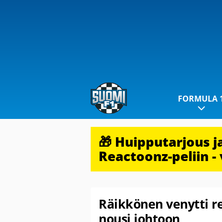
FORMULA 
🎁 Huipputarjous 
Reactoonz-peliin - 
Räikkönen venytti r
nousi johtoon