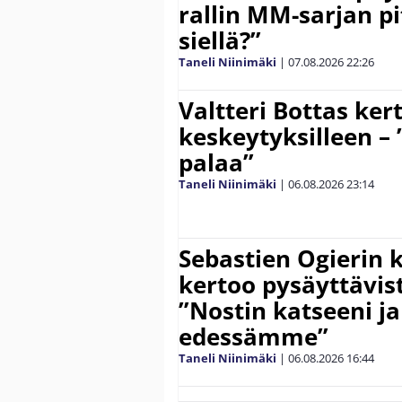
rallin MM-sarjan pit
siellä?”
Taneli Niinimäki
|
07.08.2026
22:26
Valtteri Bottas ker
keskeytyksilleen – 
palaa”
Taneli Niinimäki
|
06.08.2026
23:14
Sebastien Ogierin 
kertoo pysäyttävist
”Nostin katseeni j
edessämme”
Taneli Niinimäki
|
06.08.2026
16:44