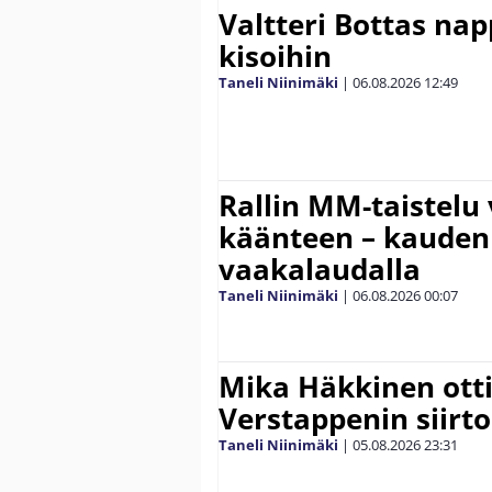
Valtteri Bottas na
kisoihin
Taneli Niinimäki
|
06.08.2026
12:49
Rallin MM-taistelu 
käänteen – kauden
vaakalaudalla
Taneli Niinimäki
|
06.08.2026
00:07
Mika Häkkinen ott
Verstappenin siirt
Taneli Niinimäki
|
05.08.2026
23:31