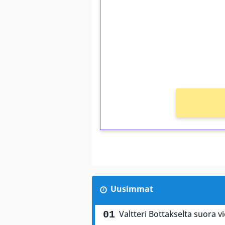
Talleta 1€
Saat heti 50 ilmaiskierr
kierros)!
Ei kierrätysvaatimusta!
Uusimmat
Valtteri Bottakselta suora vi