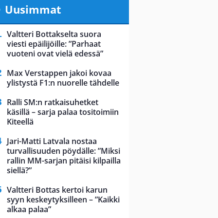
Uusimmat
Valtteri Bottakselta suora
viesti epäilijöille: ”Parhaat
vuoteni ovat vielä edessä”
Max Verstappen jakoi kovaa
ylistystä F1:n nuorelle tähdelle
Ralli SM:n ratkaisuhetket
käsillä – sarja palaa tositoimiin
Kiteellä
Jari-Matti Latvala nostaa
turvallisuuden pöydälle: ”Miksi
rallin MM-sarjan pitäisi kilpailla
siellä?”
Valtteri Bottas kertoi karun
syyn keskeytyksilleen – ”Kaikki
alkaa palaa”