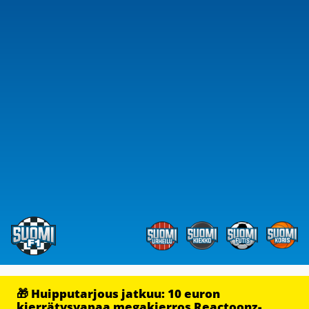
🎁 Huipputarjous jatkuu: 10 euron
kierrätysvapaa megakierros Reactoonz-