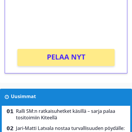
Talleta 1€
Saat heti 50 ilmaiskierrosta Tuohi 1000 -
peliin (arvo 0,20€ per kierros)!
Ei kierrätysvaatimusta!
PELAA NYT
Uusimmat
Ralli SM:n ratkaisuhetket käsillä – sarja palaa
tositoimiin Kiteellä
Jari-Matti Latvala nostaa turvallisuuden pöydälle: