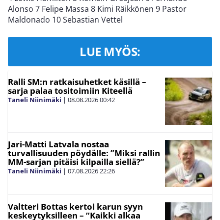
Alonso 7 Felipe Massa 8 Kimi Räikkönen 9 Pastor
Maldonado 10 Sebastian Vettel
LUE MYÖS:
Ralli SM:n ratkaisuhetket käsillä –
sarja palaa tositoimiin Kiteellä
Taneli Niinimäki
|
08.08.2026
00:42
Jari-Matti Latvala nostaa
turvallisuuden pöydälle: ”Miksi rallin
MM-sarjan pitäisi kilpailla siellä?”
Taneli Niinimäki
|
07.08.2026
22:26
Valtteri Bottas kertoi karun syyn
keskeytyksilleen – ”Kaikki alkaa