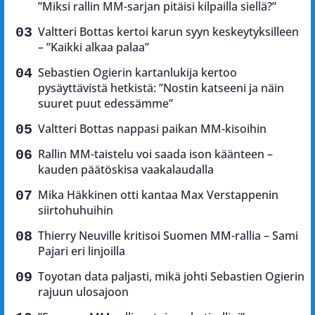
”Miksi rallin MM-sarjan pitäisi kilpailla siellä?”
Valtteri Bottas kertoi karun syyn keskeytyksilleen
– ”Kaikki alkaa palaa”
Sebastien Ogierin kartanlukija kertoo
pysäyttävistä hetkistä: ”Nostin katseeni ja näin
suuret puut edessämme”
Valtteri Bottas nappasi paikan MM-kisoihin
Rallin MM-taistelu voi saada ison käänteen –
kauden päätöskisa vaakalaudalla
Mika Häkkinen otti kantaa Max Verstappenin
siirtohuhuihin
Thierry Neuville kritisoi Suomen MM-rallia – Sami
Pajari eri linjoilla
Toyotan data paljasti, mikä johti Sebastien Ogierin
rajuun ulosajoon