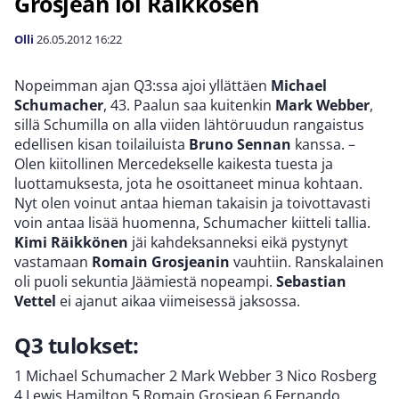
Grosjean löi Räikkösen
Olli
26.05.2012
16:22
Nopeimman ajan Q3:ssa ajoi yllättäen
Michael
Schumacher
, 43. Paalun saa kuitenkin
Mark Webber
,
sillä Schumilla on alla viiden lähtöruudun rangaistus
edellisen kisan toilailuista
Bruno Sennan
kanssa. –
Olen kiitollinen Mercedekselle kaikesta tuesta ja
luottamuksesta, jota he osoittaneet minua kohtaan.
Nyt olen voinut antaa hieman takaisin ja toivottavasti
voin antaa lisää huomenna, Schumacher kiitteli tallia.
Kimi Räikkönen
jäi kahdeksanneksi eikä pystynyt
vastamaan
Romain Grosjeanin
vauhtiin. Ranskalainen
oli puoli sekuntia Jäämiestä nopeampi.
Sebastian
Vettel
ei ajanut aikaa viimeisessä jaksossa.
Q3 tulokset:
1 Michael Schumacher 2 Mark Webber 3 Nico Rosberg
4 Lewis Hamilton 5 Romain Grosjean 6 Fernando