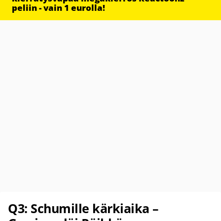
peliin - vain 1 eurolla!
Q3: Schumille kärkiaika –