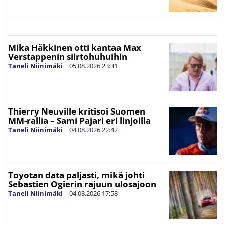
Mika Häkkinen otti kantaa Max
Verstappenin siirtohuhuihin
Taneli Niinimäki
|
05.08.2026
23:31
Thierry Neuville kritisoi Suomen
MM-rallia – Sami Pajari eri linjoilla
Taneli Niinimäki
|
04.08.2026
22:42
Toyotan data paljasti, mikä johti
Sebastien Ogierin rajuun ulosajoon
Taneli Niinimäki
|
04.08.2026
17:58