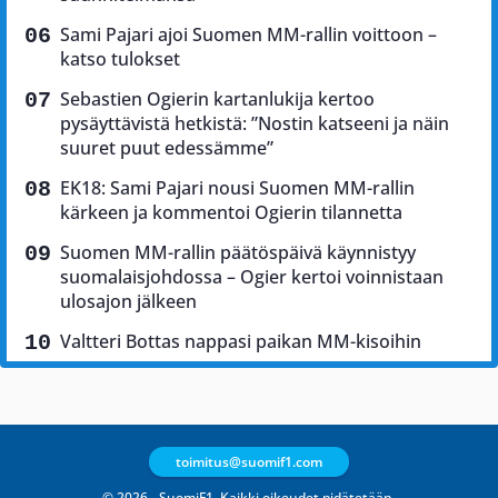
Sami Pajari ajoi Suomen MM-rallin voittoon –
katso tulokset
Sebastien Ogierin kartanlukija kertoo
pysäyttävistä hetkistä: ”Nostin katseeni ja näin
suuret puut edessämme”
EK18: Sami Pajari nousi Suomen MM-rallin
kärkeen ja kommentoi Ogierin tilannetta
Suomen MM-rallin päätöspäivä käynnistyy
suomalaisjohdossa – Ogier kertoi voinnistaan
ulosajon jälkeen
Valtteri Bottas nappasi paikan MM-kisoihin
toimitus@suomif1.com
© 2026 - SuomiF1. Kaikki oikeudet pidätetään.