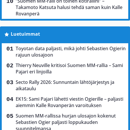
”Suomen MM-ralli on toinen kotirallini” –
Takamoto Katsuta halusi tehdä saman kuin Kalle
Rovanperä
Luetuimmat
Toyotan data paljasti, mikä johti Sebastien Ogierin
rajuun ulosajoon
Thierry Neuville kritisoi Suomen MM-rallia – Sami
Pajari eri linjoilla
Secto Rally 2026: Sunnuntain lähtöjärjestys ja
aikataulu
EK15: Sami Pajari lähetti viestin Ogierille – paljasti
aiemmin Kalle Rovanperän varoituksen
Suomen MM-rallissa hurjan ulosajon kokenut
Sebastien Ogier paljasti loppukauden
suunnitelmansa