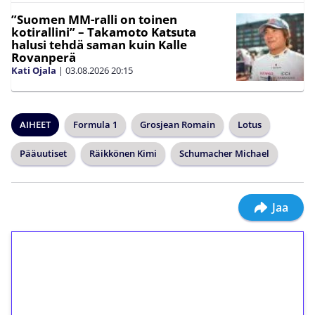
”Suomen MM-ralli on toinen
kotirallini” – Takamoto Katsuta
halusi tehdä saman kuin Kalle
Rovanperä
Kati Ojala
|
03.08.2026
20:15
AIHEET
Formula 1
Grosjean Romain
Lotus
Pääuutiset
Räikkönen Kimi
Schumacher Michael
Jaa
1€ = 10€ arvosta
ilmaiskierroksia ilman
kierrätystä!