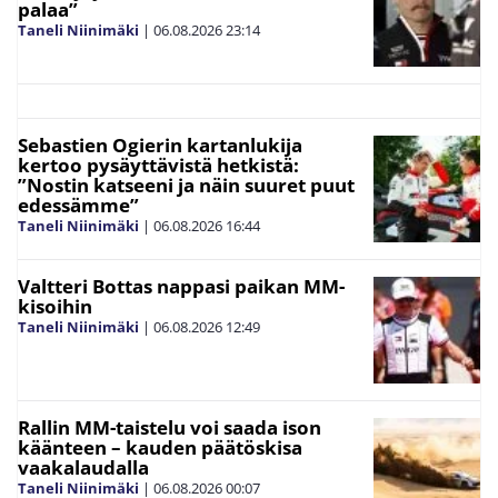
palaa”
Taneli Niinimäki
|
06.08.2026
23:14
Sebastien Ogierin kartanlukija
kertoo pysäyttävistä hetkistä:
”Nostin katseeni ja näin suuret puut
edessämme”
Taneli Niinimäki
|
06.08.2026
16:44
Valtteri Bottas nappasi paikan MM-
kisoihin
Taneli Niinimäki
|
06.08.2026
12:49
Rallin MM-taistelu voi saada ison
käänteen – kauden päätöskisa
vaakalaudalla
Taneli Niinimäki
|
06.08.2026
00:07