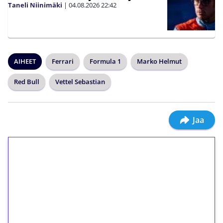
Taneli Niinimäki
|
04.08.2026
22:42
AIHEET
Ferrari
Formula 1
Marko Helmut
Red Bull
Vettel Sebastian
Jaa
1€ = 10€ arvosta
ilmaiskierroksia ilman
kierrätystä!
Talleta 1€