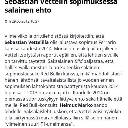
Sebastian Vettelin sopimuksessa
salainen ehto
Olli
29.05.2012
10:27
Viime viikolla brittilehdistössä kirjoitettiin, että
Sebastian Vettelillä
olisi alustava sopimus Ferrarin
kanssa kaudesta 2014. Monacon osakilpailun jälkeen
Vettel itse lyttäsi raportit epäillen, että lehtien sivuille
on tarvittu täytettä. Saksalainen
Bild
paljastaa, että
hallitsevalla mestarilla on kuitenkin salainen
sopimuslauseke Red Bullin kanssa, mikä mahdollistaisi
hänen lähtönsä itävaltalaistallista jo vuoden ennen
sopimuksen lähtökohtaista päättymistä kauden 2014
lopussa. – 2013 on varma juttu. Kaudelle 2014 on
olemassa suorituskykyyn liittyvä ehto sekä hänelle että
meille, Red Bull -konsultti
Helmut Marko
sanoo
lehdelle. Saksalaislehti uskoo, että Vettel voisi hyvinkin
olla siirtymässä maranellolaistalliin sillä se on hänen
”viimeinen suuri F1-unelmansa”.