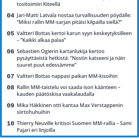
tositoimiin Kiteellä
Jari-Matti Latvala nostaa turvallisuuden pöydälle:
”Miksi rallin MM-sarjan pitäisi kilpailla siellä?”
Valtteri Bottas kertoi karun syyn keskeytyksilleen
– ”Kaikki alkaa palaa”
Sebastien Ogierin kartanlukija kertoo
pysäyttävistä hetkistä: ”Nostin katseeni ja näin
suuret puut edessämme”
Valtteri Bottas nappasi paikan MM-kisoihin
Rallin MM-taistelu voi saada ison käänteen –
kauden päätöskisa vaakalaudalla
Mika Häkkinen otti kantaa Max Verstappenin
siirtohuhuihin
Thierry Neuville kritisoi Suomen MM-rallia – Sami
Pajari eri linjoilla