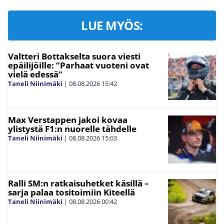
LUE MYÖS:
Valtteri Bottakselta suora viesti
epäilijöille: ”Parhaat vuoteni ovat
vielä edessä”
Taneli Niinimäki
|
08.08.2026
15:42
Max Verstappen jakoi kovaa
ylistystä F1:n nuorelle tähdelle
Taneli Niinimäki
|
08.08.2026
15:03
Ralli SM:n ratkaisuhetket käsillä –
sarja palaa tositoimiin Kiteellä
Taneli Niinimäki
|
08.08.2026
00:42