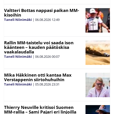
Valtteri Bottas nappasi paikan MM-
kisoihin
Taneli Niinimäki
|
06.08.2026
12:49
Rallin MM-taistelu voi saada ison
käänteen – kauden päätöskisa
vaakalaudalla
Taneli Niinimäki
|
06.08.2026
00:07
Mika Häkkinen otti kantaa Max
Verstappenin siirtohuhuihin
Taneli Niinimäki
|
05.08.2026
23:31
Thierry Neuville kritisoi Suomen
MM-rallia – Sami Pajari eri linjoilla