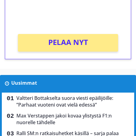
Saat heti 50 ilmaiskierrosta Tuohi 1000 -
peliin (arvo 0,20€ per kierros)!
Ei kierrätysvaatimusta!
PELAA NYT
Uusimmat
Valtteri Bottakselta suora viesti epäilijöille:
”Parhaat vuoteni ovat vielä edessä”
Max Verstappen jakoi kovaa ylistystä F1:n
nuorelle tähdelle
Ralli SM:n ratkaisuhetket käsillä – sarja palaa