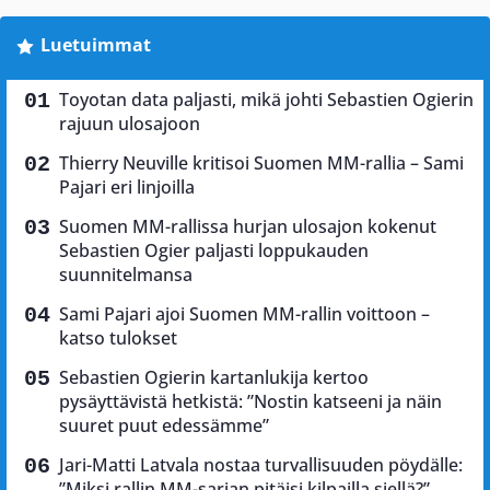
Luetuimmat
Toyotan data paljasti, mikä johti Sebastien Ogierin
rajuun ulosajoon
Thierry Neuville kritisoi Suomen MM-rallia – Sami
Pajari eri linjoilla
Suomen MM-rallissa hurjan ulosajon kokenut
Sebastien Ogier paljasti loppukauden
suunnitelmansa
Sami Pajari ajoi Suomen MM-rallin voittoon –
katso tulokset
Sebastien Ogierin kartanlukija kertoo
pysäyttävistä hetkistä: ”Nostin katseeni ja näin
suuret puut edessämme”
Jari-Matti Latvala nostaa turvallisuuden pöydälle:
”Miksi rallin MM-sarjan pitäisi kilpailla siellä?”