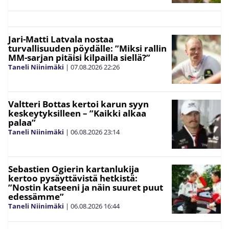
Jari-Matti Latvala nostaa
turvallisuuden pöydälle: ”Miksi rallin
MM-sarjan pitäisi kilpailla siellä?”
Taneli Niinimäki
|
07.08.2026
22:26
Valtteri Bottas kertoi karun syyn
keskeytyksilleen – ”Kaikki alkaa
palaa”
Taneli Niinimäki
|
06.08.2026
23:14
Sebastien Ogierin kartanlukija
kertoo pysäyttävistä hetkistä:
”Nostin katseeni ja näin suuret puut
edessämme”
Taneli Niinimäki
|
06.08.2026
16:44