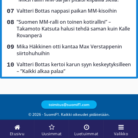
Valtteri Bottas nappasi paikan MM-kisoihin
”Suomen MM-ralli on toinen kotirallini” –
Takamoto Katsuta halusi tehdä saman kuin Kalle
Rovanperä
Mika Häkkinen otti kantaa Max Verstappenin
siirtohuhuihin
Valtteri Bottas kertoi karun syyn keskeytyksilleen
– ”Kaikki alkaa palaa”
toimitus@suomif1.com
© 2026 - SuomiF1. Kaikki oikeudet pidätetään.
Etusivu
Uusimmat
Luetuimmat
Valikko