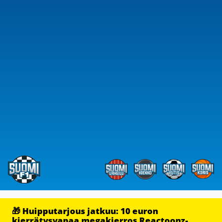
🎁 Huipputarjous jatkuu: 10 euron
kierrätysvapaa megakierros Reactoonz-