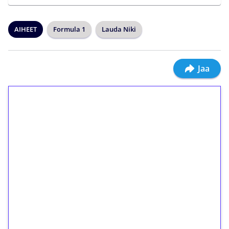
AIHEET
Formula 1
Lauda Niki
Jaa
1€ = 10€ arvosta
ilmaiskierroksia ilman
kierrätystä!
Talleta 1€
Saat heti 50 ilmaiskierrosta Tuohi 1000 -
peliin (arvo 0,20€ per kierros)!
Ei kierrätysvaatimusta!