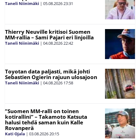
Taneli Niinimäki
|
05.08.2026
23:31
Thierry Neuville kritisoi Suomen
MM-rallia – Sami Pajari eri linjoilla
Taneli Niinimäki
|
04.08.2026
22:42
Toyotan data paljasti, mikä johti
Sebastien Ogierin rajuun ulosajoon
Taneli Niinimäki
|
04.08.2026
17:58
”Suomen MM-ralli on toinen
kotirallini” – Takamoto Katsuta
halusi tehdä saman kuin Kalle
Rovanperä
Kati Ojala
|
03.08.2026
20:15