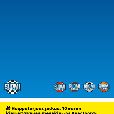
🎁 Huipputarjous jatkuu: 10 euron
kierrätysvapaa megakierros Reactoonz-