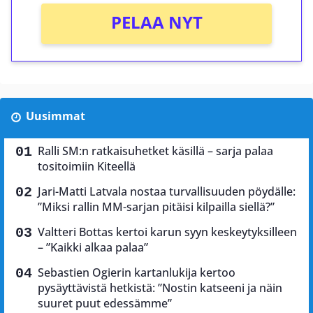
PELAA NYT
Uusimmat
Ralli SM:n ratkaisuhetket käsillä – sarja palaa
tositoimiin Kiteellä
Jari-Matti Latvala nostaa turvallisuuden pöydälle:
”Miksi rallin MM-sarjan pitäisi kilpailla siellä?”
Valtteri Bottas kertoi karun syyn keskeytyksilleen
– ”Kaikki alkaa palaa”
Sebastien Ogierin kartanlukija kertoo
pysäyttävistä hetkistä: ”Nostin katseeni ja näin
suuret puut edessämme”