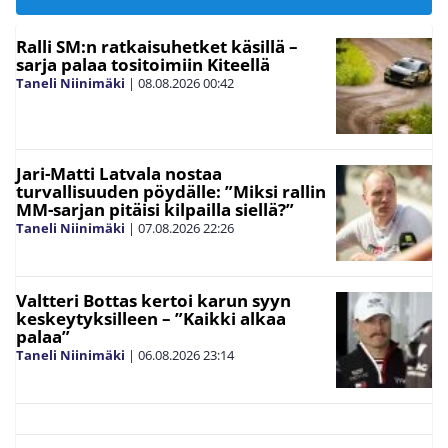
Ralli SM:n ratkaisuhetket käsillä –
sarja palaa tositoimiin Kiteellä
Taneli Niinimäki
|
08.08.2026
00:42
Jari-Matti Latvala nostaa
turvallisuuden pöydälle: ”Miksi rallin
MM-sarjan pitäisi kilpailla siellä?”
Taneli Niinimäki
|
07.08.2026
22:26
Valtteri Bottas kertoi karun syyn
keskeytyksilleen – ”Kaikki alkaa
palaa”
Taneli Niinimäki
|
06.08.2026
23:14