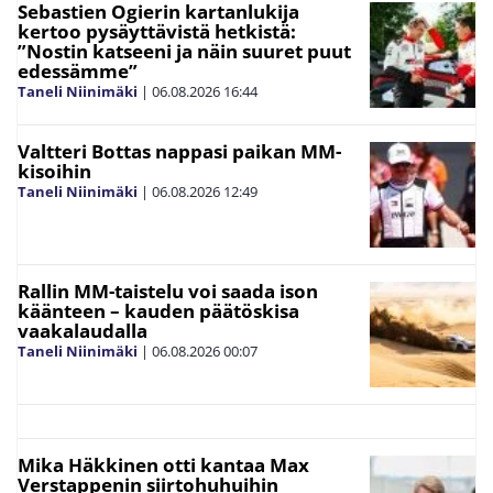
Sebastien Ogierin kartanlukija
kertoo pysäyttävistä hetkistä:
”Nostin katseeni ja näin suuret puut
edessämme”
Taneli Niinimäki
|
06.08.2026
16:44
Valtteri Bottas nappasi paikan MM-
kisoihin
Taneli Niinimäki
|
06.08.2026
12:49
Rallin MM-taistelu voi saada ison
käänteen – kauden päätöskisa
vaakalaudalla
Taneli Niinimäki
|
06.08.2026
00:07
Mika Häkkinen otti kantaa Max
Verstappenin siirtohuhuihin