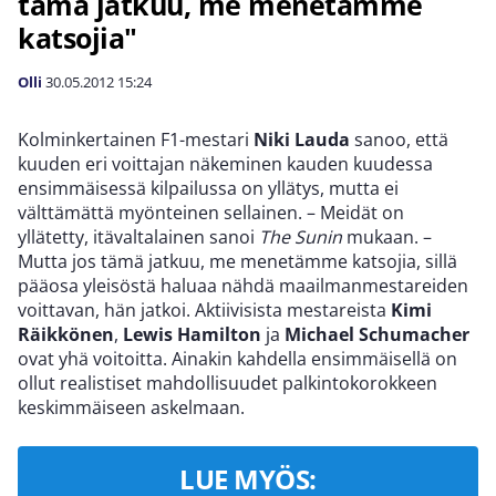
tämä jatkuu, me menetämme
katsojia"
Olli
30.05.2012
15:24
Kolminkertainen F1-mestari
Niki Lauda
sanoo, että
kuuden eri voittajan näkeminen kauden kuudessa
ensimmäisessä kilpailussa on yllätys, mutta ei
välttämättä myönteinen sellainen. – Meidät on
yllätetty, itävaltalainen sanoi
The Sunin
mukaan. –
Mutta jos tämä jatkuu, me menetämme katsojia, sillä
pääosa yleisöstä haluaa nähdä maailmanmestareiden
voittavan, hän jatkoi. Aktiivisista mestareista
Kimi
Räikkönen
,
Lewis Hamilton
ja
Michael Schumacher
ovat yhä voitoitta. Ainakin kahdella ensimmäisellä on
ollut realistiset mahdollisuudet palkintokorokkeen
keskimmäiseen askelmaan.
LUE MYÖS: