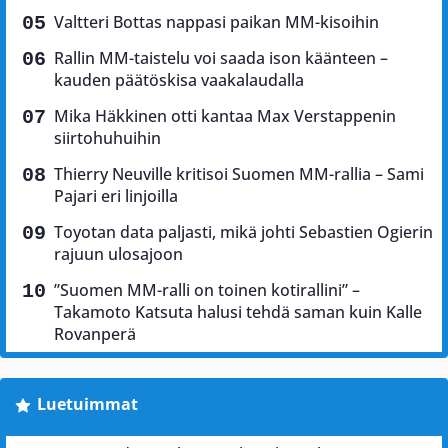
Valtteri Bottas nappasi paikan MM-kisoihin
Rallin MM-taistelu voi saada ison käänteen –
kauden päätöskisa vaakalaudalla
Mika Häkkinen otti kantaa Max Verstappenin
siirtohuhuihin
Thierry Neuville kritisoi Suomen MM-rallia – Sami
Pajari eri linjoilla
Toyotan data paljasti, mikä johti Sebastien Ogierin
rajuun ulosajoon
”Suomen MM-ralli on toinen kotirallini” –
Takamoto Katsuta halusi tehdä saman kuin Kalle
Rovanperä
Luetuimmat