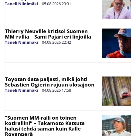
Taneli Niinimäki
|
05.08.2026
23:31
Thierry Neuville kritisoi Suomen
MM-rallia – Sami Pajari eri linjoilla
Taneli Niinimäki
|
04.08.2026
22:42
Toyotan data paljasti, mikä johti
Sebastien Ogierin rajuun ulosajoon
Taneli Niinimäki
|
04.08.2026
17:58
”Suomen MM-ralli on toinen
kotirallini” – Takamoto Katsuta
halusi tehdä saman kuin Kalle
Rovanperä