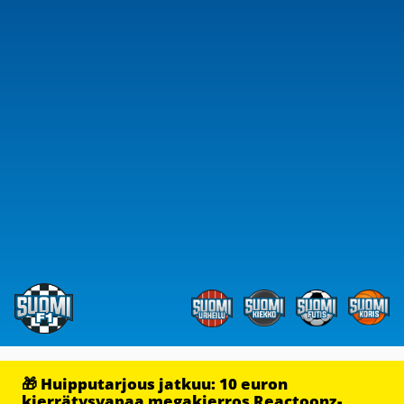
🎁 Huipputarjous jatkuu: 10 euron
kierrätysvapaa megakierros Reactoonz-