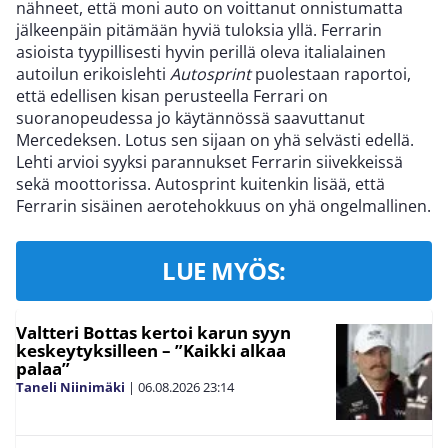
nähneet, että moni auto on voittanut onnistumatta
jälkeenpäin pitämään hyviä tuloksia yllä. Ferrarin
asioista tyypillisesti hyvin perillä oleva italialainen
autoilun erikoislehti
Autosprint
puolestaan raportoi,
että edellisen kisan perusteella Ferrari on
suoranopeudessa jo käytännössä saavuttanut
Mercedeksen. Lotus sen sijaan on yhä selvästi edellä.
Lehti arvioi syyksi parannukset Ferrarin siivekkeissä
sekä moottorissa. Autosprint kuitenkin lisää, että
Ferrarin sisäinen aerotehokkuus on yhä ongelmallinen.
LUE MYÖS:
Valtteri Bottas kertoi karun syyn
keskeytyksilleen – ”Kaikki alkaa
palaa”
Taneli Niinimäki
|
06.08.2026
23:14