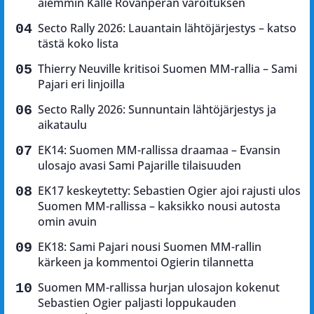
aiemmin Kalle Rovanperän varoituksen
Secto Rally 2026: Lauantain lähtöjärjestys – katso
tästä koko lista
Thierry Neuville kritisoi Suomen MM-rallia – Sami
Pajari eri linjoilla
Secto Rally 2026: Sunnuntain lähtöjärjestys ja
aikataulu
EK14: Suomen MM-rallissa draamaa – Evansin
ulosajo avasi Sami Pajarille tilaisuuden
EK17 keskeytetty: Sebastien Ogier ajoi rajusti ulos
Suomen MM-rallissa – kaksikko nousi autosta
omin avuin
EK18: Sami Pajari nousi Suomen MM-rallin
kärkeen ja kommentoi Ogierin tilannetta
Suomen MM-rallissa hurjan ulosajon kokenut
Sebastien Ogier paljasti loppukauden