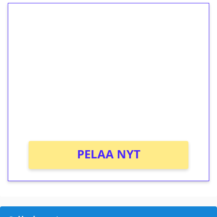
1€ = 10€ arvosta
ilmaiskierroksia ilman
kierrätystä!
Talleta 1€
Saat heti 50 ilmaiskierrosta Tuohi 1000 -
peliin (arvo 0,20€ per kierros)!
Ei kierrätysvaatimusta!
PELAA NYT