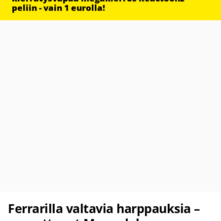
peliin - vain 1 eurolla!
Ferrarilla valtavia harppauksia –