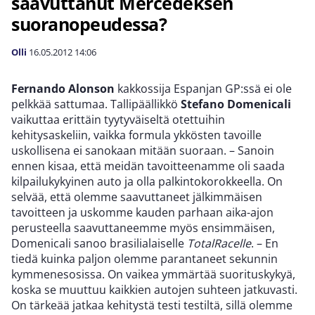
saavuttanut Mercedeksen
suoranopeudessa?
Olli
16.05.2012
14:06
Fernando Alonson
kakkossija Espanjan GP:ssä ei ole
pelkkää sattumaa. Tallipäällikkö
Stefano Domenicali
vaikuttaa erittäin tyytyväiseltä otettuihin
kehitysaskeliin, vaikka formula ykkösten tavoille
uskollisena ei sanokaan mitään suoraan. – Sanoin
ennen kisaa, että meidän tavoitteenamme oli saada
kilpailukykyinen auto ja olla palkintokorokkeella. On
selvää, että olemme saavuttaneet jälkimmäisen
tavoitteen ja uskomme kauden parhaan aika-ajon
perusteella saavuttaneemme myös ensimmäisen,
Domenicali sanoo brasilialaiselle
TotalRacelle
. – En
tiedä kuinka paljon olemme parantaneet sekunnin
kymmenesosissa. On vaikea ymmärtää suorituskykyä,
koska se muuttuu kaikkien autojen suhteen jatkuvasti.
On tärkeää jatkaa kehitystä testi testiltä, sillä olemme