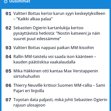
Uusimmat
Valtteri Bottas kertoi karun syyn keskeytyksilleen
– ”Kaikki alkaa palaa”
Sebastien Ogierin kartanlukija kertoo
pysäyttävistä hetkistä: ”Nostin katseeni ja näin
suuret puut edessämme”
Valtteri Bottas nappasi paikan MM-kisoihin
Rallin MM-taistelu voi saada ison käänteen –
kauden päätöskisa vaakalaudalla
Mika Häkkinen otti kantaa Max Verstappenin
siirtohuhuihin
Thierry Neuville kritisoi Suomen MM-rallia – Sami
Pajari eri linjoilla
Toyotan data paljasti, mikä johti Sebastien Ogierin
rajuun ulosajoon