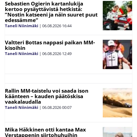
Sebastien Ogierin kartanlukija
kertoo pysäyttävistä hetkistä:
”Nostin katseeni ja näin suuret puut
edessämme”
Taneli Niinimäki
|
06.08.2026
16:44
Valtteri Bottas nappasi paikan MM-
kisoihin
Taneli Niinimäki
|
06.08.2026
12:49
Rallin MM-taistelu voi saada ison
käänteen – kauden päätöskisa
vaakalaudalla
Taneli Niinimäki
|
06.08.2026
00:07
Mika Häkkinen otti kantaa Max
Verstappenin siirtohuhuihin