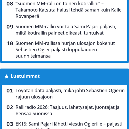
”Suomen MM-ralli on toinen kotirallini” –
Takamoto Katsuta halusi tehdä saman kuin Kalle
Rovanperä
Suomen MM-rallin voittaja Sami Pajari paljasti,
miltä kotirallin paineet oikeasti tuntuivat
Suomen MM-rallissa hurjan ulosajon kokenut
Sebastien Ogier paljasti loppukauden
suunnitelmansa
Luetuimmat
Toyotan data paljasti, mikä johti Sebastien Ogierin
rajuun ulosajoon
Ralliradio 2026: Taajuus, lähetysajat, juontajat ja
Bensaa Suonissa
EK15: Sami Pajari lähetti viestin Ogierille – paljasti