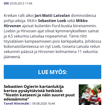
Olli
25.05.2012
11:04
Kreikan ralli alkoi
Jari-Matti Latvalan
dominoidessa
pohja-aikoja. EK4:n
Sebastien Loeb
sekä
Mikko
Hirvonen
ajoivat kuitenkin Ford-kuskia kiireisemmin.
Loebin ja Hirvosen ajat olivat kymmenykselleen samat
ja 4,5 sekuntia Latvalaa nopeammat. Tämä riitti
töysäläisen kampeamiseen pois kärkipaikalta. Johdossa
kokonaistilanteessa on nyt Loeb, toisena Latvala reilun
sekunnin päässä ja Hirvonen kolmantena 11 sekuntia
jääneenä.
LUE MYÖS:
Sebastien Ogierin kartanlukija
kertoo pysäyttävistä hetkistä:
”Nostin katseeni ja näin suuret puut
edessämme”
Taneli Niinimäki
|
06.08.2026
16:44