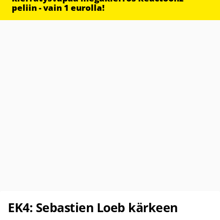
peliin - vain 1 eurolla!
EK4: Sebastien Loeb kärkeen