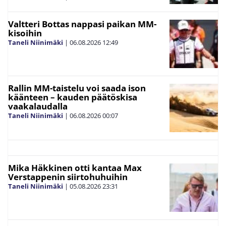
Valtteri Bottas nappasi paikan MM-
kisoihin
Taneli Niinimäki
|
06.08.2026
12:49
Rallin MM-taistelu voi saada ison
käänteen – kauden päätöskisa
vaakalaudalla
Taneli Niinimäki
|
06.08.2026
00:07
Mika Häkkinen otti kantaa Max
Verstappenin siirtohuhuihin
Taneli Niinimäki
|
05.08.2026
23:31