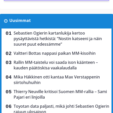
Uusimmat
Sebastien Ogierin kartanlukija kertoo
pysäyttävistä hetkistä: ”Nostin katseeni ja näin
suuret puut edessämme”
Valtteri Bottas nappasi paikan MM-kisoihin
Rallin MM-taistelu voi saada ison käänteen –
kauden päätöskisa vaakalaudalla
Mika Häkkinen otti kantaa Max Verstappenin
siirtohuhuihin
Thierry Neuville kritisoi Suomen MM-rallia – Sami
Pajari eri linjoilla
Toyotan data paljasti, mikä johti Sebastien Ogierin
rajuun ulosajoon