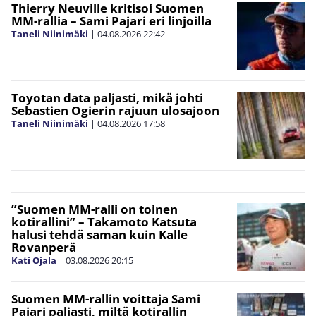
Thierry Neuville kritisoi Suomen
MM-rallia – Sami Pajari eri linjoilla
Taneli Niinimäki
|
04.08.2026
22:42
Toyotan data paljasti, mikä johti
Sebastien Ogierin rajuun ulosajoon
Taneli Niinimäki
|
04.08.2026
17:58
”Suomen MM-ralli on toinen
kotirallini” – Takamoto Katsuta
halusi tehdä saman kuin Kalle
Rovanperä
Kati Ojala
|
03.08.2026
20:15
Suomen MM-rallin voittaja Sami
Pajari paljasti, miltä kotirallin