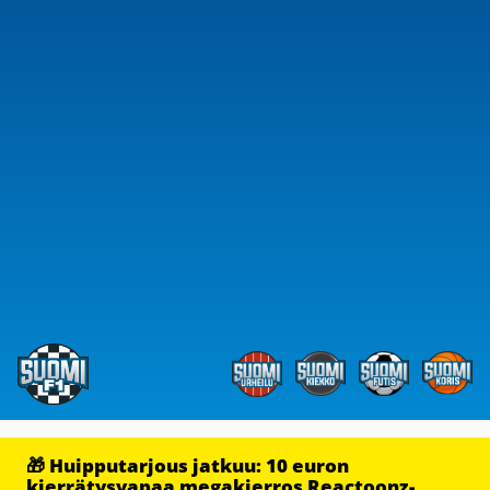
🎁 Huipputarjous jatkuu: 10 euron
kierrätysvapaa megakierros Reactoonz-