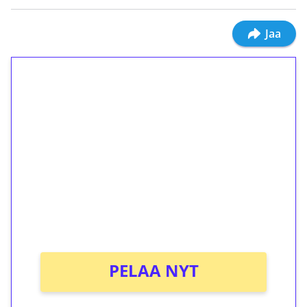
Jaa
1€ = 10€ arvosta
ilmaiskierroksia ilman
kierrätystä!
Talleta 1€
Saat heti 50 ilmaiskierrosta Tuohi 1000 -
peliin (arvo 0,20€ per kierros)!
Ei kierrätysvaatimusta!
PELAA NYT