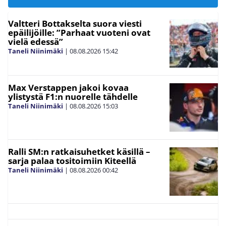
Valtteri Bottakselta suora viesti
epäilijöille: ”Parhaat vuoteni ovat
vielä edessä”
Taneli Niinimäki
|
08.08.2026
15:42
Max Verstappen jakoi kovaa
ylistystä F1:n nuorelle tähdelle
Taneli Niinimäki
|
08.08.2026
15:03
Ralli SM:n ratkaisuhetket käsillä –
sarja palaa tositoimiin Kiteellä
Taneli Niinimäki
|
08.08.2026
00:42