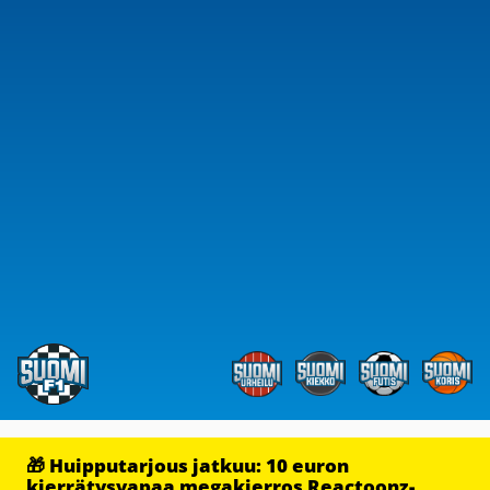
🎁 Huipputarjous jatkuu: 10 euron
kierrätysvapaa megakierros Reactoonz-