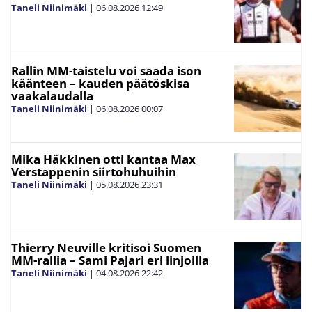
Taneli Niinimäki
|
06.08.2026
12:49
Rallin MM-taistelu voi saada ison
käänteen – kauden päätöskisa
vaakalaudalla
Taneli Niinimäki
|
06.08.2026
00:07
Mika Häkkinen otti kantaa Max
Verstappenin siirtohuhuihin
Taneli Niinimäki
|
05.08.2026
23:31
Thierry Neuville kritisoi Suomen
MM-rallia – Sami Pajari eri linjoilla
Taneli Niinimäki
|
04.08.2026
22:42