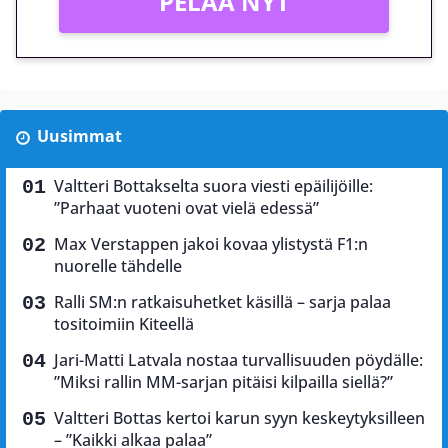
PELAA NYT
Uusimmat
Valtteri Bottakselta suora viesti epäilijöille:
”Parhaat vuoteni ovat vielä edessä”
Max Verstappen jakoi kovaa ylistystä F1:n
nuorelle tähdelle
Ralli SM:n ratkaisuhetket käsillä – sarja palaa
tositoimiin Kiteellä
Jari-Matti Latvala nostaa turvallisuuden pöydälle:
”Miksi rallin MM-sarjan pitäisi kilpailla siellä?”
Valtteri Bottas kertoi karun syyn keskeytyksilleen
– ”Kaikki alkaa palaa”