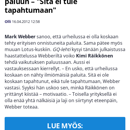
paluun – "Sitä ei tule
tapahtumaan"
Olli
16.04.2012
12:58
Mark Webber
sanoo, että urheilussa ei olla koskaan
tehty erityisen onnistuneita paluita. Sama pätee myös
muuan Lotus-kuskiin.
GQ-lehti
kysyi tänään julkaistussa
haastattelussa Webberiltä voiko
Kimi Räikkönen
tehdä vaikutuksen paluussaan. Aussi ei
vastauksessaan kierrellyt. – En usko, että urheilussa
koskaan on nähty ilmiömäisiä paluita. Sitä ei ole
koskaan tapahtunut, eikä tule tapahtumaan, Webber
vastasi. Syyksi hän uskoo sen, minkä Räikkönen on
yrittänyt kiistää – motivaatio. – Toisella yrityksellä ei
olla enää yhtä nälkäisiä ja laji on siirtynyt eteenpäin,
Webber toteaa.
LUE MYÖS: