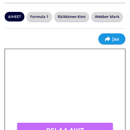
AIHEET
Formula 1
Räikkönen Kimi
Webber Mark
Jaa
🎁 Huipputarjous jatkuu: 10
euron kierrätysvapaa
megakierros Reactoonz-
peliin – vain 1 eurolla!
Peli: Reactoonz
Vain uusille asiakkaille!