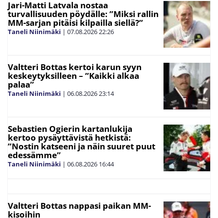
Jari-Matti Latvala nostaa
turvallisuuden pöydälle: ”Miksi rallin
MM-sarjan pitäisi kilpailla siellä?”
Taneli Niinimäki
|
07.08.2026
22:26
Valtteri Bottas kertoi karun syyn
keskeytyksilleen – ”Kaikki alkaa
palaa”
Taneli Niinimäki
|
06.08.2026
23:14
Sebastien Ogierin kartanlukija
kertoo pysäyttävistä hetkistä:
”Nostin katseeni ja näin suuret puut
edessämme”
Taneli Niinimäki
|
06.08.2026
16:44
Valtteri Bottas nappasi paikan MM-
kisoihin