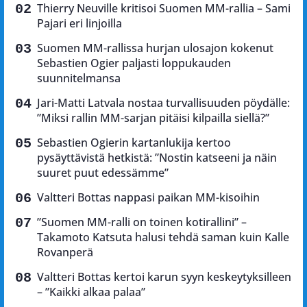
Thierry Neuville kritisoi Suomen MM-rallia – Sami
Pajari eri linjoilla
Suomen MM-rallissa hurjan ulosajon kokenut
Sebastien Ogier paljasti loppukauden
suunnitelmansa
Jari-Matti Latvala nostaa turvallisuuden pöydälle:
”Miksi rallin MM-sarjan pitäisi kilpailla siellä?”
Sebastien Ogierin kartanlukija kertoo
pysäyttävistä hetkistä: ”Nostin katseeni ja näin
suuret puut edessämme”
Valtteri Bottas nappasi paikan MM-kisoihin
”Suomen MM-ralli on toinen kotirallini” –
Takamoto Katsuta halusi tehdä saman kuin Kalle
Rovanperä
Valtteri Bottas kertoi karun syyn keskeytyksilleen
– ”Kaikki alkaa palaa”