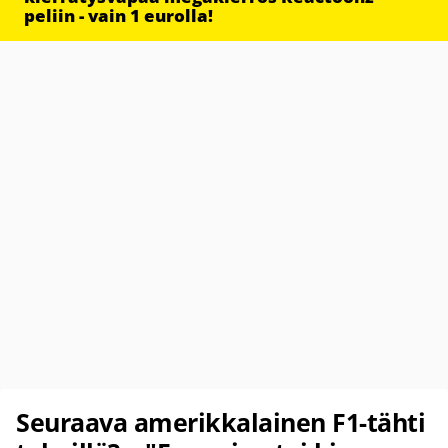
peliin - vain 1 eurolla!
Seuraava amerikkalainen F1-tähti