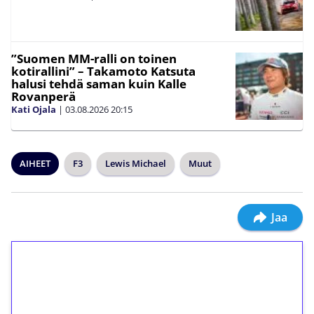
”Suomen MM-ralli on toinen
kotirallini” – Takamoto Katsuta
halusi tehdä saman kuin Kalle
Rovanperä
Kati Ojala
|
03.08.2026
20:15
AIHEET
F3
Lewis Michael
Muut
Jaa
1€ = 10€ arvosta
ilmaiskierroksia ilman
kierrätystä!