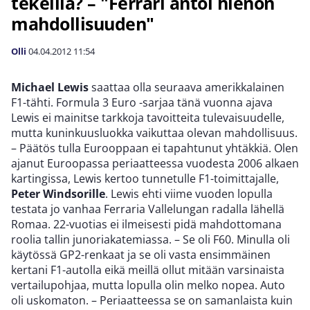
tekeillä? – "Ferrari antoi hienon
mahdollisuuden"
Olli
04.04.2012
11:54
Michael Lewis
saattaa olla seuraava amerikkalainen
F1-tähti. Formula 3 Euro -sarjaa tänä vuonna ajava
Lewis ei mainitse tarkkoja tavoitteita tulevaisuudelle,
mutta kuninkuusluokka vaikuttaa olevan mahdollisuus.
– Päätös tulla Eurooppaan ei tapahtunut yhtäkkiä. Olen
ajanut Euroopassa periaatteessa vuodesta 2006 alkaen
kartingissa, Lewis kertoo tunnetulle F1-toimittajalle,
Peter Windsorille
. Lewis ehti viime vuoden lopulla
testata jo vanhaa Ferraria Vallelungan radalla lähellä
Romaa. 22-vuotias ei ilmeisesti pidä mahdottomana
roolia tallin junoriakatemiassa. – Se oli F60. Minulla oli
käytössä GP2-renkaat ja se oli vasta ensimmäinen
kertani F1-autolla eikä meillä ollut mitään varsinaista
vertailupohjaa, mutta lopulla olin melko nopea. Auto
oli uskomaton. – Periaatteessa se on samanlaista kuin