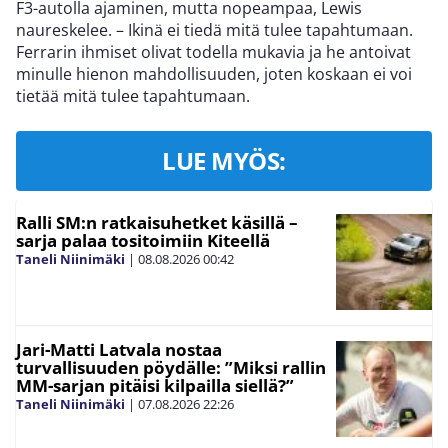
F3-autolla ajaminen, mutta nopeampaa, Lewis
naureskelee. – Ikinä ei tiedä mitä tulee tapahtumaan.
Ferrarin ihmiset olivat todella mukavia ja he antoivat
minulle hienon mahdollisuuden, joten koskaan ei voi
tietää mitä tulee tapahtumaan.
LUE MYÖS:
Ralli SM:n ratkaisuhetket käsillä –
sarja palaa tositoimiin Kiteellä
Taneli Niinimäki
|
08.08.2026
00:42
Jari-Matti Latvala nostaa
turvallisuuden pöydälle: ”Miksi rallin
MM-sarjan pitäisi kilpailla siellä?”
Taneli Niinimäki
|
07.08.2026
22:26