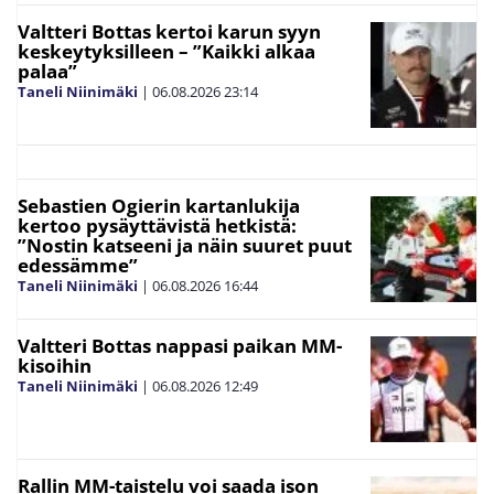
Valtteri Bottas kertoi karun syyn
keskeytyksilleen – ”Kaikki alkaa
palaa”
Taneli Niinimäki
|
06.08.2026
23:14
Sebastien Ogierin kartanlukija
kertoo pysäyttävistä hetkistä:
”Nostin katseeni ja näin suuret puut
edessämme”
Taneli Niinimäki
|
06.08.2026
16:44
Valtteri Bottas nappasi paikan MM-
kisoihin
Taneli Niinimäki
|
06.08.2026
12:49
Rallin MM-taistelu voi saada ison