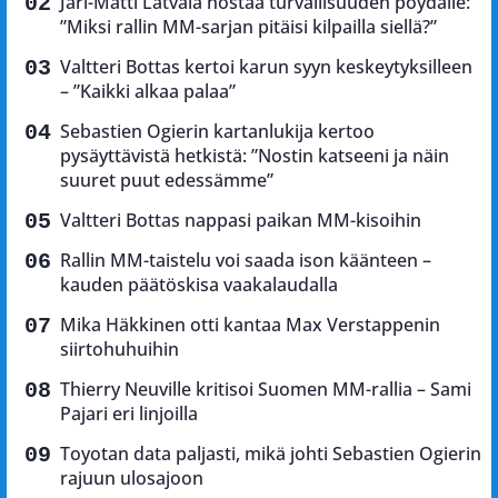
Jari-Matti Latvala nostaa turvallisuuden pöydälle:
”Miksi rallin MM-sarjan pitäisi kilpailla siellä?”
Valtteri Bottas kertoi karun syyn keskeytyksilleen
– ”Kaikki alkaa palaa”
Sebastien Ogierin kartanlukija kertoo
pysäyttävistä hetkistä: ”Nostin katseeni ja näin
suuret puut edessämme”
Valtteri Bottas nappasi paikan MM-kisoihin
Rallin MM-taistelu voi saada ison käänteen –
kauden päätöskisa vaakalaudalla
Mika Häkkinen otti kantaa Max Verstappenin
siirtohuhuihin
Thierry Neuville kritisoi Suomen MM-rallia – Sami
Pajari eri linjoilla
Toyotan data paljasti, mikä johti Sebastien Ogierin
rajuun ulosajoon