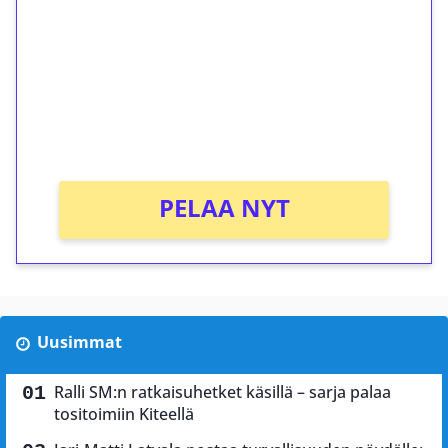
Talleta 1€
Saat heti 50 ilmaiskierrosta Tuohi 1000 -
peliin (arvo 0,20€ per kierros)!
Ei kierrätysvaatimusta!
PELAA NYT
Uusimmat
Ralli SM:n ratkaisuhetket käsillä – sarja palaa
tositoimiin Kiteellä