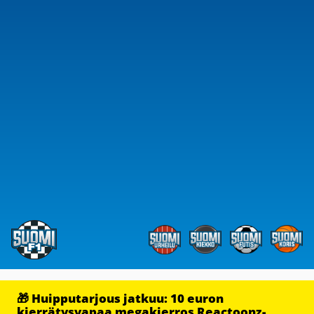
🎁 Huipputarjous jatkuu: 10 euron
kierrätysvapaa megakierros Reactoonz-