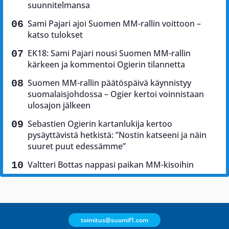
suunnitelmansa
Sami Pajari ajoi Suomen MM-rallin voittoon –
katso tulokset
EK18: Sami Pajari nousi Suomen MM-rallin
kärkeen ja kommentoi Ogierin tilannetta
Suomen MM-rallin päätöspäivä käynnistyy
suomalaisjohdossa – Ogier kertoi voinnistaan
ulosajon jälkeen
Sebastien Ogierin kartanlukija kertoo
pysäyttävistä hetkistä: ”Nostin katseeni ja näin
suuret puut edessämme”
Valtteri Bottas nappasi paikan MM-kisoihin
toimitus@suomif1.com