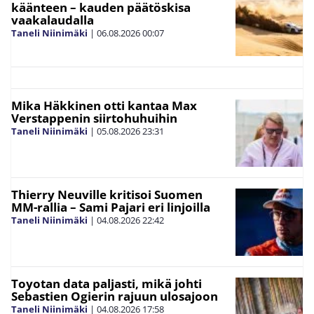
käänteen – kauden päätöskisa
vaakalaudalla
Taneli Niinimäki
|
06.08.2026
00:07
Mika Häkkinen otti kantaa Max
Verstappenin siirtohuhuihin
Taneli Niinimäki
|
05.08.2026
23:31
Thierry Neuville kritisoi Suomen
MM-rallia – Sami Pajari eri linjoilla
Taneli Niinimäki
|
04.08.2026
22:42
Toyotan data paljasti, mikä johti
Sebastien Ogierin rajuun ulosajoon
Taneli Niinimäki
|
04.08.2026
17:58