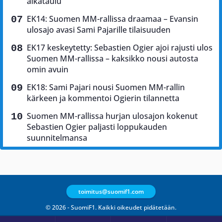
aikataulu
EK14: Suomen MM-rallissa draamaa – Evansin
ulosajo avasi Sami Pajarille tilaisuuden
EK17 keskeytetty: Sebastien Ogier ajoi rajusti ulos
Suomen MM-rallissa – kaksikko nousi autosta
omin avuin
EK18: Sami Pajari nousi Suomen MM-rallin
kärkeen ja kommentoi Ogierin tilannetta
Suomen MM-rallissa hurjan ulosajon kokenut
Sebastien Ogier paljasti loppukauden
suunnitelmansa
toimitus@suomif1.com
© 2026 - SuomiF1. Kaikki oikeudet pidätetään.