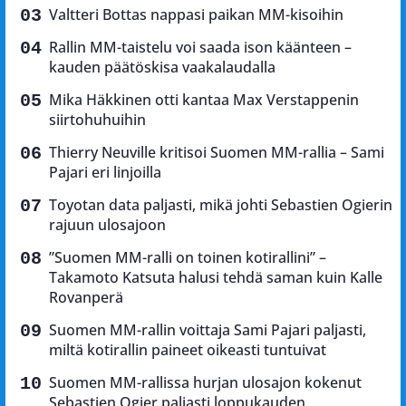
Valtteri Bottas nappasi paikan MM-kisoihin
Rallin MM-taistelu voi saada ison käänteen –
kauden päätöskisa vaakalaudalla
Mika Häkkinen otti kantaa Max Verstappenin
siirtohuhuihin
Thierry Neuville kritisoi Suomen MM-rallia – Sami
Pajari eri linjoilla
Toyotan data paljasti, mikä johti Sebastien Ogierin
rajuun ulosajoon
”Suomen MM-ralli on toinen kotirallini” –
Takamoto Katsuta halusi tehdä saman kuin Kalle
Rovanperä
Suomen MM-rallin voittaja Sami Pajari paljasti,
miltä kotirallin paineet oikeasti tuntuivat
Suomen MM-rallissa hurjan ulosajon kokenut
Sebastien Ogier paljasti loppukauden