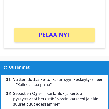
Saat heti 50 ilmaiskierrosta Tuohi 1000 -
peliin (arvo 0,20€ per kierros)!
Ei kierrätysvaatimusta!
PELAA NYT
Uusimmat
Valtteri Bottas kertoi karun syyn keskeytyksilleen
– ”Kaikki alkaa palaa”
Sebastien Ogierin kartanlukija kertoo
pysäyttävistä hetkistä: ”Nostin katseeni ja näin
suuret puut edessämme”