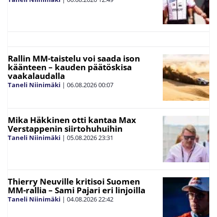
Rallin MM-taistelu voi saada ison
käänteen – kauden päätöskisa
vaakalaudalla
Taneli Niinimäki
|
06.08.2026
00:07
Mika Häkkinen otti kantaa Max
Verstappenin siirtohuhuihin
Taneli Niinimäki
|
05.08.2026
23:31
Thierry Neuville kritisoi Suomen
MM-rallia – Sami Pajari eri linjoilla
Taneli Niinimäki
|
04.08.2026
22:42