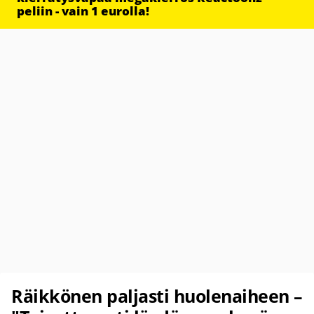
peliin - vain 1 eurolla!
Räikkönen paljasti huolenaiheen –