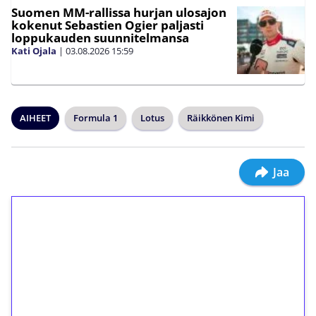
Suomen MM-rallissa hurjan ulosajon
kokenut Sebastien Ogier paljasti
loppukauden suunnitelmansa
Kati Ojala
|
03.08.2026
15:59
AIHEET
Formula 1
Lotus
Räikkönen Kimi
Jaa
1€ = 10€ arvosta
ilmaiskierroksia ilman
kierrätystä!
Talleta 1€