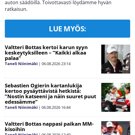
auton säädöillä. Toivottavasti löydämme hyvän
ratkaisun.
LUE MYÖS:
Valtteri Bottas kertoi karun syyn
keskeytyksilleen – ”Kaikki alkaa
palaa”
Taneli Niinimäki
|
06.08.2026
23:14
Sebastien Ogierin kartanlukija
kertoo pysäyttävistä hetkistä:
”Nostin katseeni ja näin suuret puut
edessämme”
Taneli Niinimäki
|
06.08.2026
16:44
Valtteri Bottas nappasi paikan MM-
kisoihin
Taneli Niinimäki
|
06.08.2026
12:49