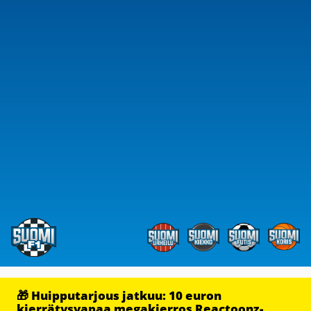
🎁 Huipputarjous jatkuu: 10 euron
kierrätysvapaa megakierros Reactoonz-