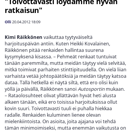
"Toivottavasti löydämme hyvän
ratkaisun"
Olli
20.04.2012
18:09
Kimi Räikkönen
vaikuttaa tyytyväiseltä
harjoituspäivän antiin. Kuten Heikki Kovalainen,
Räikkönen pitää renkaiden hallintaa suurena
kysymyksenä kisassa. – Pehmeät renkaat tuntuivat
tänään paremmilta, mutta meidän täytyy vielä selvitää,
mitkä toimivat parhaiten stinttipituudella. On vielä liian
varhaista vetää johtopäätöksiä ja meidän täytyy katsoa
dataa. Tällä hetkellä ei näytä siltä, että ero olisi kuin
yöllä ja päivällä, Räikkönen sanoi
Autosportin
mukaan.
– Rataolosuhteet olivat yllättävän hyvät heti alusta
alkaen tänään, eikä ero toisissa harjoituksissa ollut
kovin suuri. Toivottavasti tuuli ei puhalla hiekkaa
radalle. Renkaiden kuluminen lienee olevan
mielenkiintoista. On asioita, joita ajajana voi tehdä
tämän minimoimiseksi, mutta enemmän vaikutusta on