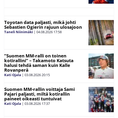
Toyotan data paljasti, mikä johti
Sebastien Ogierin rajuun ulosajoon
Taneli Niinimäki
|
04.08.2026
17:58
”Suomen MM-ralli on toinen
kotirallini” – Takamoto Katsuta
halusi tehdä saman kuin Kalle
Rovanperä
Kati Ojala
|
03.08.2026
20:15
Suomen MM-rallin voittaja Sami
Pajari paljasti, miltä kotirallin
paineet oikeasti tuntuivat
Kati Ojala
|
03.08.2026
17:37