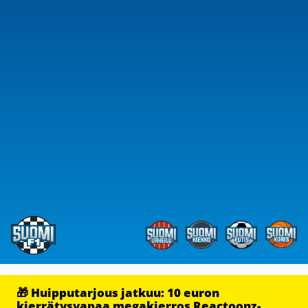
🎁 Huipputarjous jatkuu: 10 euron
kierrätysvapaa megakierros Reactoonz-