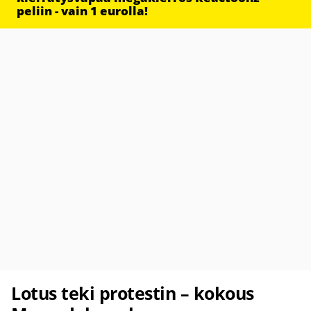
peliin - vain 1 eurolla!
Lotus teki protestin – kokous