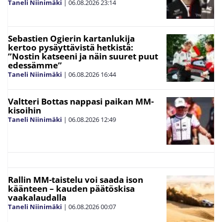
Taneli Niinimäki
|
06.08.2026
23:14
Sebastien Ogierin kartanlukija
kertoo pysäyttävistä hetkistä:
”Nostin katseeni ja näin suuret puut
edessämme”
Taneli Niinimäki
|
06.08.2026
16:44
Valtteri Bottas nappasi paikan MM-
kisoihin
Taneli Niinimäki
|
06.08.2026
12:49
Rallin MM-taistelu voi saada ison
käänteen – kauden päätöskisa
vaakalaudalla
Taneli Niinimäki
|
06.08.2026
00:07