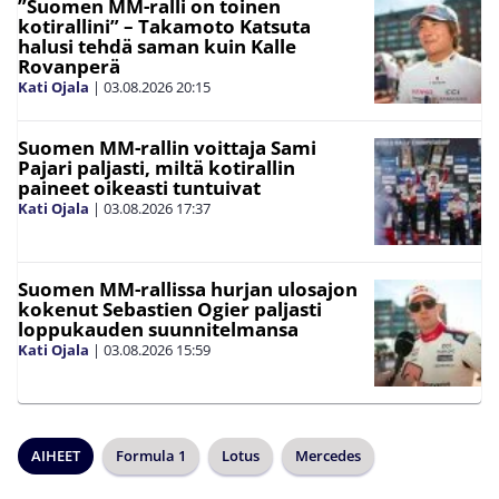
”Suomen MM-ralli on toinen
kotirallini” – Takamoto Katsuta
halusi tehdä saman kuin Kalle
Rovanperä
Kati Ojala
|
03.08.2026
20:15
Suomen MM-rallin voittaja Sami
Pajari paljasti, miltä kotirallin
paineet oikeasti tuntuivat
Kati Ojala
|
03.08.2026
17:37
Suomen MM-rallissa hurjan ulosajon
kokenut Sebastien Ogier paljasti
loppukauden suunnitelmansa
Kati Ojala
|
03.08.2026
15:59
AIHEET
Formula 1
Lotus
Mercedes