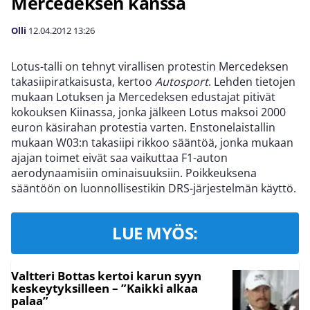
Mercedeksen kanssa
Olli
12.04.2012
13:26
Lotus-talli on tehnyt virallisen protestin Mercedeksen
takasiipiratkaisusta, kertoo
Autosport
. Lehden tietojen
mukaan Lotuksen ja Mercedeksen edustajat pitivät
kokouksen Kiinassa, jonka jälkeen Lotus maksoi 2000
euron käsirahan protestia varten. Enstonelaistallin
mukaan W03:n takasiipi rikkoo sääntöä, jonka mukaan
ajajan toimet eivät saa vaikuttaa F1-auton
aerodynaamisiin ominaisuuksiin. Poikkeuksena
sääntöön on luonnollisestikin DRS-järjestelmän käyttö.
LUE MYÖS:
Valtteri Bottas kertoi karun syyn
keskeytyksilleen – ”Kaikki alkaa
palaa”