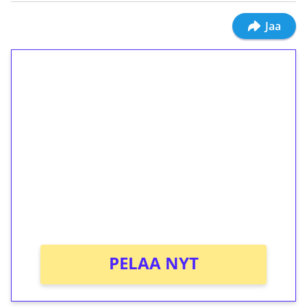
Jaa
1€ = 10€ arvosta
ilmaiskierroksia ilman
kierrätystä!
Talleta 1€
Saat heti 50 ilmaiskierrosta Tuohi 1000 -
peliin (arvo 0,20€ per kierros)!
Ei kierrätysvaatimusta!
PELAA NYT