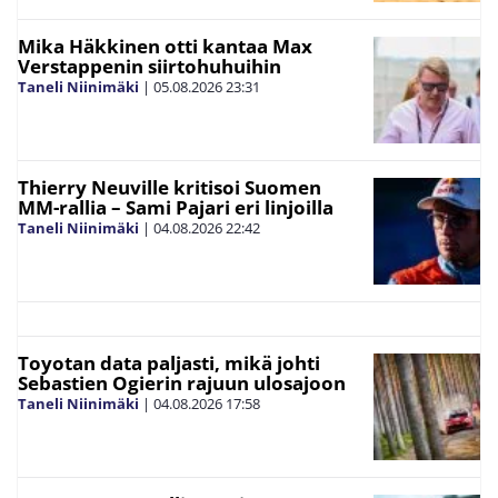
Mika Häkkinen otti kantaa Max
Verstappenin siirtohuhuihin
Taneli Niinimäki
|
05.08.2026
23:31
Thierry Neuville kritisoi Suomen
MM-rallia – Sami Pajari eri linjoilla
Taneli Niinimäki
|
04.08.2026
22:42
Toyotan data paljasti, mikä johti
Sebastien Ogierin rajuun ulosajoon
Taneli Niinimäki
|
04.08.2026
17:58