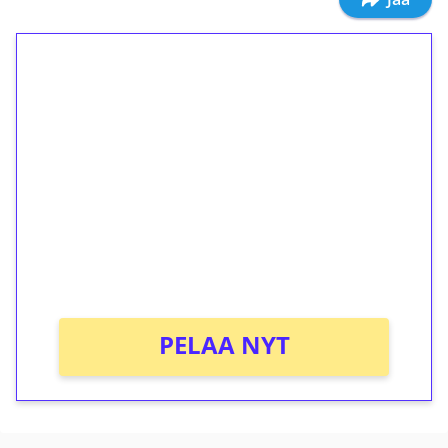
1€ = 10€ arvosta
ilmaiskierroksia ilman
kierrätystä!
Talleta 1€
Saat heti 50 ilmaiskierrosta Tuohi 1000 -
peliin (arvo 0,20€ per kierros)!
Ei kierrätysvaatimusta!
PELAA NYT