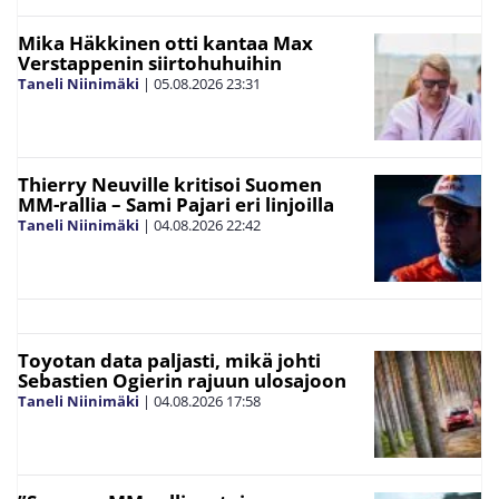
Mika Häkkinen otti kantaa Max
Verstappenin siirtohuhuihin
Taneli Niinimäki
|
05.08.2026
23:31
Thierry Neuville kritisoi Suomen
MM-rallia – Sami Pajari eri linjoilla
Taneli Niinimäki
|
04.08.2026
22:42
Toyotan data paljasti, mikä johti
Sebastien Ogierin rajuun ulosajoon
Taneli Niinimäki
|
04.08.2026
17:58