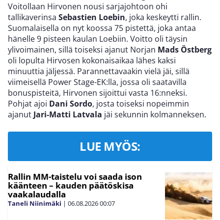
Voitollaan Hirvonen nousi sarjajohtoon ohi
tallikaverinsa
Sebastien Loebin
, joka keskeytti rallin.
Suomalaisella on nyt koossa 75 pistettä, joka antaa
hänelle 9 pisteen kaulan Loebiin. Voitto oli täysin
ylivoimainen, sillä toiseksi ajanut Norjan
Mads Östberg
oli lopulta Hirvosen kokonaisaikaa lähes kaksi
minuuttia jäljessä. Parannettavaakin vielä jäi, sillä
viimeisellä Power Stage-EK:lla, jossa oli saatavilla
bonuspisteitä, Hirvonen sijoittui vasta 16:nneksi.
Pohjat ajoi
Dani Sordo
, josta toiseksi nopeimmin
ajanut
Jari-Matti Latvala
jäi sekunnin kolmanneksen.
LUE MYÖS:
Rallin MM-taistelu voi saada ison
käänteen – kauden päätöskisa
vaakalaudalla
Taneli Niinimäki
|
06.08.2026
00:07