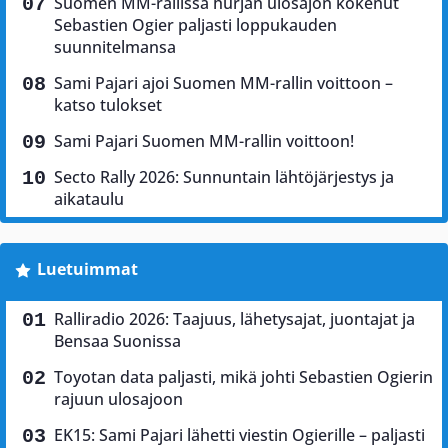
Suomen MM-rallissa hurjan ulosajon kokenut
Sebastien Ogier paljasti loppukauden
suunnitelmansa
Sami Pajari ajoi Suomen MM-rallin voittoon –
katso tulokset
Sami Pajari Suomen MM-rallin voittoon!
Secto Rally 2026: Sunnuntain lähtöjärjestys ja
aikataulu
Luetuimmat
Ralliradio 2026: Taajuus, lähetysajat, juontajat ja
Bensaa Suonissa
Toyotan data paljasti, mikä johti Sebastien Ogierin
rajuun ulosajoon
EK15: Sami Pajari lähetti viestin Ogierille – paljasti