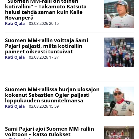
”Suomen MM-ralli on toinen
kotirallini” – Takamoto Katsuta
halusi tehdä saman kuin Kalle
Rovanperä
Kati Ojala
|
03.08.2026
20:15
Suomen MM-rallin voittaja Sami
Pajari paljasti, miltä kotirallin
paineet oikeasti tuntuivat
Kati Ojala
|
03.08.2026
17:37
Suomen MM-rallissa hurjan ulosajon
kokenut Sebastien Ogier paljasti
loppukauden suunnitelmansa
Kati Ojala
|
03.08.2026
15:59
Sami Pajari ajoi Suomen MM-rallin
voittoon – katso tulokset