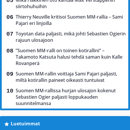
Mika Häkkinen otti kantaa Max Verstappenin
siirtohuhuihin
Thierry Neuville kritisoi Suomen MM-rallia – Sami
Pajari eri linjoilla
Toyotan data paljasti, mikä johti Sebastien Ogierin
rajuun ulosajoon
”Suomen MM-ralli on toinen kotirallini” –
Takamoto Katsuta halusi tehdä saman kuin Kalle
Rovanperä
Suomen MM-rallin voittaja Sami Pajari paljasti,
miltä kotirallin paineet oikeasti tuntuivat
Suomen MM-rallissa hurjan ulosajon kokenut
Sebastien Ogier paljasti loppukauden
suunnitelmansa
Luetuimmat