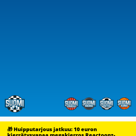
🎁 Huipputarjous jatkuu: 10 euron
kierrätysvapaa megakierros Reactoonz-