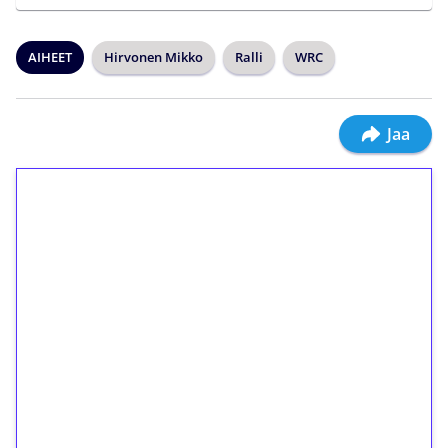
AIHEET
Hirvonen Mikko
Ralli
WRC
Jaa
1€ = 10€ arvosta
ilmaiskierroksia ilman
kierrätystä!
Talleta 1€
Saat heti 50 ilmaiskierrosta Tuohi 1000 -
peliin (arvo 0,20€ per kierros)!
Ei kierrätysvaatimusta!