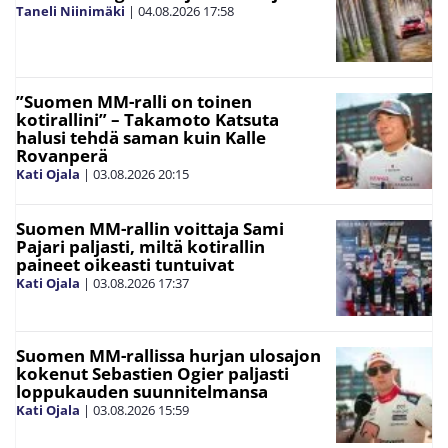
Taneli Niinimäki
|
04.08.2026
17:58
”Suomen MM-ralli on toinen
kotirallini” – Takamoto Katsuta
halusi tehdä saman kuin Kalle
Rovanperä
Kati Ojala
|
03.08.2026
20:15
Suomen MM-rallin voittaja Sami
Pajari paljasti, miltä kotirallin
paineet oikeasti tuntuivat
Kati Ojala
|
03.08.2026
17:37
Suomen MM-rallissa hurjan ulosajon
kokenut Sebastien Ogier paljasti
loppukauden suunnitelmansa
Kati Ojala
|
03.08.2026
15:59