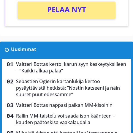
PELAA NYT
Uusimmat
Valtteri Bottas kertoi karun syyn keskeytyksilleen
– ”Kaikki alkaa palaa”
Sebastien Ogierin kartanlukija kertoo
pysäyttävistä hetkistä: ”Nostin katseeni ja näin
suuret puut edessämme”
Valtteri Bottas nappasi paikan MM-kisoihin
Rallin MM-taistelu voi saada ison käänteen –
kauden päätöskisa vaakalaudalla