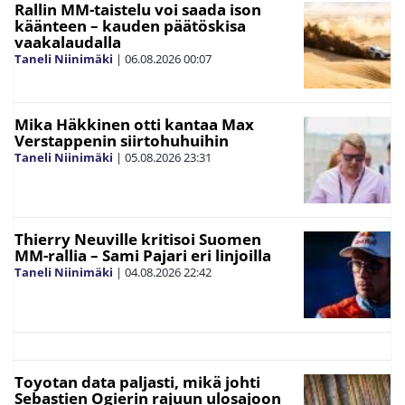
Rallin MM-taistelu voi saada ison
käänteen – kauden päätöskisa
vaakalaudalla
Taneli Niinimäki
|
06.08.2026
00:07
Mika Häkkinen otti kantaa Max
Verstappenin siirtohuhuihin
Taneli Niinimäki
|
05.08.2026
23:31
Thierry Neuville kritisoi Suomen
MM-rallia – Sami Pajari eri linjoilla
Taneli Niinimäki
|
04.08.2026
22:42
Toyotan data paljasti, mikä johti
Sebastien Ogierin rajuun ulosajoon