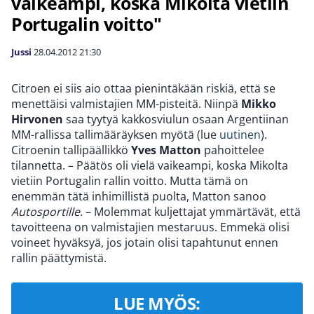
vaikeampi, koska Mikolta vietiin
Portugalin voitto"
Jussi
28.04.2012
21:30
Citroen ei siis aio ottaa pienintäkään riskiä, että se
menettäisi valmistajien MM-pisteitä. Niinpä
Mikko
Hirvonen
saa tyytyä kakkosviulun osaan Argentiinan
MM-rallissa tallimääräyksen myötä (lue
uutinen
).
Citroenin tallipäällikkö
Yves Matton
pahoittelee
tilannetta. – Päätös oli vielä vaikeampi, koska Mikolta
vietiin Portugalin rallin voitto. Mutta tämä on
enemmän tätä inhimillistä puolta, Matton sanoo
Autosportille
. – Molemmat kuljettajat ymmärtävät, että
tavoitteena on valmistajien mestaruus. Emmekä olisi
voineet hyväksyä, jos jotain olisi tapahtunut ennen
rallin päättymistä.
LUE MYÖS: