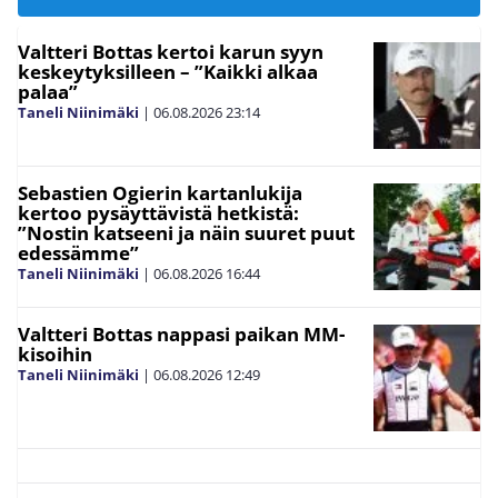
Valtteri Bottas kertoi karun syyn
keskeytyksilleen – ”Kaikki alkaa
palaa”
Taneli Niinimäki
|
06.08.2026
23:14
Sebastien Ogierin kartanlukija
kertoo pysäyttävistä hetkistä:
”Nostin katseeni ja näin suuret puut
edessämme”
Taneli Niinimäki
|
06.08.2026
16:44
Valtteri Bottas nappasi paikan MM-
kisoihin
Taneli Niinimäki
|
06.08.2026
12:49