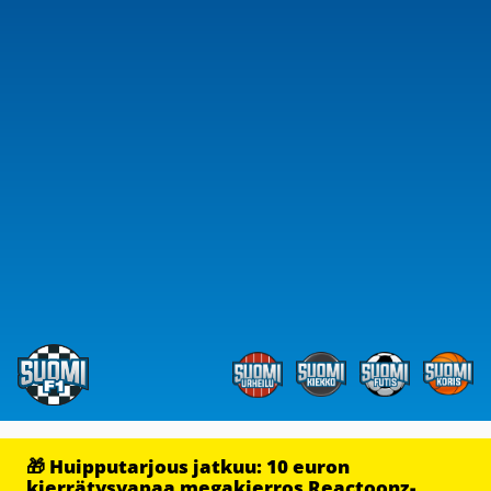
🎁 Huipputarjous jatkuu: 10 euron
kierrätysvapaa megakierros Reactoonz-