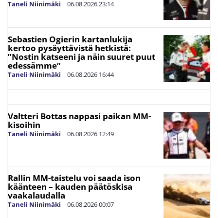
Taneli Niinimäki
|
06.08.2026
23:14
Sebastien Ogierin kartanlukija
kertoo pysäyttävistä hetkistä:
”Nostin katseeni ja näin suuret puut
edessämme”
Taneli Niinimäki
|
06.08.2026
16:44
Valtteri Bottas nappasi paikan MM-
kisoihin
Taneli Niinimäki
|
06.08.2026
12:49
Rallin MM-taistelu voi saada ison
käänteen – kauden päätöskisa
vaakalaudalla
Taneli Niinimäki
|
06.08.2026
00:07