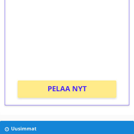
1€ = 10€ arvosta
ilmaiskierroksia ilman
kierrätystä!
Talleta 1€
Saat heti 50 ilmaiskierrosta Tuohi 1000 -
peliin (arvo 0,20€ per kierros)!
Ei kierrätysvaatimusta!
PELAA NYT
Uusimmat