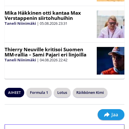
Mika Häkkinen otti kantaa Max
Verstappenin siirtohuhuihin
Taneli Niinimäki
|
05.08.2026
23:31
Thierry Neuville kritisoi Suomen
MM-rallia – Sami Pajari eri linjoilla
Taneli Niinimäki
|
04.08.2026
22:42
AIHEET
Formula 1
Lotus
Räikkönen Kimi
Jaa