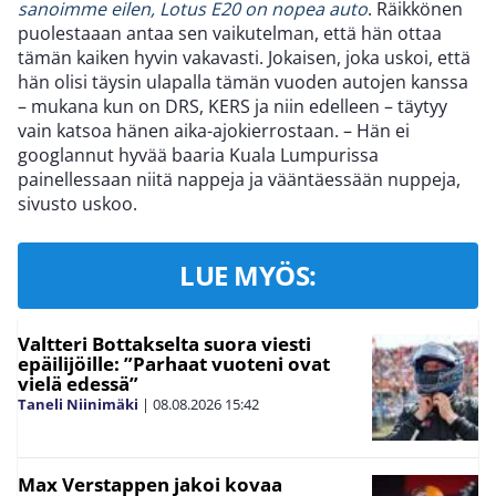
sanoimme eilen, Lotus E20 on nopea auto
. Räikkönen
puolestaaan antaa sen vaikutelman, että hän ottaa
tämän kaiken hyvin vakavasti. Jokaisen, joka uskoi, että
hän olisi täysin ulapalla tämän vuoden autojen kanssa
– mukana kun on DRS, KERS ja niin edelleen – täytyy
vain katsoa hänen aika-ajokierrostaan. – Hän ei
googlannut hyvää baaria Kuala Lumpurissa
painellessaan niitä nappeja ja vääntäessään nuppeja,
sivusto uskoo.
LUE MYÖS:
Valtteri Bottakselta suora viesti
epäilijöille: ”Parhaat vuoteni ovat
vielä edessä”
Taneli Niinimäki
|
08.08.2026
15:42
Max Verstappen jakoi kovaa