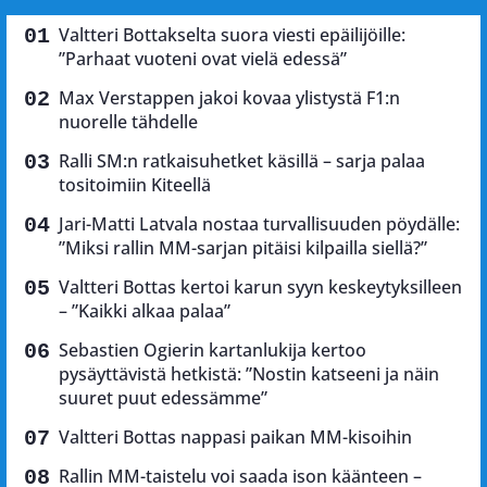
Valtteri Bottakselta suora viesti epäilijöille:
”Parhaat vuoteni ovat vielä edessä”
Max Verstappen jakoi kovaa ylistystä F1:n
nuorelle tähdelle
Ralli SM:n ratkaisuhetket käsillä – sarja palaa
tositoimiin Kiteellä
Jari-Matti Latvala nostaa turvallisuuden pöydälle:
”Miksi rallin MM-sarjan pitäisi kilpailla siellä?”
Valtteri Bottas kertoi karun syyn keskeytyksilleen
– ”Kaikki alkaa palaa”
Sebastien Ogierin kartanlukija kertoo
pysäyttävistä hetkistä: ”Nostin katseeni ja näin
suuret puut edessämme”
Valtteri Bottas nappasi paikan MM-kisoihin
Rallin MM-taistelu voi saada ison käänteen –