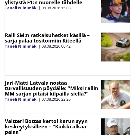
ylistystä F1:n nuorelle tähdelle
Taneli Niinimäki
|
08.08.2026
15:03
Ralli SM:n ratkaisuhetket käsillä –
sarja palaa tositoimiin Kiteellä
Taneli Niinimäki
|
08.08.2026
00:42
Jari-Matti Latvala nostaa
turvallisuuden pöydälle: ”Miksi rallin
MM-sarjan pitäisi kilpailla siellä?”
Taneli Niinimäki
|
07.08.2026
22:26
Valtteri Bottas kertoi karun syyn
keskeytyksilleen – ”Kaikki alkaa
palaa”