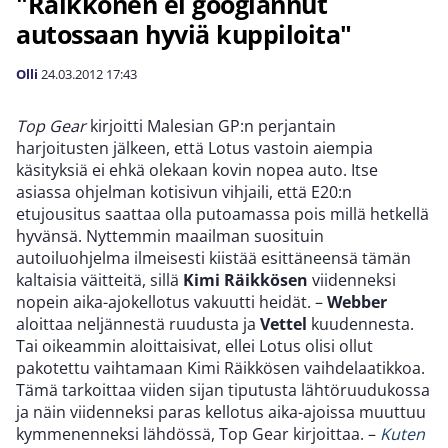
"Räikkönen ei googlannut
autossaan hyviä kuppiloita"
Olli
24.03.2012
17:43
Top Gear
kirjoitti Malesian GP:n perjantain
harjoitusten jälkeen, että Lotus vastoin aiempia
käsityksiä ei ehkä olekaan kovin nopea auto. Itse
asiassa ohjelman kotisivun vihjaili, että E20:n
etujousitus saattaa olla putoamassa pois millä hetkellä
hyvänsä. Nyttemmin maailman suosituin
autoiluohjelma ilmeisesti kiistää esittäneensä tämän
kaltaisia väitteitä, sillä
Kimi Räikkösen
viidenneksi
nopein aika-ajokellotus vakuutti heidät. –
Webber
aloittaa neljännestä ruudusta ja
Vettel
kuudennesta.
Tai oikeammin aloittaisivat, ellei Lotus olisi ollut
pakotettu vaihtamaan Kimi Räikkösen vaihdelaatikkoa.
Tämä tarkoittaa viiden sijan tiputusta lähtöruudukossa
ja näin viidenneksi paras kellotus aika-ajoissa muuttuu
kymmenenneksi lähdössä, Top Gear kirjoittaa. –
Kuten