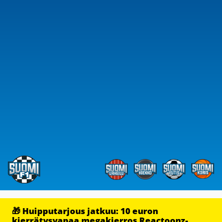
🎁 Huipputarjous jatkuu: 10 euron
kierrätysvapaa megakierros Reactoonz-