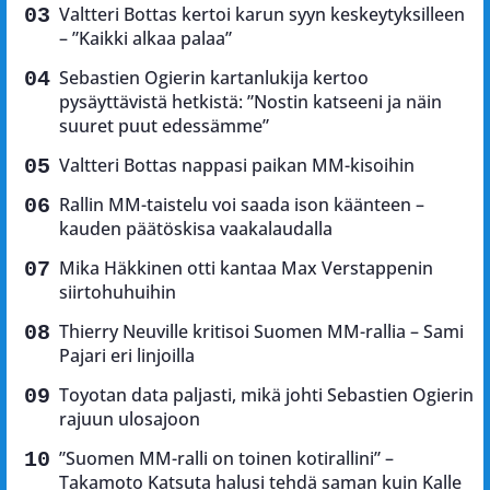
Valtteri Bottas kertoi karun syyn keskeytyksilleen
– ”Kaikki alkaa palaa”
Sebastien Ogierin kartanlukija kertoo
pysäyttävistä hetkistä: ”Nostin katseeni ja näin
suuret puut edessämme”
Valtteri Bottas nappasi paikan MM-kisoihin
Rallin MM-taistelu voi saada ison käänteen –
kauden päätöskisa vaakalaudalla
Mika Häkkinen otti kantaa Max Verstappenin
siirtohuhuihin
Thierry Neuville kritisoi Suomen MM-rallia – Sami
Pajari eri linjoilla
Toyotan data paljasti, mikä johti Sebastien Ogierin
rajuun ulosajoon
”Suomen MM-ralli on toinen kotirallini” –
Takamoto Katsuta halusi tehdä saman kuin Kalle