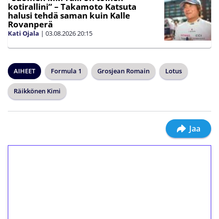
kotirallini” – Takamoto Katsuta
halusi tehdä saman kuin Kalle
Rovanperä
Kati Ojala
|
03.08.2026
20:15
AIHEET
Formula 1
Grosjean Romain
Lotus
Räikkönen Kimi
Jaa
1€ = 10€ arvosta
ilmaiskierroksia ilman
kierrätystä!
Talleta 1€