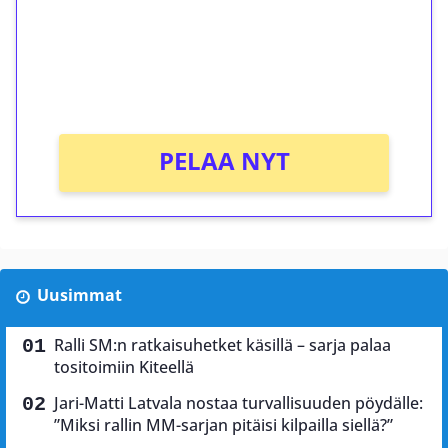
Saat heti 50 ilmaiskierrosta Tuohi 1000 -
peliin (arvo 0,20€ per kierros)!
Ei kierrätysvaatimusta!
PELAA NYT
Uusimmat
Ralli SM:n ratkaisuhetket käsillä – sarja palaa
tositoimiin Kiteellä
Jari-Matti Latvala nostaa turvallisuuden pöydälle:
”Miksi rallin MM-sarjan pitäisi kilpailla siellä?”