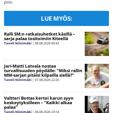
pois.
LUE MYÖS:
Ralli SM:n ratkaisuhetket käsillä –
sarja palaa tositoimiin Kiteellä
Taneli Niinimäki
|
08.08.2026
00:42
Jari-Matti Latvala nostaa
turvallisuuden pöydälle: ”Miksi rallin
MM-sarjan pitäisi kilpailla siellä?”
Taneli Niinimäki
|
07.08.2026
22:26
Valtteri Bottas kertoi karun syyn
keskeytyksilleen – ”Kaikki alkaa
palaa”
Taneli Niinimäki
|
06.08.2026
23:14