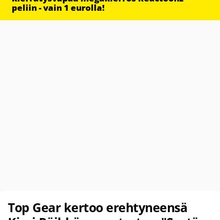
peliin - vain 1 eurolla!
Top Gear kertoo erehtyneensä