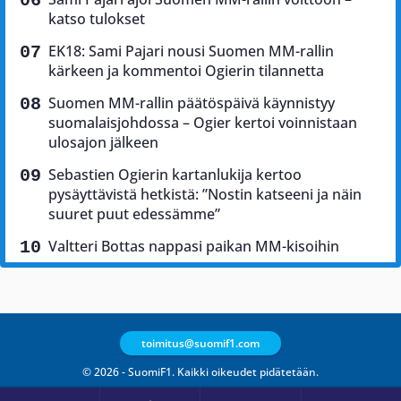
katso tulokset
EK18: Sami Pajari nousi Suomen MM-rallin
kärkeen ja kommentoi Ogierin tilannetta
Suomen MM-rallin päätöspäivä käynnistyy
suomalaisjohdossa – Ogier kertoi voinnistaan
ulosajon jälkeen
Sebastien Ogierin kartanlukija kertoo
pysäyttävistä hetkistä: ”Nostin katseeni ja näin
suuret puut edessämme”
Valtteri Bottas nappasi paikan MM-kisoihin
toimitus@suomif1.com
© 2026 - SuomiF1. Kaikki oikeudet pidätetään.