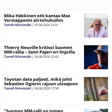
Mika Häkkinen otti kantaa Max
Verstappenin siirtohuhuihin
Taneli Niinimäki
|
05.08.2026
23:31
Thierry Neuville kritisoi Suomen
MM-rallia – Sami Pajari eri linjoilla
Taneli Niinimäki
|
04.08.2026
22:42
Toyotan data paljasti, mikä johti
Sebastien Ogierin rajuun ulosajoon
Taneli Niinimäki
|
04.08.2026
17:58
”Suomen MM-ralli on toinen