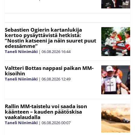
Sebastien Ogierin kartanlukija
kertoo pysäyttävistä hetkistä:
”Nostin katseeni ja näin suuret puut
edessämme”
Taneli Niinimäki
|
06.08.2026
16:44
Valtteri Bottas nappasi paikan MM-
kisoihin
Taneli Niinimäki
|
06.08.2026
12:49
Rallin MM-taistelu voi saada ison
käänteen – kauden päätöskisa
vaakalaudalla
Taneli Niinimäki
|
06.08.2026
00:07