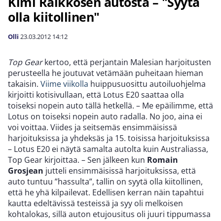
Kimi Räikkösen autosta – "Syytä
olla kiitollinen"
Olli
23.03.2012
14:12
Top Gear
kertoo, että perjantain Malesian harjoitusten
perusteella he joutuvat vetämään puheitaan hieman
takaisin.
Viime viikolla
huippusuosittu autoiluohjelma
kirjoitti kotisivullaan, että Lotus E20 saattaa olla
toiseksi nopein auto tällä hetkellä. – Me epäilimme, että
Lotus on toiseksi nopein auto radalla. No joo, aina ei
voi voittaa. Viides ja seitsemäs ensimmäisissä
harjoituksissa ja yhdeksäs ja 15. toisissa harjoituksissa
– Lotus E20 ei näytä samalta autolta kuin Australiassa,
Top Gear kirjoittaa. – Sen jälkeen kun
Romain
Grosjean
jutteli ensimmäisissä harjoituksissa, että
auto tuntuu ”hassulta”, tallin on syytä olla kiitollinen,
että he yhä kilpailevat. Edellisen kerran näin tapahtui
kautta edeltävissä testeissä ja syy oli melkoisen
kohtalokas, sillä auton etujousitus oli juuri tippumassa