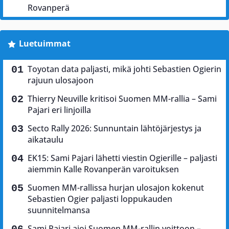
Rovanperä
Luetuimmat
Toyotan data paljasti, mikä johti Sebastien Ogierin
rajuun ulosajoon
Thierry Neuville kritisoi Suomen MM-rallia – Sami
Pajari eri linjoilla
Secto Rally 2026: Sunnuntain lähtöjärjestys ja
aikataulu
EK15: Sami Pajari lähetti viestin Ogierille – paljasti
aiemmin Kalle Rovanperän varoituksen
Suomen MM-rallissa hurjan ulosajon kokenut
Sebastien Ogier paljasti loppukauden
suunnitelmansa
Sami Pajari ajoi Suomen MM-rallin voittoon –