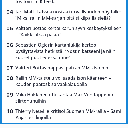
tositoimiin Kiteellä
Jari-Matti Latvala nostaa turvallisuuden pöydälle:
”Miksi rallin MM-sarjan pitäisi kilpailla siellä?”
Valtteri Bottas kertoi karun syyn keskeytyksilleen
– ”Kaikki alkaa palaa”
Sebastien Ogierin kartanlukija kertoo
pysäyttävistä hetkistä: ”Nostin katseeni ja näin
suuret puut edessämme”
Valtteri Bottas nappasi paikan MM-kisoihin
Rallin MM-taistelu voi saada ison käänteen –
kauden päätöskisa vaakalaudalla
Mika Häkkinen otti kantaa Max Verstappenin
siirtohuhuihin
Thierry Neuville kritisoi Suomen MM-rallia – Sami
Pajari eri linjoilla