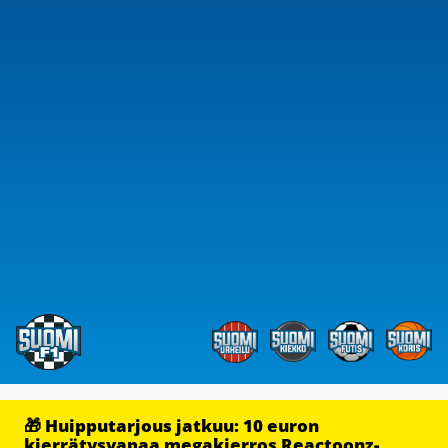
🎁 Huipputarjous jatkuu: 10 euron
kierrätysvapaa megakierros Reactoonz-