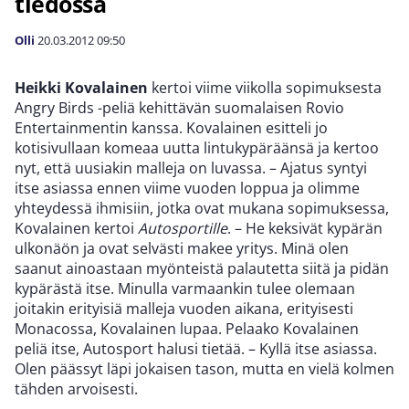
tiedossa
Olli
20.03.2012
09:50
Heikki Kovalainen
kertoi viime viikolla sopimuksesta
Angry Birds -peliä kehittävän suomalaisen Rovio
Entertainmentin kanssa. Kovalainen esitteli jo
kotisivullaan komeaa uutta lintukypäräänsä ja kertoo
nyt, että uusiakin malleja on luvassa. – Ajatus syntyi
itse asiassa ennen viime vuoden loppua ja olimme
yhteydessä ihmisiin, jotka ovat mukana sopimuksessa,
Kovalainen kertoi
Autosportille
. – He keksivät kypärän
ulkonäön ja ovat selvästi makee yritys. Minä olen
saanut ainoastaan myönteistä palautetta siitä ja pidän
kypärästä itse. Minulla varmaankin tulee olemaan
joitakin erityisiä malleja vuoden aikana, erityisesti
Monacossa, Kovalainen lupaa. Pelaako Kovalainen
peliä itse, Autosport halusi tietää. – Kyllä itse asiassa.
Olen päässyt läpi jokaisen tason, mutta en vielä kolmen
tähden arvoisesti.