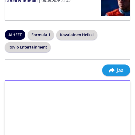
Taneli Niinimäki
|
04.08.2026
22:42
AIHEET
Formula 1
Kovalainen Heikki
Rovio Entertainment
Jaa
1€ = 10€ arvosta
ilmaiskierroksia ilman
kierrätystä!
Talleta 1€