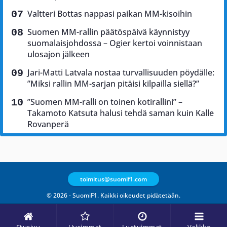
Valtteri Bottas nappasi paikan MM-kisoihin
Suomen MM-rallin päätöspäivä käynnistyy
suomalaisjohdossa – Ogier kertoi voinnistaan
ulosajon jälkeen
Jari-Matti Latvala nostaa turvallisuuden pöydälle:
”Miksi rallin MM-sarjan pitäisi kilpailla siellä?”
”Suomen MM-ralli on toinen kotirallini” –
Takamoto Katsuta halusi tehdä saman kuin Kalle
Rovanperä
toimitus@suomif1.com
© 2026 - SuomiF1. Kaikki oikeudet pidätetään.