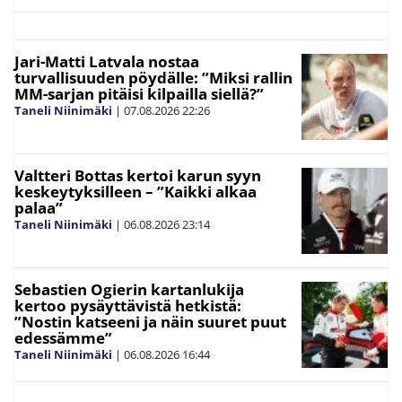
Jari-Matti Latvala nostaa
turvallisuuden pöydälle: ”Miksi rallin
MM-sarjan pitäisi kilpailla siellä?”
Taneli Niinimäki
|
07.08.2026
22:26
Valtteri Bottas kertoi karun syyn
keskeytyksilleen – ”Kaikki alkaa
palaa”
Taneli Niinimäki
|
06.08.2026
23:14
Sebastien Ogierin kartanlukija
kertoo pysäyttävistä hetkistä:
”Nostin katseeni ja näin suuret puut
edessämme”
Taneli Niinimäki
|
06.08.2026
16:44