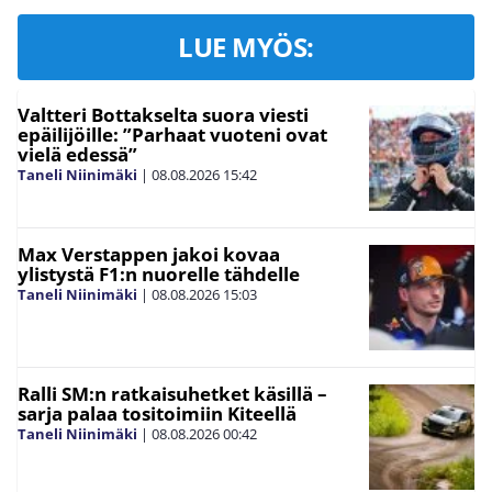
LUE MYÖS:
Valtteri Bottakselta suora viesti
epäilijöille: ”Parhaat vuoteni ovat
vielä edessä”
Taneli Niinimäki
|
08.08.2026
15:42
Max Verstappen jakoi kovaa
ylistystä F1:n nuorelle tähdelle
Taneli Niinimäki
|
08.08.2026
15:03
Ralli SM:n ratkaisuhetket käsillä –
sarja palaa tositoimiin Kiteellä
Taneli Niinimäki
|
08.08.2026
00:42