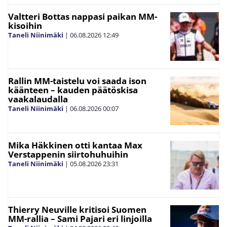
Valtteri Bottas nappasi paikan MM-
kisoihin
Taneli Niinimäki
|
06.08.2026
12:49
Rallin MM-taistelu voi saada ison
käänteen – kauden päätöskisa
vaakalaudalla
Taneli Niinimäki
|
06.08.2026
00:07
Mika Häkkinen otti kantaa Max
Verstappenin siirtohuhuihin
Taneli Niinimäki
|
05.08.2026
23:31
Thierry Neuville kritisoi Suomen
MM-rallia – Sami Pajari eri linjoilla