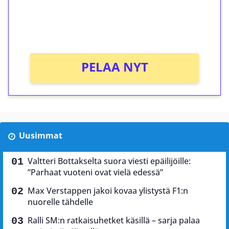
Saat heti 50 ilmaiskierrosta Tuohi 1000 -
peliin (arvo 0,20€ per kierros)!
Ei kierrätysvaatimusta!
PELAA NYT
Uusimmat
Valtteri Bottakselta suora viesti epäilijöille:
”Parhaat vuoteni ovat vielä edessä”
Max Verstappen jakoi kovaa ylistystä F1:n
nuorelle tähdelle
Ralli SM:n ratkaisuhetket käsillä – sarja palaa