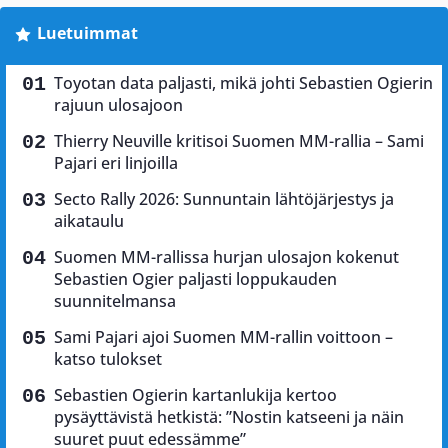
Luetuimmat
Toyotan data paljasti, mikä johti Sebastien Ogierin
rajuun ulosajoon
Thierry Neuville kritisoi Suomen MM-rallia – Sami
Pajari eri linjoilla
Secto Rally 2026: Sunnuntain lähtöjärjestys ja
aikataulu
Suomen MM-rallissa hurjan ulosajon kokenut
Sebastien Ogier paljasti loppukauden
suunnitelmansa
Sami Pajari ajoi Suomen MM-rallin voittoon –
katso tulokset
Sebastien Ogierin kartanlukija kertoo
pysäyttävistä hetkistä: ”Nostin katseeni ja näin
suuret puut edessämme”