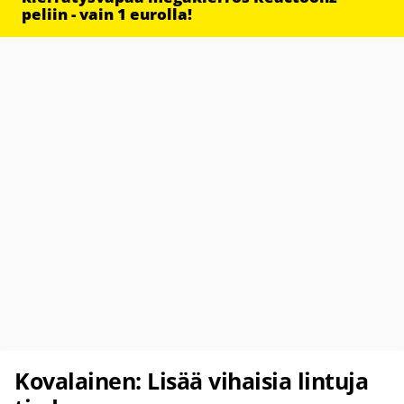
peliin - vain 1 eurolla!
Kovalainen: Lisää vihaisia lintuja