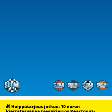
🎁 Huipputarjous jatkuu: 10 euron
kierrätysvapaa megakierros Reactoonz-