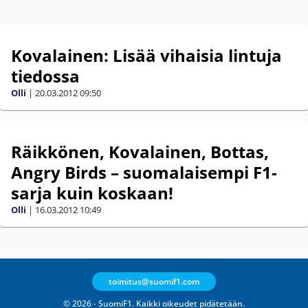
Kovalainen: Lisää vihaisia lintuja
tiedossa
Olli
|
20.03.2012
09:50
Räikkönen, Kovalainen, Bottas,
Angry Birds – suomalaisempi F1-
sarja kuin koskaan!
Olli
|
16.03.2012
10:49
toimitus@suomif1.com
© 2026 - SuomiF1. Kaikki oikeudet pidätetään.