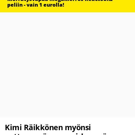
peliin - vain 1 eurolla!
Kimi Räikkönen myönsi