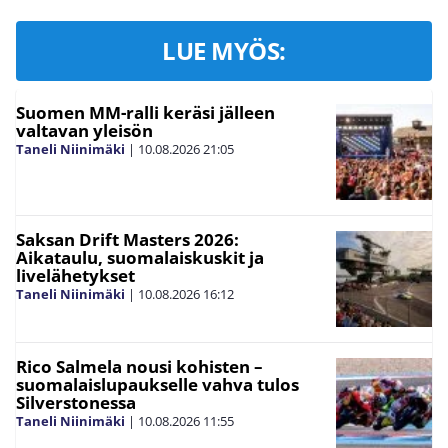
LUE MYÖS:
Suomen MM-ralli keräsi jälleen
valtavan yleisön
Taneli Niinimäki
|
10.08.2026
21:05
Saksan Drift Masters 2026:
Aikataulu, suomalaiskuskit ja
livelähetykset
Taneli Niinimäki
|
10.08.2026
16:12
Rico Salmela nousi kohisten –
suomalaislupaukselle vahva tulos
Silverstonessa
Taneli Niinimäki
|
10.08.2026
11:55