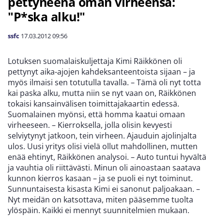
pettyneenä oman virheensä:
"P*ska alku!"
ssfc
17.03.2012
09:56
Lotuksen suomalaiskuljettaja Kimi Räikkönen oli
pettynyt aika-ajojen kahdeksanteentoista sijaan – ja
myös ilmaisi sen totutulla tavalla. – Tämä oli nyt totta
kai paska alku, mutta niin se nyt vaan on, Räikkönen
tokaisi kansainvälisen toimittajakaartin edessä.
Suomalainen myönsi, että homma kaatui omaan
virheeseen. – Kierroksella, jolla olisin kevyesti
selviytynyt jatkoon, tein virheen. Ajauduin ajolinjalta
ulos. Uusi yritys olisi vielä ollut mahdollinen, mutten
enää ehtinyt, Räikkönen analysoi. – Auto tuntui hyvältä
ja vauhtia oli riittävästi. Minun oli ainoastaan saatava
kunnon kierros kasaan – ja se puoli ei nyt toiminut.
Sunnuntaisesta kisasta Kimi ei sanonut paljoakaan. –
Nyt meidän on katsottava, miten pääsemme tuolta
ylöspäin. Kaikki ei mennyt suunnitelmien mukaan.