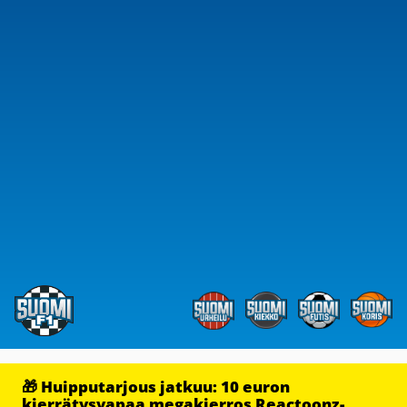
🎁 Huipputarjous jatkuu: 10 euron
kierrätysvapaa megakierros Reactoonz-