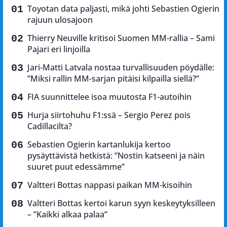
Toyotan data paljasti, mikä johti Sebastien Ogierin
rajuun ulosajoon
Thierry Neuville kritisoi Suomen MM-rallia – Sami
Pajari eri linjoilla
Jari-Matti Latvala nostaa turvallisuuden pöydälle:
”Miksi rallin MM-sarjan pitäisi kilpailla siellä?”
FIA suunnittelee isoa muutosta F1-autoihin
Hurja siirtohuhu F1:ssä – Sergio Perez pois
Cadillacilta?
Sebastien Ogierin kartanlukija kertoo
pysäyttävistä hetkistä: ”Nostin katseeni ja näin
suuret puut edessämme”
Valtteri Bottas nappasi paikan MM-kisoihin
Valtteri Bottas kertoi karun syyn keskeytyksilleen
– ”Kaikki alkaa palaa”