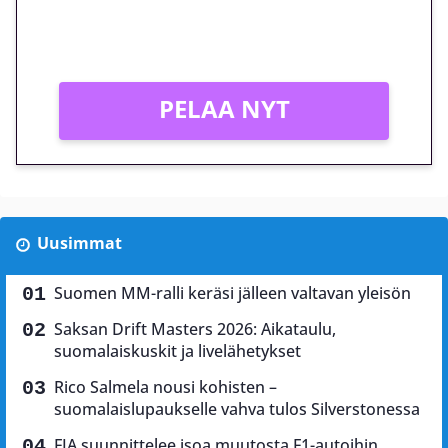
Peli: Reactoonz
Vain uusille asiakkaille!
PELAA NYT
Uusimmat
Suomen MM-ralli keräsi jälleen valtavan yleisön
Saksan Drift Masters 2026: Aikataulu,
suomalaiskuskit ja livelähetykset
Rico Salmela nousi kohisten –
suomalaislupaukselle vahva tulos Silverstonessa
FIA suunnittelee isoa muutosta F1-autoihin