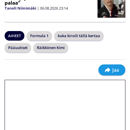
palaa”
Taneli Niinimäki
|
06.08.2026
23:14
AIHEET
Formula 1
kuka kiroili tällä kertaa
Pääuutiset
Räikkönen Kimi
Jaa
🎁 Huipputarjous jatkuu: 10
euron kierrätysvapaa
megakierros Reactoonz-
peliin – vain 1 eurolla!