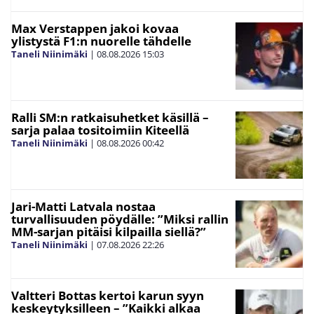
Max Verstappen jakoi kovaa
ylistystä F1:n nuorelle tähdelle
Taneli Niinimäki
|
08.08.2026
15:03
Ralli SM:n ratkaisuhetket käsillä –
sarja palaa tositoimiin Kiteellä
Taneli Niinimäki
|
08.08.2026
00:42
Jari-Matti Latvala nostaa
turvallisuuden pöydälle: ”Miksi rallin
MM-sarjan pitäisi kilpailla siellä?”
Taneli Niinimäki
|
07.08.2026
22:26
Valtteri Bottas kertoi karun syyn
keskeytyksilleen – ”Kaikki alkaa