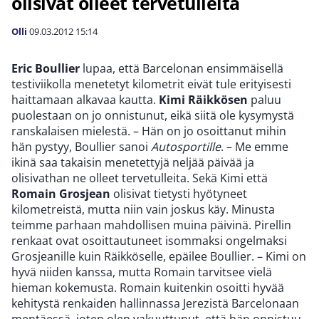
olisivat olleet tervetulleita
Olli
09.03.2012
15:14
Eric Boullier
lupaa, että Barcelonan ensimmäisellä
testiviikolla menetetyt kilometrit eivät tule erityisesti
haittamaan alkavaa kautta.
Kimi Räikkösen
paluu
puolestaan on jo onnistunut, eikä siitä ole kysymystä
ranskalaisen mielestä. – Hän on jo osoittanut mihin
hän pystyy, Boullier sanoi
Autosportille
. – Me emme
ikinä saa takaisin menetettyjä neljää päivää ja
olisivathan ne olleet tervetulleita. Sekä Kimi että
Romain Grosjean
olisivat tietysti hyötyneet
kilometreistä, mutta niin vain joskus käy. Minusta
teimme parhaan mahdollisen muina päivinä. Pirellin
renkaat ovat osoittautuneet isommaksi ongelmaksi
Grosjeanille kuin Räikköselle, epäilee Boullier. – Kimi on
hyvä niiden kanssa, mutta Romain tarvitsee vielä
hieman kokemusta. Romain kuitenkin osoitti hyvää
kehitystä renkaiden hallinnassa Jerezistä Barcelonaan