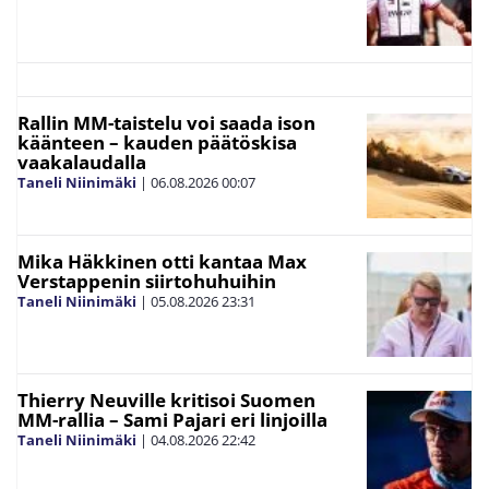
Rallin MM-taistelu voi saada ison
käänteen – kauden päätöskisa
vaakalaudalla
Taneli Niinimäki
|
06.08.2026
00:07
Mika Häkkinen otti kantaa Max
Verstappenin siirtohuhuihin
Taneli Niinimäki
|
05.08.2026
23:31
Thierry Neuville kritisoi Suomen
MM-rallia – Sami Pajari eri linjoilla
Taneli Niinimäki
|
04.08.2026
22:42