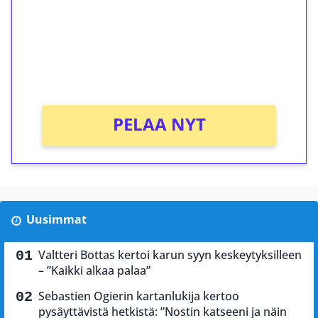
Talleta 1€
Saat heti 50 ilmaiskierrosta Tuohi 1000 -
peliin (arvo 0,20€ per kierros)!
Ei kierrätysvaatimusta!
PELAA NYT
Uusimmat
Valtteri Bottas kertoi karun syyn keskeytyksilleen
– ”Kaikki alkaa palaa”
Sebastien Ogierin kartanlukija kertoo
pysäyttävistä hetkistä: ”Nostin katseeni ja näin