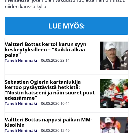
mentäessä, joten olen vakuuttunut, että hän onnistuu
niiden kanssa kyllä.
LUE MYÖS:
Valtteri Bottas kertoi karun syyn
keskeytyksilleen – ”Kaikki alkaa
palaa”
Taneli Niinimäki
|
06.08.2026
23:14
Sebastien Ogierin kartanlukija
kertoo pysäyttävistä hetkistä:
”Nostin katseeni ja näin suuret puut
edessämme”
Taneli Niinimäki
|
06.08.2026
16:44
Valtteri Bottas nappasi paikan MM-
kisoihin
Taneli Niinimäki
|
06.08.2026
12:49