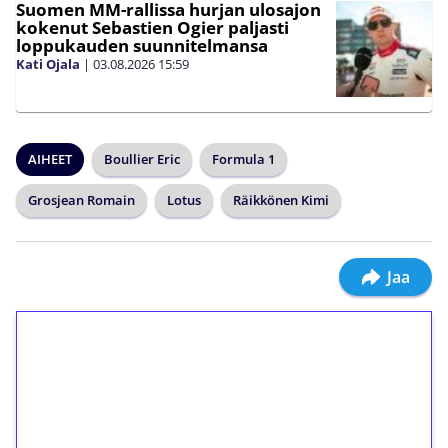
Suomen MM-rallissa hurjan ulosajon
kokenut Sebastien Ogier paljasti
loppukauden suunnitelmansa
Kati Ojala
|
03.08.2026
15:59
AIHEET
Boullier Eric
Formula 1
Grosjean Romain
Lotus
Räikkönen Kimi
Jaa
1€ = 10€ arvosta
ilmaiskierroksia ilman
kierrätystä!