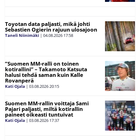
Toyotan data paljasti, mikä johti
Sebastien Ogierin rajuun ulosajoon
Taneli Niinimäki
|
04.08.2026
17:58
”Suomen MM-ralli on toinen
kotirallini” – Takamoto Katsuta
halusi tehdä saman kuin Kalle
Rovanperä
Kati Ojala
|
03.08.2026
20:15
Suomen MM-rallin voittaja Sami
Pajari paljasti, miltä kotirallin
paineet oikeasti tuntuivat
Kati Ojala
|
03.08.2026
17:37