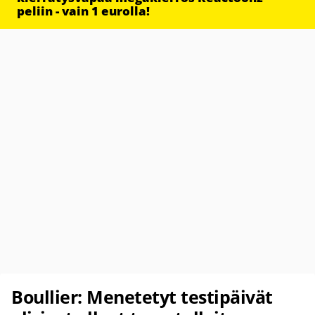
peliin - vain 1 eurolla!
Boullier: Menetetyt testipäivät