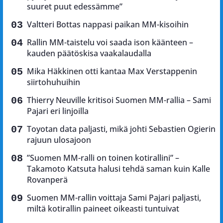
suuret puut edessämme”
Valtteri Bottas nappasi paikan MM-kisoihin
Rallin MM-taistelu voi saada ison käänteen –
kauden päätöskisa vaakalaudalla
Mika Häkkinen otti kantaa Max Verstappenin
siirtohuhuihin
Thierry Neuville kritisoi Suomen MM-rallia – Sami
Pajari eri linjoilla
Toyotan data paljasti, mikä johti Sebastien Ogierin
rajuun ulosajoon
”Suomen MM-ralli on toinen kotirallini” –
Takamoto Katsuta halusi tehdä saman kuin Kalle
Rovanperä
Suomen MM-rallin voittaja Sami Pajari paljasti,
miltä kotirallin paineet oikeasti tuntuivat