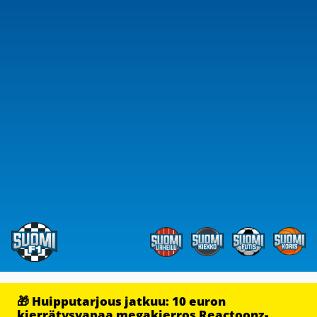
🎁 Huipputarjous jatkuu: 10 euron
kierrätysvapaa megakierros Reactoonz-