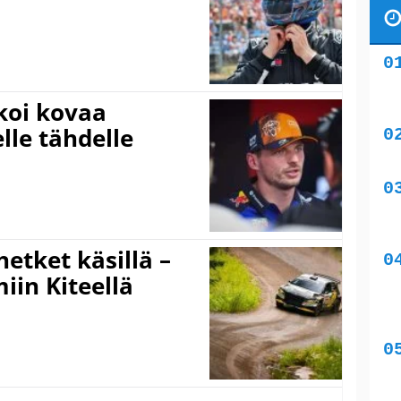
koi kovaa
lle tähdelle
hetket käsillä –
iin Kiteellä