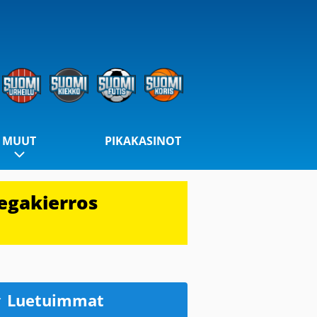
MUUT
PIKAKASINOT
egakierros
Luetuimmat