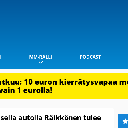
1
MM-RALLI
PODCAST
jatkuu: 10 euron kierrätysvapaa m
vain 1 eurolla!
sella autolla Räikkönen tulee