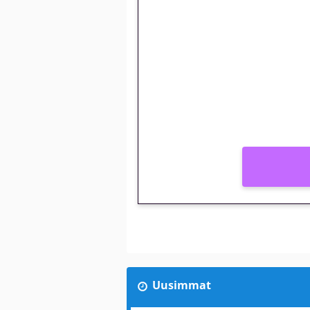
🎁 Huipputarjous 
kierrätysvapaa me
– vain 1 eurolla!
Peli: Reactoonz
Vain uusille asiakkaille!
Uusimmat