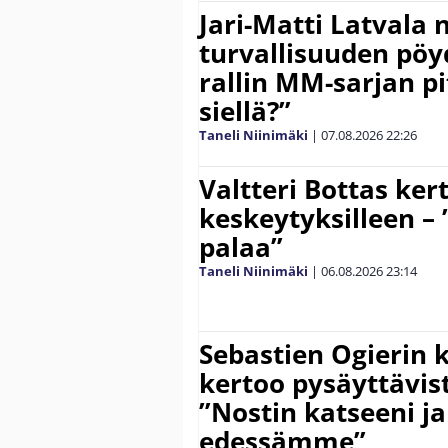
Jari-Matti Latvala 
turvallisuuden pöyd
rallin MM-sarjan pit
siellä?”
Taneli Niinimäki
|
07.08.2026
22:26
Valtteri Bottas ker
keskeytyksilleen – 
palaa”
Taneli Niinimäki
|
06.08.2026
23:14
Sebastien Ogierin 
kertoo pysäyttävist
”Nostin katseeni j
edessämme”