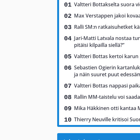
Valtteri Bottakselta suora vi
Max Verstappen jakoi kovaa 
Ralli SM:n ratkaisuhetket käs
Jari-Matti Latvala nostaa tu
pitäisi kilpailla siellä?”
Valtteri Bottas kertoi karun
Sebastien Ogierin kartanluki
ja näin suuret puut edess
Valtteri Bottas nappasi pai
Rallin MM-taistelu voi saad
Mika Häkkinen otti kantaa 
Thierry Neuville kritisoi Suo