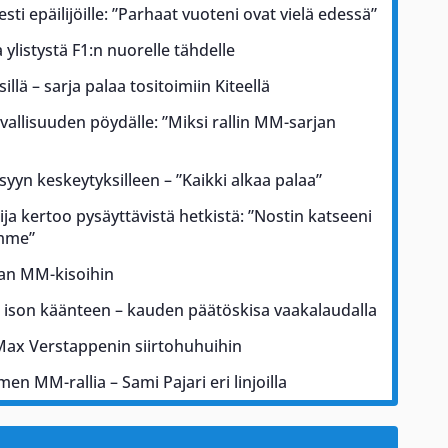
esti epäilijöille: ”Parhaat vuoteni ovat vielä edessä”
ylistystä F1:n nuorelle tähdelle
illä – sarja palaa tositoimiin Kiteellä
rvallisuuden pöydälle: ”Miksi rallin MM-sarjan
 syyn keskeytyksilleen – ”Kaikki alkaa palaa”
ja kertoo pysäyttävistä hetkistä: ”Nostin katseeni
ämme”
kan MM-kisoihin
a ison käänteen – kauden päätöskisa vaakalaudalla
Max Verstappenin siirtohuhuihin
men MM-rallia – Sami Pajari eri linjoilla