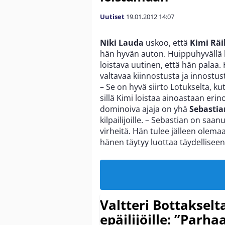
Uutiset
19.01.2012
14:07
Niki Lauda
uskoo, että
Kimi Rä
hän hyvän auton. Huippuhyvällä l
loistava uutinen, että hän palaa.
valtavaa kiinnostusta ja innostu
– Se on hyvä siirto Lotukselta, ku
sillä Kimi loistaa ainoastaan eri
dominoiva ajaja on yhä
Sebastia
kilpailijoille. – Sebastian on saa
virheitä. Hän tulee jälleen olema
hänen täytyy luottaa täydellisee
Valtteri Bottakselt
epäilijöille: ”Parha