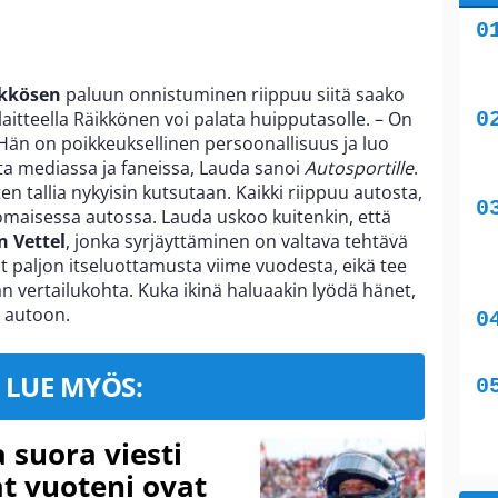
ikkösen
paluun onnistuminen riippuu siitä saako
aitteella Räikkönen voi palata huipputasolle. – On
 Hän on poikkeuksellinen persoonallisuus ja luo
sta mediassa ja faneissa, Lauda sanoi
Autosportille
.
ten tallia nykyisin kutsutaan. Kaikki riippuu autosta,
nomaisessa autossa. Lauda uskoo kuitenkin, että
n Vettel
, jonka syrjäyttäminen on valtava tehtävä
nut paljon itseluottamusta viime vuodesta, eikä tee
an vertailukohta. Kuka ikinä haluaakin lyödä hänet,
n autoon.
LUE MYÖS:
a suora viesti
at vuoteni ovat