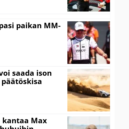
ppasi paikan MM-
voi saada ison
 päätöskisa
i kantaa Max
ohuhuihin