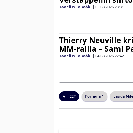
Taneli Niinimäki
|
05.08.2026
23:31
Thierry Neuville kr
MM-rallia – Sami Paj
Taneli Niinimäki
|
04.08.2026
22:42
AIHEET
Formula 1
Lauda Nik