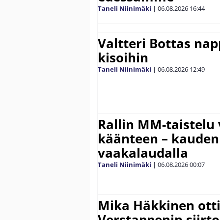
Taneli Niinimäki
|
06.08.2026
16:44
Valtteri Bottas na
kisoihin
Taneli Niinimäki
|
06.08.2026
12:49
Rallin MM-taistelu 
käänteen – kauden
vaakalaudalla
Taneli Niinimäki
|
06.08.2026
00:07
Mika Häkkinen ott
Verstappenin siirt