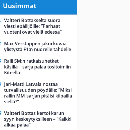
Uusimmat
Valtteri Bottakselta suora
viesti epäilijöille: ”Parhaat
vuoteni ovat vielä edessä”
Max Verstappen jakoi kovaa
ylistystä F1:n nuorelle tähdelle
Ralli SM:n ratkaisuhetket
käsillä – sarja palaa tositoimiin
Kiteellä
Jari-Matti Latvala nostaa
turvallisuuden pöydälle: ”Miksi
rallin MM-sarjan pitäisi kilpailla
siellä?”
Valtteri Bottas kertoi karun
syyn keskeytyksilleen – ”Kaikki
alkaa palaa”