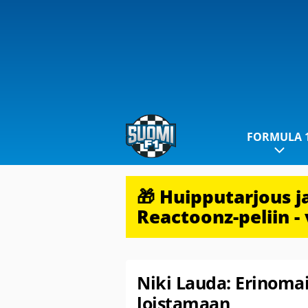
FORMULA 
🎁 Huipputarjous 
Reactoonz-peliin - 
Niki Lauda: Erinomai
loistamaan