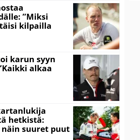
nostaa
älle: ”Miksi
äisi kilpailla
toi karun syyn
”Kaikki alkaa
kartanlukija
ä hetkistä:
a näin suuret puut