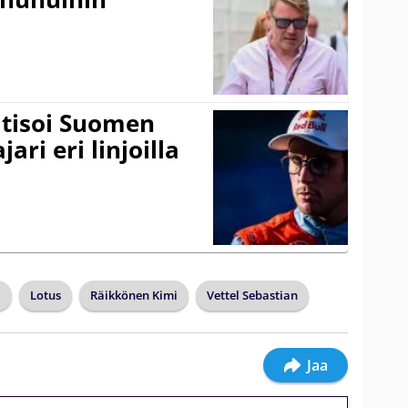
itisoi Suomen
ari eri linjoilla
i
Lotus
Räikkönen Kimi
Vettel Sebastian
Jaa