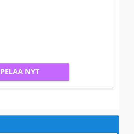
jatkuu: 10 euron
gakierros Reactoonz-peliin
PELAA NYT