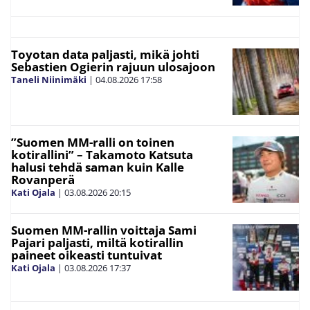
Toyotan data paljasti, mikä johti
Sebastien Ogierin rajuun ulosajoon
Taneli Niinimäki
|
04.08.2026
17:58
”Suomen MM-ralli on toinen
kotirallini” – Takamoto Katsuta
halusi tehdä saman kuin Kalle
Rovanperä
Kati Ojala
|
03.08.2026
20:15
Suomen MM-rallin voittaja Sami
Pajari paljasti, miltä kotirallin
paineet oikeasti tuntuivat
Kati Ojala
|
03.08.2026
17:37