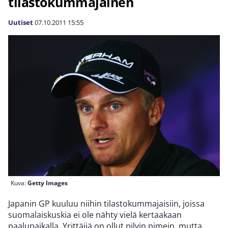
tilastokummajainen
Uutiset
07.10.2011
15:55
Kuva:
Getty Images
Japanin GP kuuluu niihin tilastokummajaisiin, joissa
suomalaiskuskia ei ole nähty vielä kertaakaan
paalupaikalla. Yrittäjiä on ollut pilvin pimein, mutta