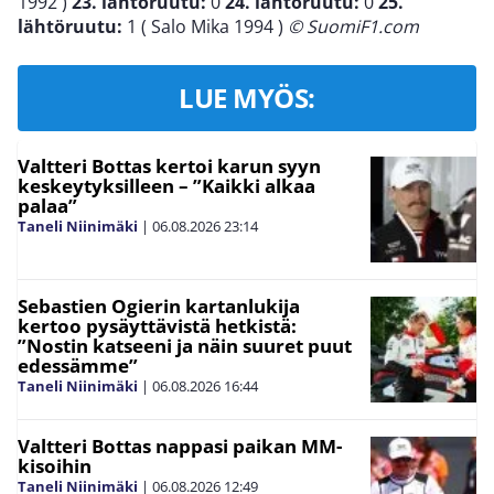
1992 )
23. lähtöruutu:
0
24. lähtöruutu:
0
25.
lähtöruutu:
1 ( Salo Mika 1994 )
© SuomiF1.com
LUE MYÖS:
Valtteri Bottas kertoi karun syyn
keskeytyksilleen – ”Kaikki alkaa
palaa”
Taneli Niinimäki
|
06.08.2026
23:14
Sebastien Ogierin kartanlukija
kertoo pysäyttävistä hetkistä:
”Nostin katseeni ja näin suuret puut
edessämme”
Taneli Niinimäki
|
06.08.2026
16:44
Valtteri Bottas nappasi paikan MM-
kisoihin
Taneli Niinimäki
|
06.08.2026
12:49