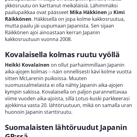
ykkösruutu on karttanut meikäläisiä. Lähimmäksi
paalupaikkaa ovat päässeet
Mika Häkkinen
ja
Kimi
Räikkönen
. Häkkisellä on jopa kolme kakkosruutua,
mutta paalu jäi uupumaan Japanista. Sen sijaan
Räikkönen ajoi ainoastaan kerran Japanin
kakkosruutuun vuonna 2008.
Kovalaisella kolmas ruutu vyöllä
Heikki Kovalainen
on ollut parhaimmillaan Japanin
aika-ajojen kolmas – näin onnellisesti kävi kolme vuotta
sitten McLarenin puikoissa. Muuten
suomussalmelaista ei olla nähty Japanin aika-ajojen
kympin sakissa. Kovalaisella on paljon parannettavaa
viime vuoden aika-ajoista, sillä Lotus-kuski parkkeerasi
ajokkinsa vasta 20. lähtöruutuun, mikä on samalla uran
huonoin Japanin starttiruutu.
Suomalaisten lähtöruudut Japanin
GP:ssä