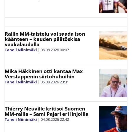
Rallin MM-taistelu voi saada ison
käänteen – kauden päätöskisa
vaakalaudalla
Taneli Niinimäki
|
06.08.2026
00:07
Mika Häkkinen otti kantaa Max
Verstappenin siirtohuhuihin
Taneli Niinimäki
|
05.08.2026
23:31
Thierry Neuville kritisoi Suomen
MM-rallia – Sami Pajari eri linjoilla
Taneli Niinimäki
|
04.08.2026
22:42