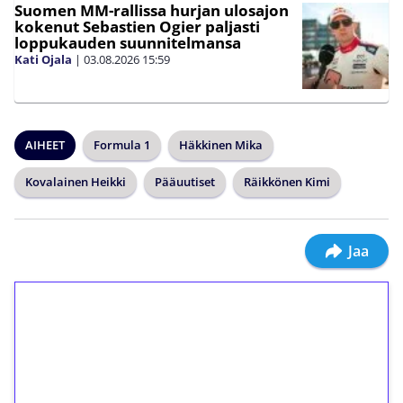
Suomen MM-rallissa hurjan ulosajon
kokenut Sebastien Ogier paljasti
loppukauden suunnitelmansa
Kati Ojala
|
03.08.2026
15:59
AIHEET
Formula 1
Häkkinen Mika
Kovalainen Heikki
Pääuutiset
Räikkönen Kimi
Jaa
1€ = 10€ arvosta
ilmaiskierroksia ilman
kierrätystä!