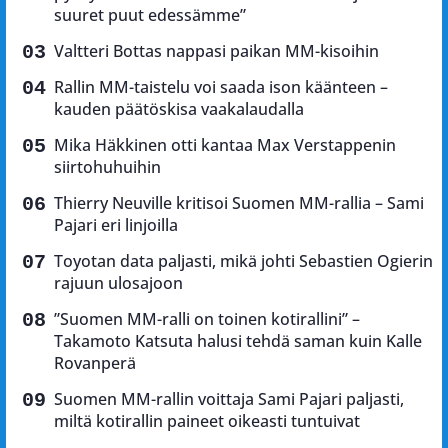
suuret puut edessämme”
Valtteri Bottas nappasi paikan MM-kisoihin
Rallin MM-taistelu voi saada ison käänteen –
kauden päätöskisa vaakalaudalla
Mika Häkkinen otti kantaa Max Verstappenin
siirtohuhuihin
Thierry Neuville kritisoi Suomen MM-rallia – Sami
Pajari eri linjoilla
Toyotan data paljasti, mikä johti Sebastien Ogierin
rajuun ulosajoon
”Suomen MM-ralli on toinen kotirallini” –
Takamoto Katsuta halusi tehdä saman kuin Kalle
Rovanperä
Suomen MM-rallin voittaja Sami Pajari paljasti,
miltä kotirallin paineet oikeasti tuntuivat