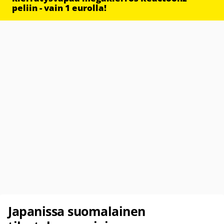
peliin - vain 1 eurolla!
Japanissa suomalainen