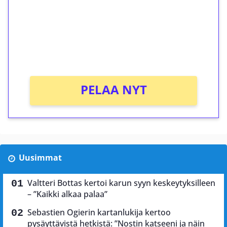
Talleta 1€
Saat heti 50 ilmaiskierrosta Tuohi 1000 -
peliin (arvo 0,20€ per kierros)!
Ei kierrätysvaatimusta!
PELAA NYT
Uusimmat
Valtteri Bottas kertoi karun syyn keskeytyksilleen
– ”Kaikki alkaa palaa”
Sebastien Ogierin kartanlukija kertoo
pysäyttävistä hetkistä: ”Nostin katseeni ja näin