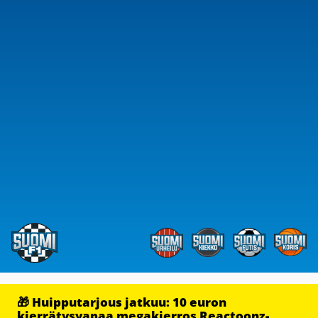
🎁 Huipputarjous jatkuu: 10 euron
kierrätysvapaa megakierros Reactoonz-