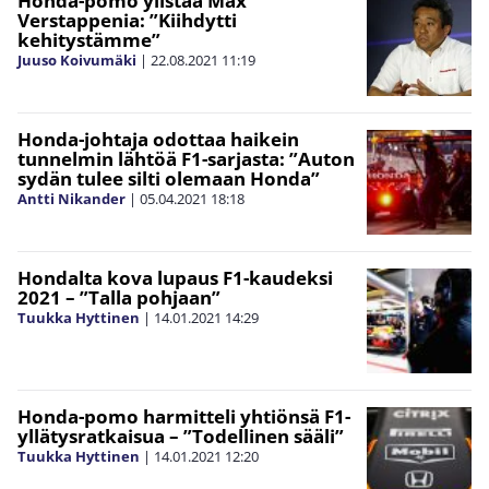
Honda-pomo ylistää Max
Verstappenia: ”Kiihdytti
kehitystämme”
Juuso Koivumäki
|
22.08.2021
11:19
Honda-johtaja odottaa haikein
tunnelmin lähtöä F1-sarjasta: ”Auton
sydän tulee silti olemaan Honda”
Antti Nikander
|
05.04.2021
18:18
Hondalta kova lupaus F1-kaudeksi
2021 – ”Talla pohjaan”
Tuukka Hyttinen
|
14.01.2021
14:29
Honda-pomo harmitteli yhtiönsä F1-
yllätysratkaisua – ”Todellinen sääli”
Tuukka Hyttinen
|
14.01.2021
12:20