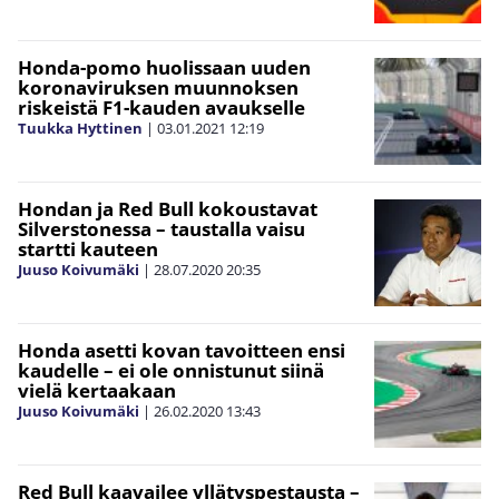
Honda-pomo huolissaan uuden
koronaviruksen muunnoksen
riskeistä F1-kauden avaukselle
Tuukka Hyttinen
|
03.01.2021
12:19
Hondan ja Red Bull kokoustavat
Silverstonessa – taustalla vaisu
startti kauteen
Juuso Koivumäki
|
28.07.2020
20:35
Honda asetti kovan tavoitteen ensi
kaudelle – ei ole onnistunut siinä
vielä kertaakaan
Juuso Koivumäki
|
26.02.2020
13:43
Red Bull kaavailee yllätyspestausta –