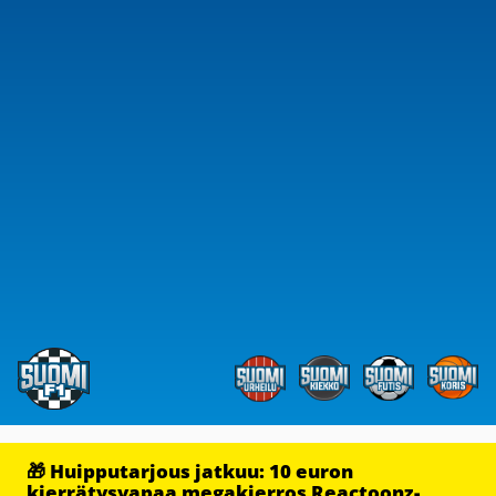
🎁 Huipputarjous jatkuu: 10 euron
kierrätysvapaa megakierros Reactoonz-