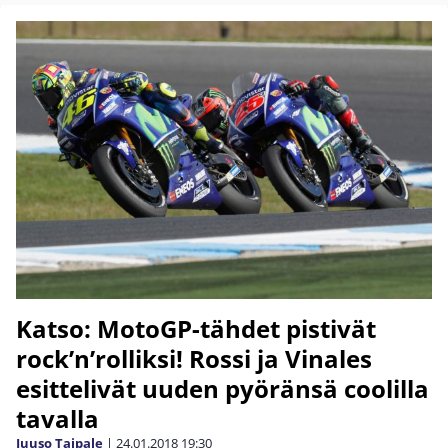
Katso: MotoGP-tähdet pistivät
rock’n’rolliksi! Rossi ja Vinales
esittelivät uuden pyöränsä coolilla
tavalla
Juuso Taipale
|
24.01.2018
19:30