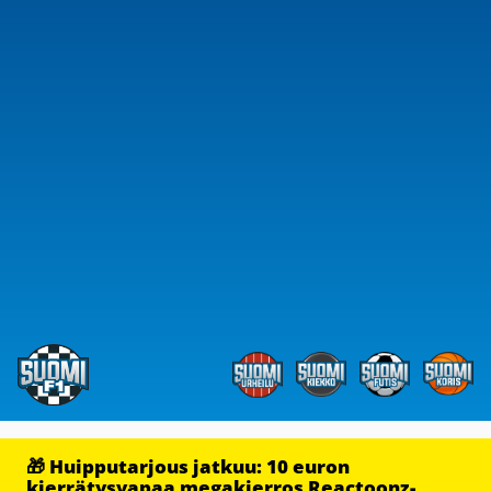
🎁 Huipputarjous jatkuu: 10 euron
kierrätysvapaa megakierros Reactoonz-