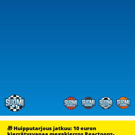
🎁 Huipputarjous jatkuu: 10 euron
kierrätysvapaa megakierros Reactoonz-