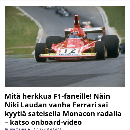
Mitä herkkua F1-faneille! Näin
Niki Laudan vanha Ferrari sai
kyytiä sateisella Monacon radalla
– katso onboard-video
Juuso Taipale
|
17.05.2019
19:41