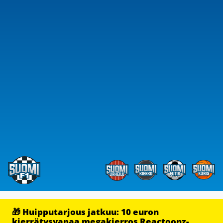
🎁 Huipputarjous jatkuu: 10 euron
kierrätysvapaa megakierros Reactoonz-