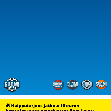
🎁 Huipputarjous jatkuu: 10 euron
kierrätysvapaa megakierros Reactoonz-