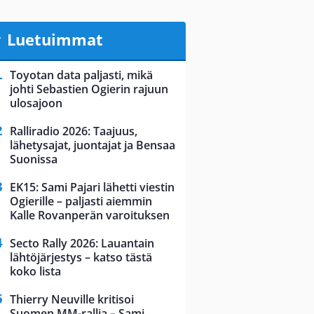
Luetuimmat
Toyotan data paljasti, mikä
johti Sebastien Ogierin rajuun
ulosajoon
Ralliradio 2026: Taajuus,
lähetysajat, juontajat ja Bensaa
Suonissa
EK15: Sami Pajari lähetti viestin
Ogierille – paljasti aiemmin
Kalle Rovanperän varoituksen
Secto Rally 2026: Lauantain
lähtöjärjestys – katso tästä
koko lista
Thierry Neuville kritisoi
Suomen MM-rallia – Sami