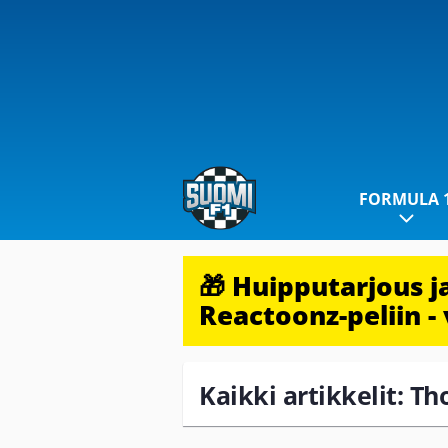
FORMULA 
🎁 Huipputarjous 
Reactoonz-peliin - 
Kaikki artikkelit: T