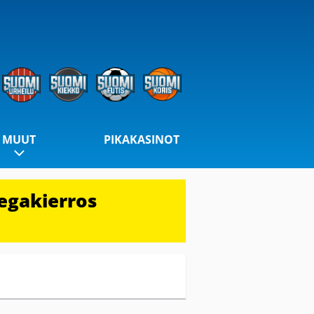
MUUT
PIKAKASINOT
egakierros