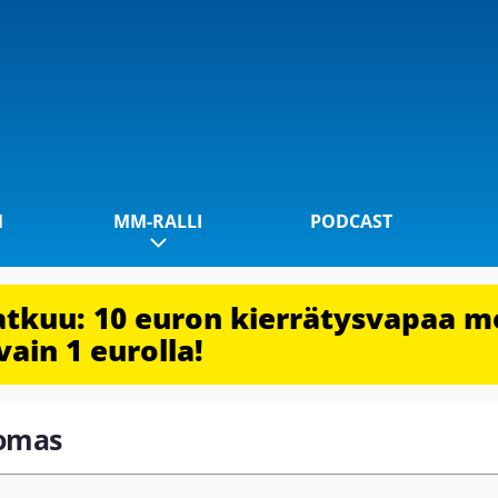
1
MM-RALLI
PODCAST
jatkuu: 10 euron kierrätysvapaa m
vain 1 eurolla!
homas