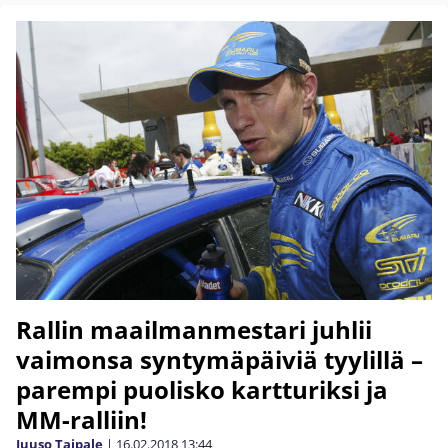
Rallin maailmanmestari juhlii
vaimonsa syntymäpäiviä tyylillä –
parempi puolisko kartturiksi ja
MM-ralliin!
Juuso Taipale
|
16.02.2018
13:44