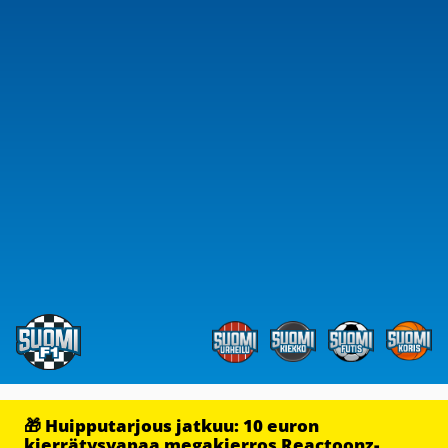
🎁 Huipputarjous jatkuu: 10 euron
kierrätysvapaa megakierros Reactoonz-