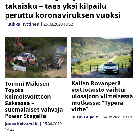
takaisku – taas yksi kilpailu
peruttu koronaviruksen vuoksi
Tuukka Hyttinen
|
25.08.2020
13:52
Kallen Rovanperä
Tommi Mäkisen
voittotaisto vaihtui
Toyota
ulosajoon viimeisessä
kolmoisvoittoon
mutkassa: ”Typerä
Saksassa –
virhe”
suomalaiset vahvoja
Power Stagella
Juuso Taipale
|
24.08.2019
10:16
Juuso Koivumäki
|
25.08.2019
14:23