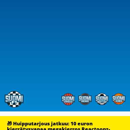
🎁 Huipputarjous jatkuu: 10 euron
kierrätysvapaa megakierros Reactoonz-