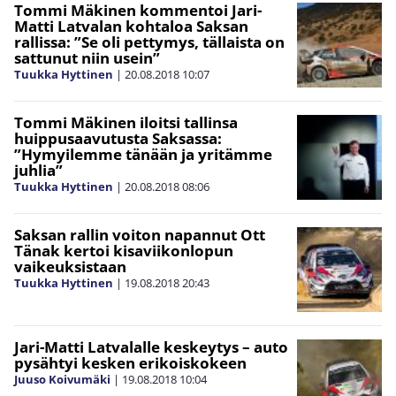
Tommi Mäkinen kommentoi Jari-
Matti Latvalan kohtaloa Saksan
rallissa: ”Se oli pettymys, tällaista on
sattunut niin usein”
Tuukka Hyttinen
|
20.08.2018
10:07
Tommi Mäkinen iloitsi tallinsa
huippusaavutusta Saksassa:
”Hymyilemme tänään ja yritämme
juhlia”
Tuukka Hyttinen
|
20.08.2018
08:06
Saksan rallin voiton napannut Ott
Tänak kertoi kisaviikonlopun
vaikeuksistaan
Tuukka Hyttinen
|
19.08.2018
20:43
Jari-Matti Latvalalle keskeytys – auto
pysähtyi kesken erikoiskokeen
Juuso Koivumäki
|
19.08.2018
10:04