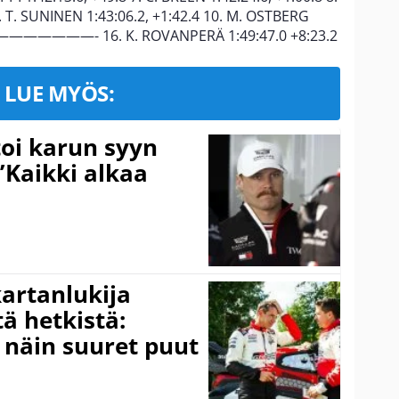
. T. SUNINEN 1:43:06.2, +1:42.4 10. M. OSTBERG
——————- 16. K. ROVANPERÄ 1:49:47.0 +8:23.2
LUE MYÖS:
toi karun syyn
”Kaikki alkaa
kartanlukija
ä hetkistä:
a näin suuret puut