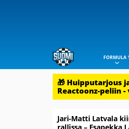
FORMULA 
🎁 Huipputarjous 
Reactoonz-peliin - 
Jari-Matti Latvala ki
rallissa – Esapekka 