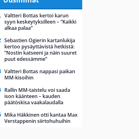
Valtteri Bottas kertoi karun
syyn keskeytyksilleen – ”Kaikki
alkaa palaa”
Sebastien Ogierin kartanlukija
kertoo pysäyttävistä hetkistä:
”Nostin katseeni ja näin suuret
puut edessämme”
Valtteri Bottas nappasi paikan
MM-kisoihin
Rallin MM-taistelu voi saada
ison käänteen – kauden
päätöskisa vaakalaudalla
Mika Häkkinen otti kantaa Max
Verstappenin siirtohuhuihin