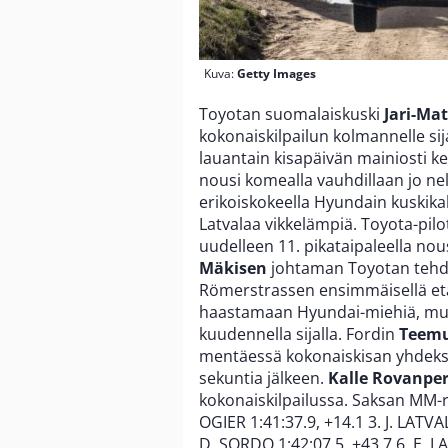
Kuva:
Getty Images
Toyotan suomalaiskuski
Jari-Mat
kokonaiskilpailun kolmannelle sija
lauantain kisapäivän mainiosti k
nousi komealla vauhdillaan jo nel
erikoiskokeella Hyundain kuskik
Latvalaa vikkelämpiä. Toyota-pilot
uudelleen 11. pikataipaleella no
Mäkisen
johtaman Toyotan tehda
Römerstrassen ensimmäisellä etapi
haastamaan Hyundai-miehiä, mutt
kuudennella sijalla. Fordin
Teemu
mentäessä kokonaiskisan yhdeksäs
sekuntia jälkeen.
Kalle Rovanpe
kokonaiskilpailussa. Saksan MM-ral
OGIER 1:41:37.9, +14.1 3. J. LATVAL
D. SORDO 1:42:07.5, +43.7 6. E. LA