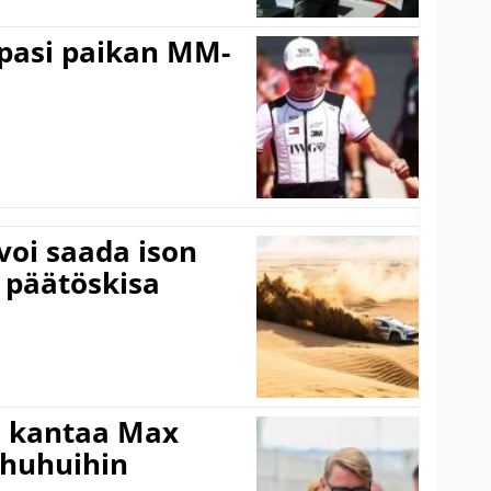
ppasi paikan MM-
voi saada ison
 päätöskisa
i kantaa Max
ohuhuihin