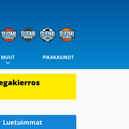
MUUT
PIKAKASINOT
egakierros
Luetuimmat