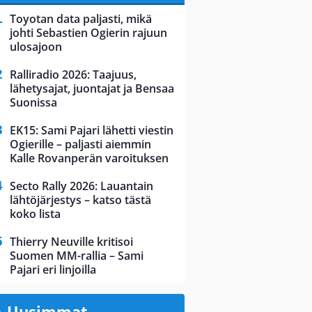
Toyotan data paljasti, mikä
johti Sebastien Ogierin rajuun
ulosajoon
Ralliradio 2026: Taajuus,
lähetysajat, juontajat ja Bensaa
Suonissa
EK15: Sami Pajari lähetti viestin
Ogierille – paljasti aiemmin
Kalle Rovanperän varoituksen
Secto Rally 2026: Lauantain
lähtöjärjestys – katso tästä
koko lista
Thierry Neuville kritisoi
Suomen MM-rallia – Sami
Pajari eri linjoilla
Uusimmat