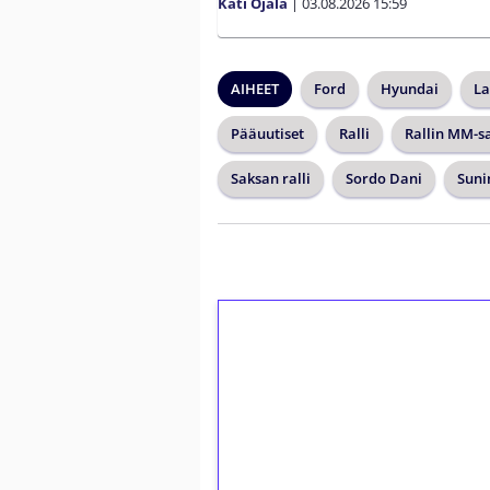
Kati Ojala
|
03.08.2026
15:59
AIHEET
Ford
Hyundai
La
Pääuutiset
Ralli
Rallin MM-s
Saksan ralli
Sordo Dani
Suni
1€ = 10€ arvosta 
kierrätystä!
Talleta 1€
Saat heti 50 ilmaiskierr