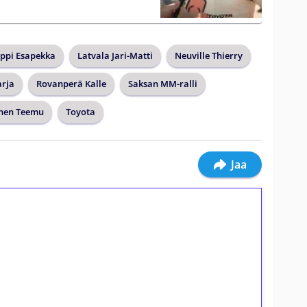
ppi Esapekka
Latvala Jari-Matti
Neuville Thierry
arja
Rovanperä Kalle
Saksan MM-ralli
nen Teemu
Toyota
Jaa
ilmaiskierroksia ilman
osta Tuohi 1000 -peliin (arvo 0,20€ per