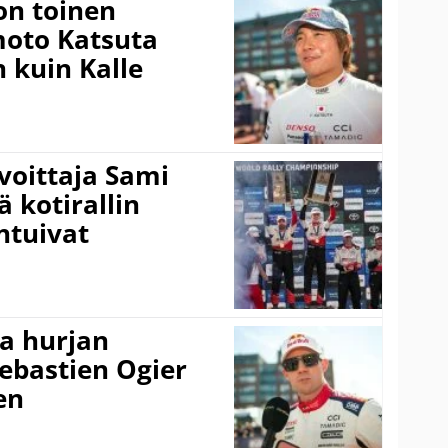
on toinen
amoto Katsuta
 kuin Kalle
voittaja Sami
ä kotirallin
ntuivat
a hurjan
ebastien Ogier
en