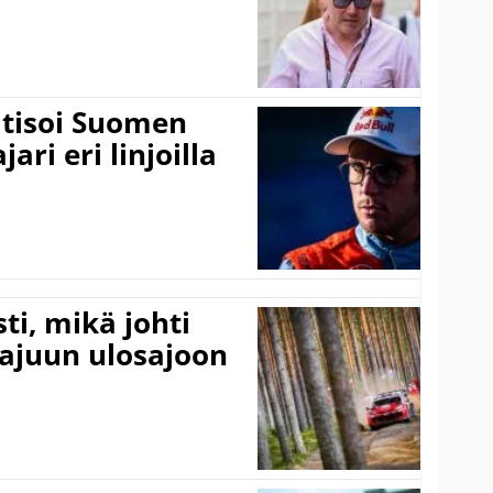
itisoi Suomen
ari eri linjoilla
ti, mikä johti
rajuun ulosajoon