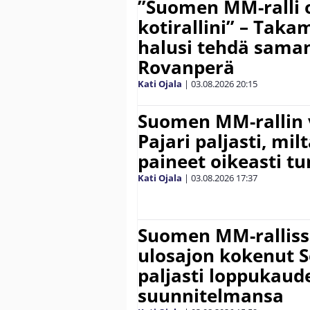
”Suomen MM-ralli 
kotirallini” – Tak
halusi tehdä saman
Rovanperä
Kati Ojala
|
03.08.2026
20:15
Suomen MM-rallin 
Pajari paljasti, milt
paineet oikeasti tu
Kati Ojala
|
03.08.2026
17:37
Suomen MM-ralliss
ulosajon kokenut S
paljasti loppukaud
suunnitelmansa