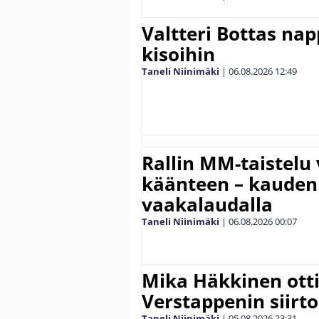
Valtteri Bottas na
kisoihin
Taneli Niinimäki
|
06.08.2026
12:49
Rallin MM-taistelu 
käänteen – kauden
vaakalaudalla
Taneli Niinimäki
|
06.08.2026
00:07
Mika Häkkinen ott
Verstappenin siirt
Taneli Niinimäki
|
05.08.2026
23:31