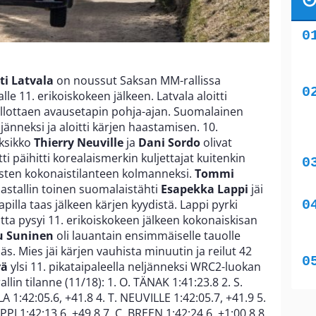
ti Latvala
on noussut Saksan MM-rallissa
lle 11. erikoiskokeen jälkeen. Latvala aloitti
ellottaen avausetapin pohja-ajan. Suomalainen
jänneksi ja aloitti kärjen haastamisen. 10.
aksikko
Thierry Neuville
ja
Dani Sordo
olivat
ti päihitti korealaismerkin kuljettajat kuitenkin
usten kokonaistilanteen kolmanneksi.
Tommi
stallin toinen suomalaistähti
Esapekka Lappi
jäi
lla taas jälkeen kärjen kyydistä. Lappi pyrki
a pysyi 11. erikoiskokeen jälkeen kokonaiskisan
 Suninen
oli lauantain ensimmäiselle tauolle
. Mies jäi kärjen vauhista minuutin ja reilut 42
rä
ylsi 11. pikataipaleella neljänneksi WRC2-luokan
lin tilanne (11/18): 1. O. TÄNAK 1:41:23.8 2. S.
A 1:42:05.6, +41.8 4. T. NEUVILLE 1:42:05.7, +41.9 5.
PPI 1:42:13.6, +49.8 7. C. BREEN 1:42:24.6, +1:00.8 8.