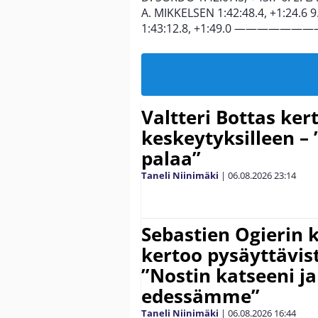
A. MIKKELSEN 1:42:48.4, +1:24.6 9
1:43:12.8, +1:49.0 ————————
Valtteri Bottas ker
keskeytyksilleen – 
palaa”
Taneli Niinimäki
|
06.08.2026
23:14
Sebastien Ogierin 
kertoo pysäyttävist
”Nostin katseeni j
edessämme”
Taneli Niinimäki
|
06.08.2026
16:44