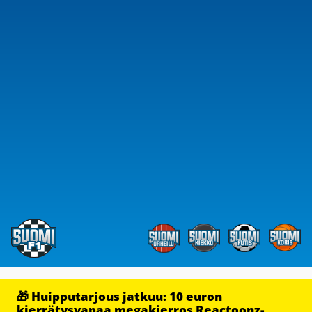
🎁 Huipputarjous jatkuu: 10 euron
kierrätysvapaa megakierros Reactoonz-