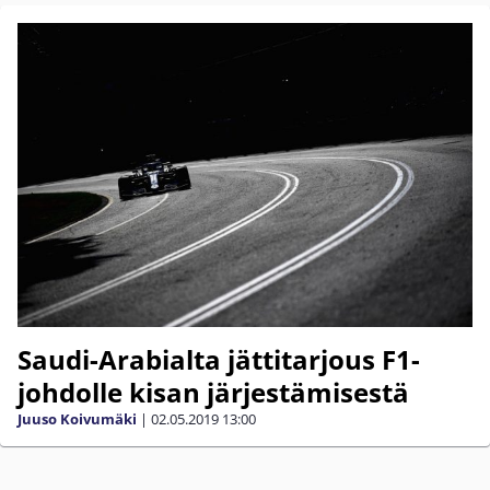
Saudi-Arabialta jättitarjous F1-
johdolle kisan järjestämisestä
Juuso Koivumäki
|
02.05.2019
13:00