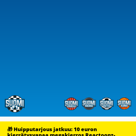
🎁 Huipputarjous jatkuu: 10 euron
kierrätysvapaa megakierros Reactoonz-