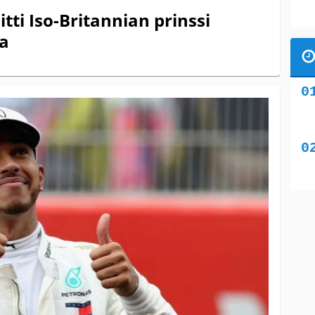
tti Iso-Britannian prinssi
sa