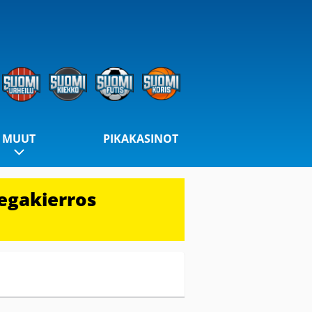
MUUT
PIKAKASINOT
egakierros