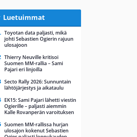
Luetuimmat
Toyotan data paljasti, mikä
johti Sebastien Ogierin rajuun
ulosajoon
Thierry Neuville kritisoi
Suomen MM-rallia – Sami
Pajari eri linjoilla
Secto Rally 2026: Sunnuntain
lähtöjärjestys ja aikataulu
EK15: Sami Pajari lähetti viestin
Ogierille – paljasti aiemmin
Kalle Rovanperän varoituksen
Suomen MM-rallissa hurjan
ulosajon kokenut Sebastien
Ogier paljasti loppukauden