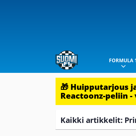
FORMULA 
🎁 Huipputarjous 
Reactoonz-peliin - 
Kaikki artikkelit: Pr