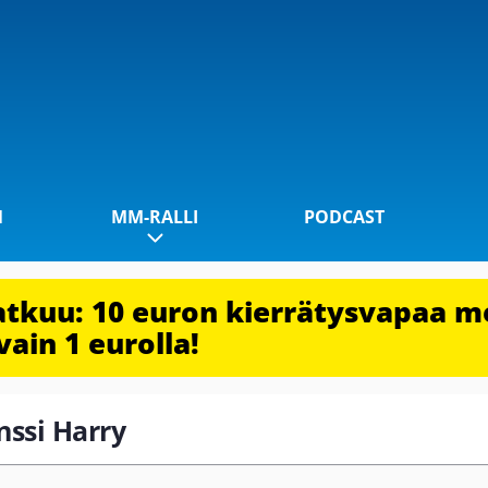
1
MM-RALLI
PODCAST
jatkuu: 10 euron kierrätysvapaa m
vain 1 eurolla!
inssi Harry