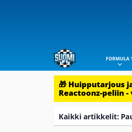
FORMULA 
🎁 Huipputarjous 
Reactoonz-peliin - 
Kaikki artikkelit: Pa