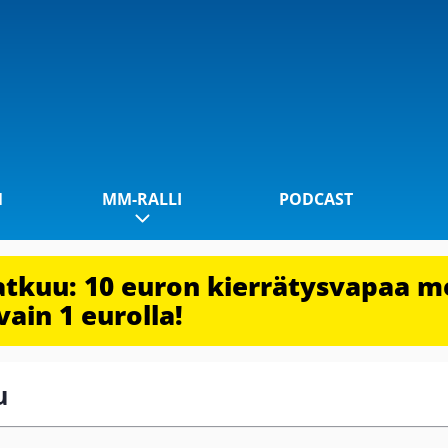
1
MM-RALLI
PODCAST
jatkuu: 10 euron kierrätysvapaa m
vain 1 eurolla!
u