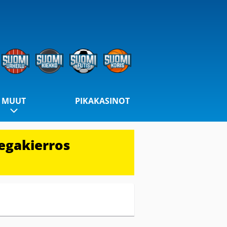
MUUT
PIKAKASINOT
egakierros