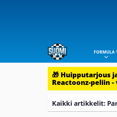
FORMULA 
🎁 Huipputarjous 
Reactoonz-peliin - 
Kaikki artikkelit: P