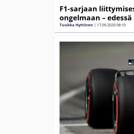
F1-sarjaan liittymise
ongelmaan – edessä o
Tuukka Hyttinen
|
17.09.2020
08:10