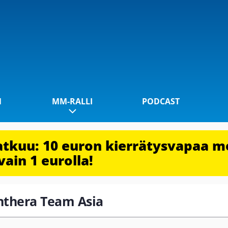
1
MM-RALLI
PODCAST
jatkuu: 10 euron kierrätysvapaa m
vain 1 eurolla!
anthera Team Asia