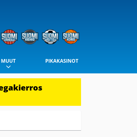
MUUT
PIKAKASINOT
egakierros