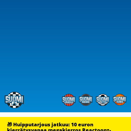
🎁 Huipputarjous jatkuu: 10 euron
kierrätysvapaa megakierros Reactoonz-