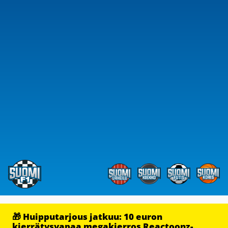
🎁 Huipputarjous jatkuu: 10 euron
kierrätysvapaa megakierros Reactoonz-