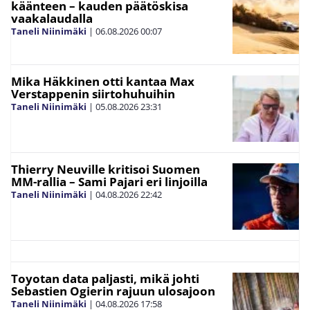
käänteen – kauden päätöskisa
vaakalaudalla
Taneli Niinimäki
|
06.08.2026
00:07
Mika Häkkinen otti kantaa Max
Verstappenin siirtohuhuihin
Taneli Niinimäki
|
05.08.2026
23:31
Thierry Neuville kritisoi Suomen
MM-rallia – Sami Pajari eri linjoilla
Taneli Niinimäki
|
04.08.2026
22:42
Toyotan data paljasti, mikä johti
Sebastien Ogierin rajuun ulosajoon
Taneli Niinimäki
|
04.08.2026
17:58