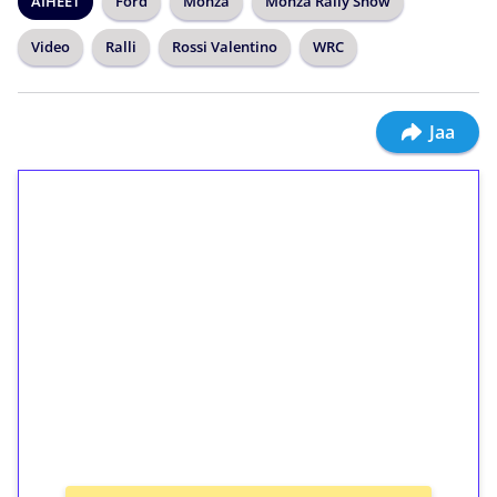
AIHEET
Ford
Monza
Monza Rally Show
Video
Ralli
Rossi Valentino
WRC
Jaa
1€ = 10€ arvosta
ilmaiskierroksia ilman
kierrätystä!
Talleta 1€
Saat heti 50 ilmaiskierrosta Tuohi 1000 -
peliin (arvo 0,20€ per kierros)!
Ei kierrätysvaatimusta!