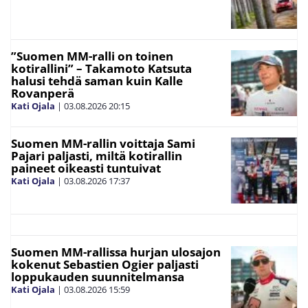
”Suomen MM-ralli on toinen
kotirallini” – Takamoto Katsuta
halusi tehdä saman kuin Kalle
Rovanperä
Kati Ojala
|
03.08.2026
20:15
Suomen MM-rallin voittaja Sami
Pajari paljasti, miltä kotirallin
paineet oikeasti tuntuivat
Kati Ojala
|
03.08.2026
17:37
Suomen MM-rallissa hurjan ulosajon
kokenut Sebastien Ogier paljasti
loppukauden suunnitelmansa
Kati Ojala
|
03.08.2026
15:59