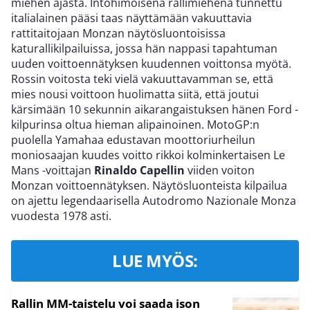
miehen ajasta. Intohimoisena rallimiehenä tunnettu
italialainen pääsi taas näyttämään vakuuttavia
rattitaitojaan Monzan näytösluontoisissa
katurallikilpailuissa, jossa hän nappasi tapahtuman
uuden voittoennätyksen kuudennen voittonsa myötä.
Rossin voitosta teki vielä vakuuttavamman se, että
mies nousi voittoon huolimatta siitä, että joutui
kärsimään 10 sekunnin aikarangaistuksen hänen Ford -
kilpurinsa oltua hieman alipainoinen. MotoGP:n
puolella Yamahaa edustavan moottoriurheilun
moniosaajan kuudes voitto rikkoi kolminkertaisen Le
Mans -voittajan
Rinaldo Capellin
viiden voiton
Monzan voittoennätyksen. Näytösluonteista kilpailua
on ajettu legendaarisella Autodromo Nazionale Monza
vuodesta 1978 asti.
LUE MYÖS:
Rallin MM-taistelu voi saada ison