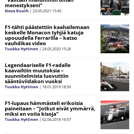
menestykseni”
Nooa Ruuth
|
23.05.2021
15:45
F1-tähti päästettiin kaahailemaan
keskelle Monacon tyhjiä katuja
upouudella Ferrarilla – katso
vauhdikas video
Tuukka Hyttinen
|
24.05.2020
15:28
Legendaariselle F1-radalle
kaavailtiin muutoksia –
suunnitelmista luovuttiin
sääntöviidakon vuoksi
Tuukka Hyttinen
|
18.01.2019
18:59
F1-lupaus hämmästeli erikoisia
paineitaan – ”Jotkut eivät ymmärrä,
miksi en voita kisoja”
Tuukka Hyttinen
|
02.06.2018
16:57