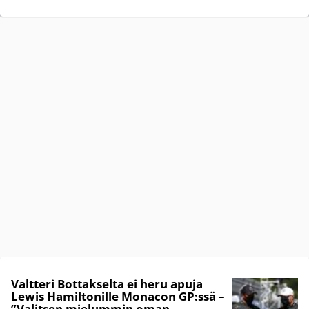
Valtteri Bottakselta ei heru apuja
Lewis Hamiltonille Monacon GP:ssä –
”Valitsen mielummin oman