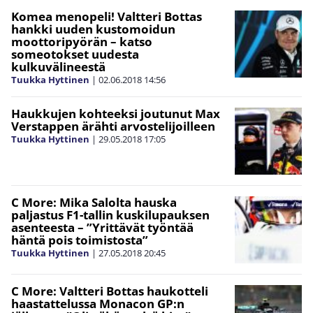
Komea menopeli! Valtteri Bottas
hankki uuden kustomoidun
moottoripyörän – katso
someotokset uudesta
kulkuvälineestä
Tuukka Hyttinen
|
02.06.2018
14:56
Haukkujen kohteeksi joutunut Max
Verstappen ärähti arvostelijoilleen
Tuukka Hyttinen
|
29.05.2018
17:05
C More: Mika Salolta hauska
paljastus F1-tallin kuskilupauksen
asenteesta – ”Yrittävät työntää
häntä pois toimistosta”
Tuukka Hyttinen
|
27.05.2018
20:45
C More: Valtteri Bottas haukotteli
haastattelussa Monacon GP:n