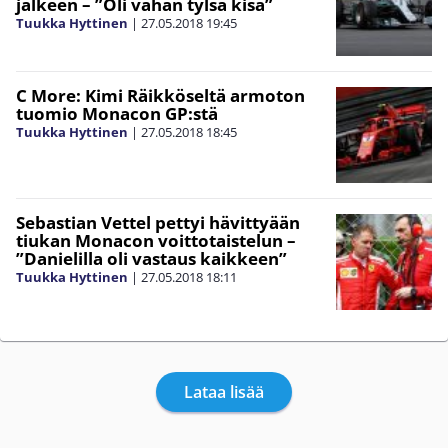
jälkeen – ”Oli vähän tylsä kisa”
Tuukka Hyttinen
|
27.05.2018
19:45
C More: Kimi Räikköseltä armoton
tuomio Monacon GP:stä
Tuukka Hyttinen
|
27.05.2018
18:45
Sebastian Vettel pettyi hävittyään
tiukan Monacon voittotaistelun –
”Danielilla oli vastaus kaikkeen”
Tuukka Hyttinen
|
27.05.2018
18:11
Lataa lisää