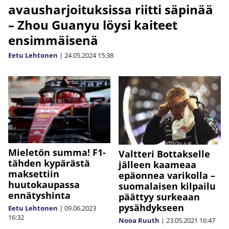
avausharjoituksissa riitti säpinää
– Zhou Guanyu löysi kaiteet
ensimmäisenä
Eetu Lehtonen
|
24.05.2024
15:38
Mieletön summa! F1-
Valtteri Bottakselle
tähden kypärästä
jälleen kaameaa
maksettiin
epäonnea varikolla –
huutokaupassa
suomalaisen kilpailu
ennätyshinta
päättyy surkeaan
pysähdykseen
Eetu Lehtonen
|
09.06.2023
16:32
Nooa Ruuth
|
23.05.2021
16:47