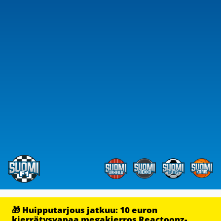
🎁 Huipputarjous jatkuu: 10 euron
kierrätysvapaa megakierros Reactoonz-