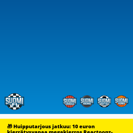
🎁 Huipputarjous jatkuu: 10 euron
kierrätysvapaa megakierros Reactoonz-