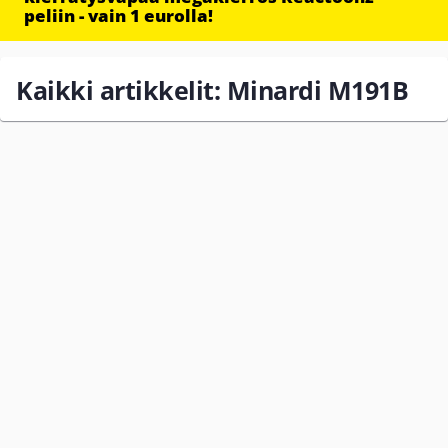
peliin - vain 1 eurolla!
Kaikki artikkelit: Minardi M191B