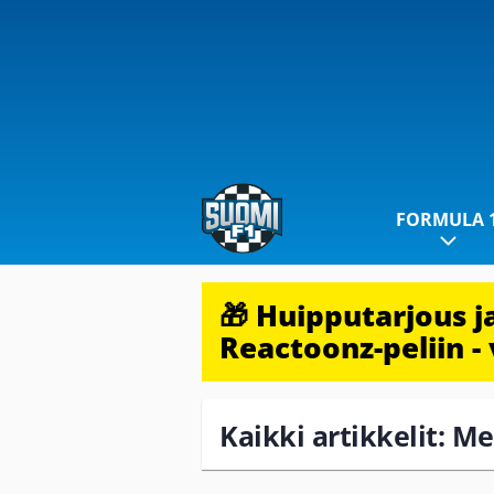
FORMULA 
🎁 Huipputarjous 
Reactoonz-peliin - 
Kaikki artikkelit: M