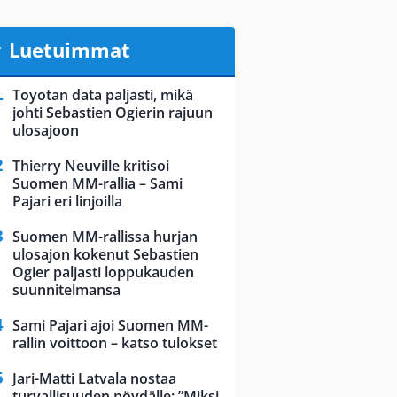
Luetuimmat
Toyotan data paljasti, mikä
johti Sebastien Ogierin rajuun
ulosajoon
Thierry Neuville kritisoi
Suomen MM-rallia – Sami
Pajari eri linjoilla
Suomen MM-rallissa hurjan
ulosajon kokenut Sebastien
Ogier paljasti loppukauden
suunnitelmansa
Sami Pajari ajoi Suomen MM-
rallin voittoon – katso tulokset
Jari-Matti Latvala nostaa
turvallisuuden pöydälle: ”Miksi