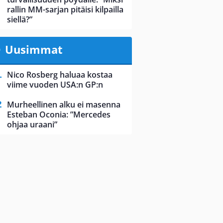
rallin MM-sarjan pitäisi kilpailla
siellä?”
Uusimmat
Nico Rosberg haluaa kostaa
viime vuoden USA:n GP:n
Murheellinen alku ei masenna
Esteban Oconia: ”Mercedes
ohjaa uraani”