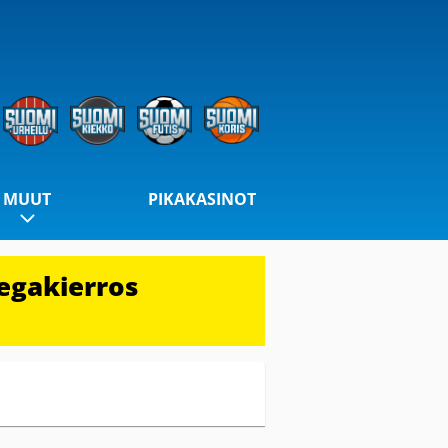
MUUT
PIKAKASINOT
egakierros