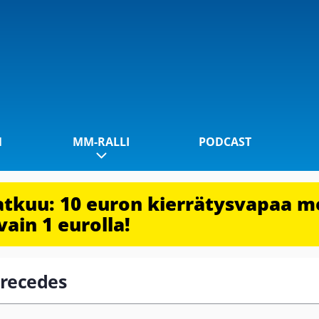
1
MM-RALLI
PODCAST
jatkuu: 10 euron kierrätysvapaa m
vain 1 eurolla!
erecedes