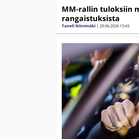
MM-rallin tuloksiin 
rangaistuksista
Taneli Niinimäki
|
29.06.2026
15:43