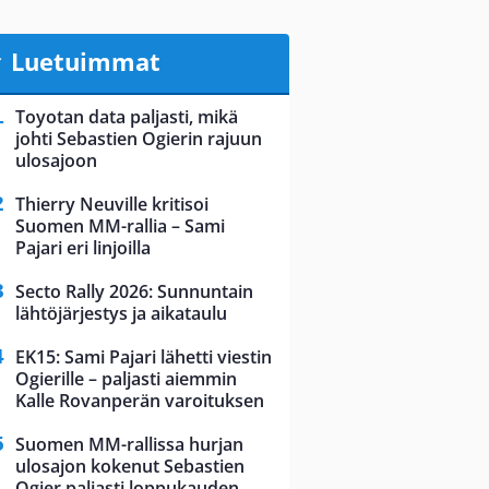
Luetuimmat
Toyotan data paljasti, mikä
johti Sebastien Ogierin rajuun
ulosajoon
Thierry Neuville kritisoi
Suomen MM-rallia – Sami
Pajari eri linjoilla
Secto Rally 2026: Sunnuntain
lähtöjärjestys ja aikataulu
EK15: Sami Pajari lähetti viestin
Ogierille – paljasti aiemmin
Kalle Rovanperän varoituksen
Suomen MM-rallissa hurjan
ulosajon kokenut Sebastien
Ogier paljasti loppukauden