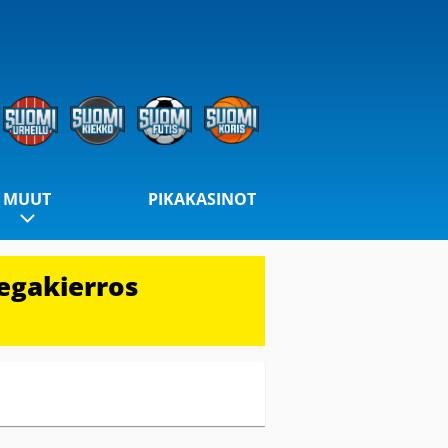
MUUT
PIKAKASINOT
egakierros