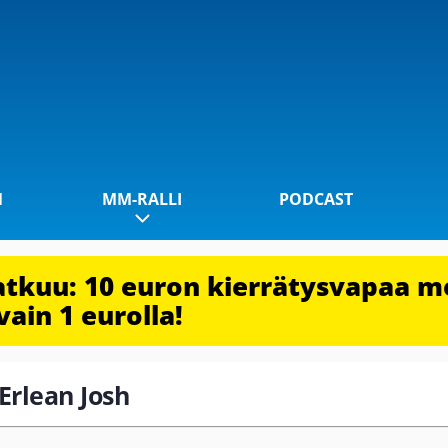
1
MM-RALLI
PODCAST
jatkuu: 10 euron kierrätysvapaa m
vain 1 eurolla!
Erlean Josh