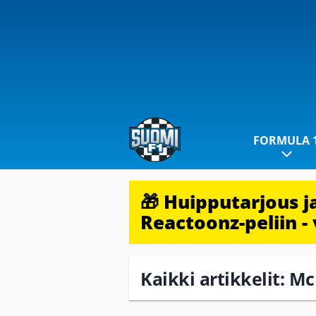
FORMULA 
🎁 Huipputarjous 
Reactoonz-peliin - 
Kaikki artikkelit: Mc