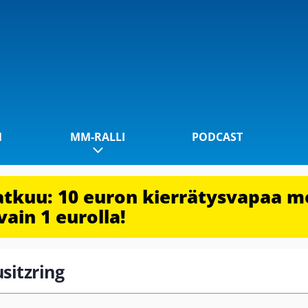
1
MM-RALLI
PODCAST
jatkuu: 10 euron kierrätysvapaa m
vain 1 eurolla!
usitzring