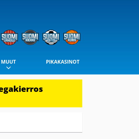
MUUT
PIKAKASINOT
egakierros