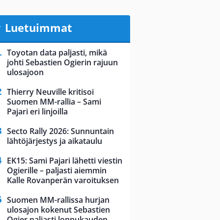
Luetuimmat
Toyotan data paljasti, mikä
johti Sebastien Ogierin rajuun
ulosajoon
Thierry Neuville kritisoi
Suomen MM-rallia – Sami
Pajari eri linjoilla
Secto Rally 2026: Sunnuntain
lähtöjärjestys ja aikataulu
EK15: Sami Pajari lähetti viestin
Ogierille – paljasti aiemmin
Kalle Rovanperän varoituksen
Suomen MM-rallissa hurjan
ulosajon kokenut Sebastien
Ogier paljasti loppukauden