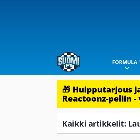
FORMULA 
🎁 Huipputarjous 
Reactoonz-peliin - 
Kaikki artikkelit: La