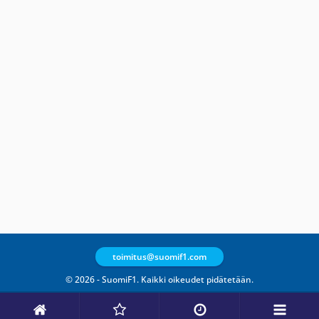
toimitus@suomif1.com
© 2026 - SuomiF1. Kaikki oikeudet pidätetään.