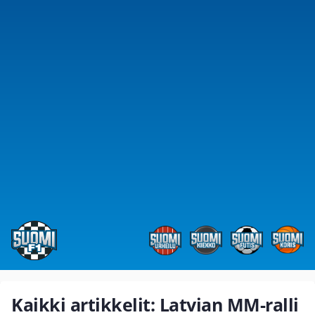
Kaikki artikkelit: Latvian MM-ralli