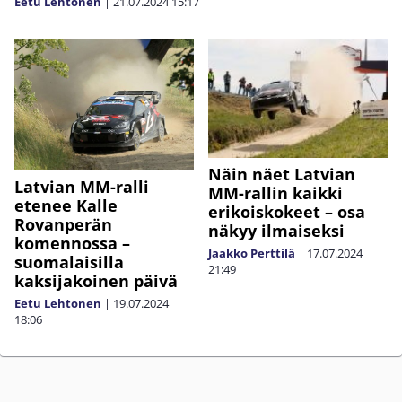
Eetu Lehtonen
|
21.07.2024
15:17
Näin näet Latvian
Latvian MM-ralli
MM-rallin kaikki
etenee Kalle
erikoiskokeet – osa
Rovanperän
näkyy ilmaiseksi
komennossa –
Jaakko Perttilä
|
17.07.2024
suomalaisilla
21:49
kaksijakoinen päivä
Eetu Lehtonen
|
19.07.2024
18:06