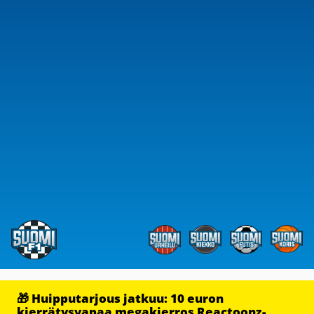
🎁 Huipputarjous jatkuu: 10 euron
kierrätysvapaa megakierros Reactoonz-